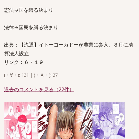
憲法→国を縛る決まり
法律→国民を縛る決まり
出典：【流通】イトーヨーカドーが農業に参入、８月に清
算法人設立
リンク：６・１９
(・∀・): 131 | (・Ａ・): 37
過去のコメントを見る（22件）