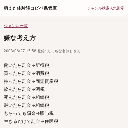
萌えた体験談コピペ保管庫
ジャンル
検索
人気
殿堂
ジャンル一覧
嫌な考え方
2008/06/27 15:58 登録: えっちな名無しさん
働いたら罰金→所得税
買ったら罰金→消費税
持ったら罰金→固定資産税
飲んだら罰金→酒税
死んだら罰金→相続税
継いだら罰金→相続税
もらっても罰金→贈与税
生きるだけで罰金→住民税