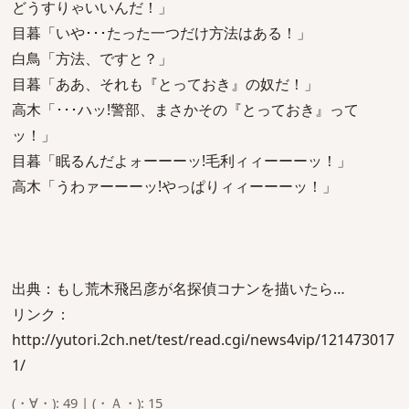
どうすりゃいいんだ！」
目暮「いや･･･たった一つだけ方法はある！」
白鳥「方法、ですと？」
目暮「ああ、それも『とっておき』の奴だ！」
高木「･･･ハッ!警部、まさかその『とっておき』って
ッ！」
目暮「眠るんだよォーーーッ!毛利ィィーーーッ！」
高木「うわァーーーッ!やっぱりィィーーーッ！」
出典：もし荒木飛呂彦が名探偵コナンを描いたら…
リンク：
http://yutori.2ch.net/test/read.cgi/news4vip/121473017
1/
(・∀・): 49 | (・Ａ・): 15