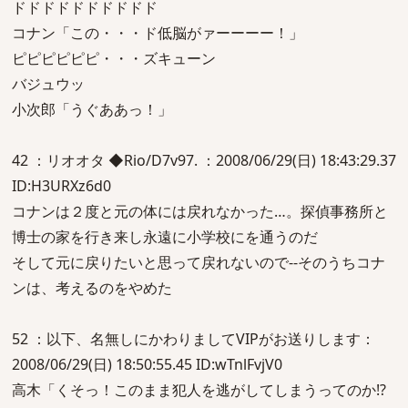
ドドドドドドドドドド
コナン「この・・・ド低脳がァーーーー！」
ピピピピピピ・・・ズキューン
バジュウッ
小次郎「うぐああっ！」
42 ：リオオタ ◆Rio/D7v97. ：2008/06/29(日) 18:43:29.37
ID:H3URXz6d0
コナンは２度と元の体には戻れなかった…。探偵事務所と
博士の家を行き来し永遠に小学校にを通うのだ
そして元に戻りたいと思って戻れないので--そのうちコナ
ンは、考えるのをやめた
52 ：以下、名無しにかわりましてVIPがお送りします：
2008/06/29(日) 18:50:55.45 ID:wTnlFvjV0
高木「くそっ！このまま犯人を逃がしてしまうってのか!?