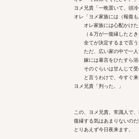
ヨメ兄貴「一晩置いて、頭冷
オレ「ヨメ家族には（報復も
オレ家族には心配かけた
（＆万が一復縁したときに
全てが決定するまで言う
ただ、広い家の中で一人で
嫁には暴言をひたすら浴び
そのぐらいは甘んじて受
と言うわけで、今すぐ来
ヨメ兄貴「判った。」
この、ヨメ兄貴。常識人で、
復縁する気はあまりないのだ
とりあえず今日夜来ます。