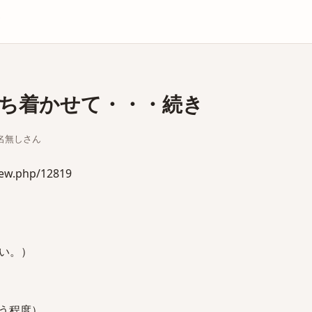
庫
ち着かせて・・・続き
ちな名無しさん
iew.php/12819
い。）
う程度）