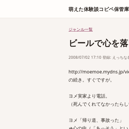
萌えた体験談コピペ保管
ジャンル一覧
ビールで心を落
2008/07/02 17:10 登録: えっ
http://moemoe.mydns.jp/v
の続き。すぐですが。
ヨメ実家より電話。
（死んでくれてなかったらし
ヨメ「帰り道、事故った」
⇒心の中（「あっそう」とい