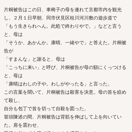
片桐被告はこの日、車椅子の母を連れて京都市内を観光
し、２月１日早朝、同市伏見区桂川河川敷の遊歩道で
「もう生きられへん。此処で終わりやで。」などと言う
と、母は
「そうか、あかんか。康晴、一緒やで」と答えた。片桐被
告が
「すまんな」と謝ると、母は
「こっちに来い」と呼び、片桐被告が母の額にくっつける
と、母は
「康晴はわしの子や。わしがやったる」と言った。
この言葉を聞いて、片桐被告は殺害を決意。母の首を絞め
て殺し、
自分も包丁で首を切って自殺を図った。
冒頭陳述の間、片桐被告は背筋を伸ばして上を向いてい
た。肩を震わせ、