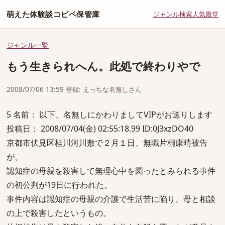
萌えた体験談コピペ保管庫
ジャンル
検索
人気
殿堂
ジャンル一覧
もう生きられへん。此処で終わりやで
2008/07/06 13:59 登録: えっちな名無しさん
5 名前： 以下、名無しにかわりましてVIPがお送りします
投稿日： 2008/07/04(金) 02:55:18.99 ID:0J3xzDO40
京都市伏見区桂川河川敷で２月１日、無職片桐康晴被告
が、
認知症の母親を殺害して無理心中を図ったとみられる事件
の初公判が19日に行われた。
事件内容は認知症の母親の介護で生活苦に陥り、母と相談
の上で殺害したというもの。