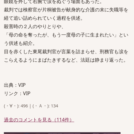
眼鏡を外して右腕で涙をぬぐう場面もあった。
裁判では検察官が片桐被告が献身的な介護の末に失職等を
経て追い詰められていく過程を供述。
殺害時の２人のやりとりや、
「母の命を奪ったが、もう一度母の子に生まれたい」とい
う供述も紹介。
目を赤くした東尾裁判官が言葉を詰まらせ、刑務官も涙を
こらえるようにまばたきするなど、法廷は静まり返った。
出典：VIP
リンク：VIP
(・∀・): 496 | (・Ａ・): 134
過去のコメントを見る（114件）