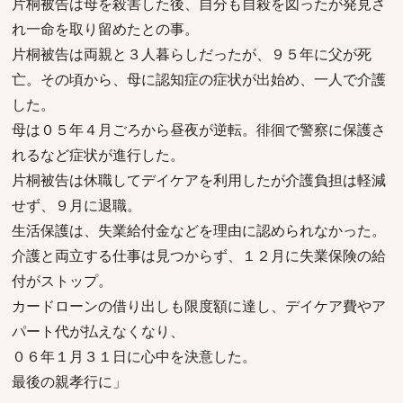
片桐被告は母を殺害した後、自分も自殺を図ったが発見さ
れ一命を取り留めたとの事。
片桐被告は両親と３人暮らしだったが、９５年に父が死
亡。その頃から、母に認知症の症状が出始め、一人で介護
した。
母は０５年４月ごろから昼夜が逆転。徘徊で警察に保護さ
れるなど症状が進行した。
片桐被告は休職してデイケアを利用したが介護負担は軽減
せず、９月に退職。
生活保護は、失業給付金などを理由に認められなかった。
介護と両立する仕事は見つからず、１２月に失業保険の給
付がストップ。
カードローンの借り出しも限度額に達し、デイケア費やア
パート代が払えなくなり、
０６年１月３１日に心中を決意した。
最後の親孝行に」