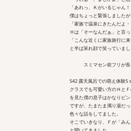
「あれっ、Ｋがいるじゃん！
僕はちょっと緊張しましたが
「家族で温泉にきたんだよ・
Ｈは「そーなんだぁ」と言っ
「こんな近くに家族旅行に来
と半ば呆れ顔で笑っていまし
スミマセン前フリが長く
542 露天風呂での萌え体験5 sage N
クラスでも可愛い方のＨとＦ
を見た僕の息子はかなりビン
ですが、たまたま濁り湯だっ
色々な話をしてました。
そこでいきなり、Ｆが「みん
と聞いてきました。