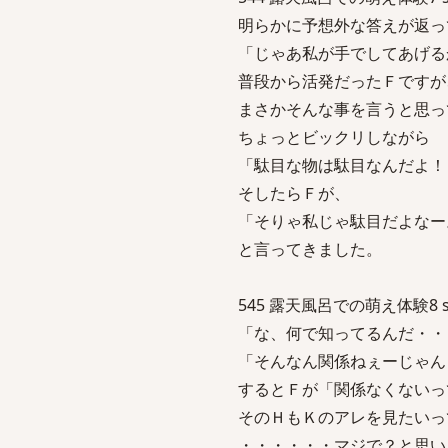
明らかに予想外な答えが返っ
「じゃあ私が手でしてあげる
普段から活発だったＦですが
まさかそんな事を言うと思っ
ちょっとビックリしながら
「駄目な物は駄目なんだよ！
そしたらＦが、
「そりゃ私じゃ駄目だよなー
と言ってきました。
545 露天風呂での萌え体験8 sage N
「な、何で知ってるんだ・・
「そんなん関係ねぇーじゃん
するとＦが「関係なくないっ
そのＨもＫのアレを見たいっ
・・・・・・マジで？と思い