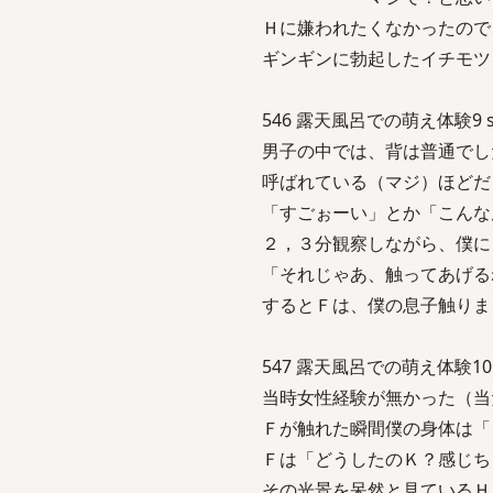
Ｈに嫌われたくなかったので
ギンギンに勃起したイチモツ
546 露天風呂での萌え体験9 sage N
男子の中では、背は普通でし
呼ばれている（マジ）ほどだ
「すごぉーい」とか「こんな
２，３分観察しながら、僕に
「それじゃあ、触ってあげる
するとＦは、僕の息子触りま
547 露天風呂での萌え体験10 sage 
当時女性経験が無かった（当
Ｆが触れた瞬間僕の身体は「
Ｆは「どうしたのＫ？感じち
その光景を呆然と見ているＨ