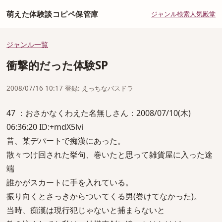
萌えた体験談コピペ保管庫
ジャンル
検索
人気
殿堂
ジャンル一覧
衝撃的だった体験SP
2008/07/16 10:17 登録: えっちなバスドラ
47 ：おさかなくわえた名無しさん：2008/07/10(木)
06:36:20 ID:+mdX5lvi
昔、某デパートで痴漢にあった。
散々つけ回された挙句、巻いたと思って雑貨屋に入った途
端
誰かがスカートに手を入れている。
振り向くとさっきからついてくる男(巻けてなかった)。
当時、痴漢は現行犯じゃないと捕まらないと