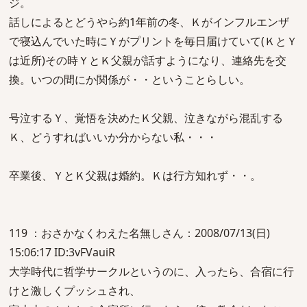
ジ。
話しによるとどうやら約1年前の冬、Ｋがインフルエンザ
で寝込んでいた時にＹがプリントを毎日届けていて(ＫとＹ
は近所)その時ＹとＫ父親が話すようになり、連絡先を交
換。いつの間にか関係が・・ということらしい。
号泣するＹ、覚悟を決めたＫ父親、泣きながら混乱する
Ｋ、どうすればいいか分からない私・・・
卒業後、ＹとＫ父親は婚約。Ｋは行方知れず・・。
119 ：おさかなくわえた名無しさん：2008/07/13(日)
15:06:17 ID:3vFVauiR
大学時代に哲学サークルというのに、入ったら、合宿に行
けと激しくプッシュされ、