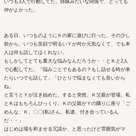
いつも3人で行動してた。姉妹みたいな関係で、とっても
仲がよかった。
ある日、いつものようにＫの家に遊びに行った。その少し
前から、いつも笑顔で明るいＹが何か元気なくて、でも本
人は何も話してはくれない。
もしかしてとても重大な悩みなんだろうか・・とＫと2人
で心配してた。「悩みごとでもあるの？もし話せる時が来
たらいつでも話して」「ひとりで悩まなくても良いから
ね」
と言うとＹが泣き始めた。すると突然、Ｋ父親が登場。私
とＫはもちろんびっくり。Ｋの父親がＹの隣りに座り「ご
めんな、Ｋ。〇〇(私)さん。私達、付き合っているん
だ・・」
はじめは場を和ませる冗談か、と思ったけど雰囲気がマ