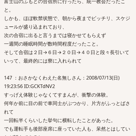
富士山のふもとの合宿所に行ったら、統一教会だったこ
と。
しかも、ほぼ軟禁状態で、朝から夜までビッチリ、スケジ
ュールが盛り込まれており、
次の合宿に出ると言うまでは寝かせてもらえず
一週間の睡眠時間が数時間程度だったこと。
そして合宿は２日→６日→２０日→４０日と段々長引いて
いって、最終的には寮に入れられて
147 ：おさかなくわえた名無しさん：2008/07/13(日)
19:23:56 ID:GCKTdNV2
すっげえ体験じゃなくてすまんが、衝撃の体験。
何年か前に目の前で車同士がぶつかり、片方がふっとばさ
れて
一回転半くらいした挙句に横転したことがあった。
でも運転手も後部座席に座っていた人も、呆然とはしてい