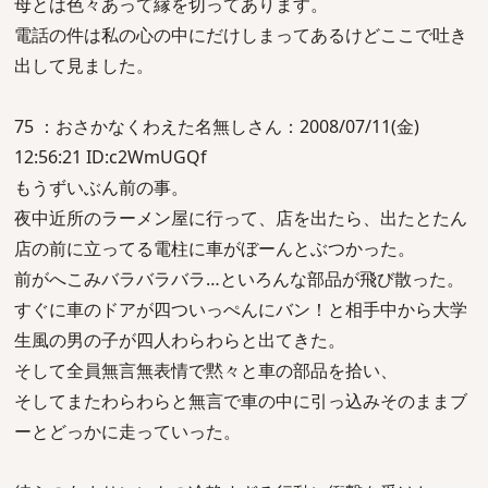
母とは色々あって縁を切ってあります。
電話の件は私の心の中にだけしまってあるけどここで吐き
出して見ました。
75 ：おさかなくわえた名無しさん：2008/07/11(金)
12:56:21 ID:c2WmUGQf
もうずいぶん前の事。
夜中近所のラーメン屋に行って、店を出たら、出たとたん
店の前に立ってる電柱に車がぼーんとぶつかった。
前がへこみバラバラバラ…といろんな部品が飛び散った。
すぐに車のドアが四ついっぺんにバン！と相手中から大学
生風の男の子が四人わらわらと出てきた。
そして全員無言無表情で黙々と車の部品を拾い、
そしてまたわらわらと無言で車の中に引っ込みそのままブ
ーとどっかに走っていった。