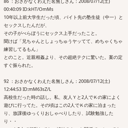
86 ：おさかなくわえた名無しさん：2008/07/12(土)
00:40:09 ID:kHT/OmMs
10年以上前大学生だった頃、バイト先の塾生徒（中一）と
セックスしたんだが、
その子がべらぼうにセックス上手だったこと。
聞けば「兄ちゃんとしょっちゅうヤッてて、めちゃくちゃ
練習してるもん」
とのこと。近親相姦より、その超絶テクに驚いた。案の定
すぐ振られた。
92 ：おさかなくわえた名無しさん：2008/07/12(土)
12:44:53 ID:mM63sZ/L
高校生だった時の話し。私、友人Ｙと2人でＫの家によく
遊びに行ってた。その頃はこの2人でＫの家に泊まった
り、放課後ゆっくりおしゃべりしたり、試験勉強した
り・・