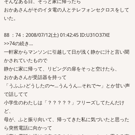
そんなある日、そっと家に帰ったら
おかあさんがそのイタ電の人とテレフォンセクロスをして
いた。
88 ：74：2008/07/12(土) 01:42:45 ID:U31O37XE
>>74の続き…
一軒家からマンソンに引越して日が浅く静かに汁と言い聞
かされていたもので
静かに家に帰って、リビングの扉をそっと空けたら、
おかあさんが受話器を持って
「うふふ♪どうしたの〜…うんうん…それで〜」とか甘い声
で話してて
小学生のわたしは「？？？？？」フリーズしてたんだけ
ど、
母が、ふと振り向いて、帰ってきた私に気づいたと思った
ら突然電話に向かって