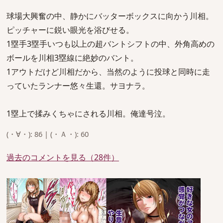
球場大興奮の中、静かにバッターボックスに向かう川相。
ピッチャーに鋭い眼光を浴びせる。
1塁手3塁手いつも以上の超バントシフトの中、外角高めの
ボールを川相3塁線に絶妙のバント。
1アウトだけど川相だから、当然のように投球と同時に走
っていたランナー悠々生還。サヨナラ。
1塁上で揉みくちゃにされる川相。俺達号泣。
(・∀・): 86 | (・Ａ・): 60
過去のコメントを見る（28件）