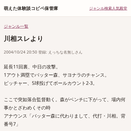
萌えた体験談コピペ保管庫
ジャンル
検索
人気
殿堂
ジャンル一覧
川相スレより
2004/10/24 20:50 登録: えっちな名無しさん
延長11回裏、中日の攻撃。
1アウト満塁でバッター森、サヨナラのチャンス。
ピッチャー、5球投げてボールカウント2-3。
ここで突如落合監督動く。森がベンチに下がって、場内何
事かとざわめくその時
アナウンス「バッター森に代わりまして、代打・川相。背
番号7」