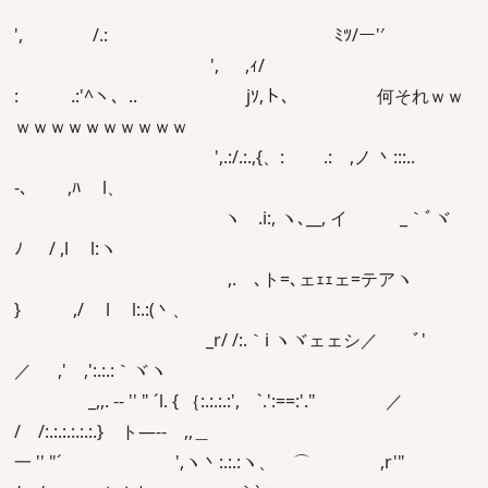
', /.: ﾐﾂ/ー'′
', ,ｨ/
: .:'^ヽ、.. jｿ,ト､ 何それｗｗ
ｗｗｗｗｗｗｗｗｗｗ
',.:/.:.,{、: .: ,ノ 丶:::..
-､ ,ﾊ l、
ヽ .i:, ヽ､__, イ _｀ﾞヾ
ﾉ / ,l l:ヽ
,.ゝ､ト=､ェｪｪェ=テアヽ
} ,/ l l:.:(丶、
_r/ /:.｀i ヽヾェェシ／ ﾞ'
／ ,' ,':.:.:｀ヾヽ
_,,. -‐ '' " ´l. { ｛:.:.:.:', `.':==:'." ／
/ /:.:.:.:.:.:.} ト―-- ,,＿
一 '' "´ ',ヽ丶:.:.:ヽ、 ⌒ ,r'"