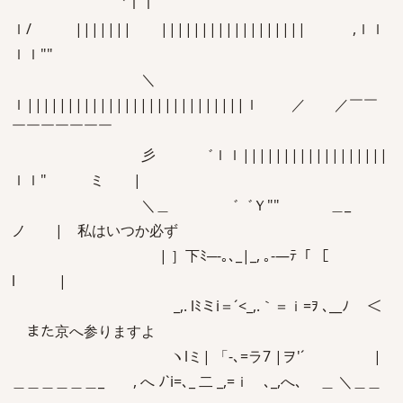
゛ｌｌ
ｌ/ ||||||| |||||||||||||||||| ,ｌｌ
ｌｌ""
＼
ｌ|||||||||||||||||||||||||||ｌ ／ ／￣￣
￣￣￣￣￣￣￣
彡 ゛ｌｌ||||||||||||||||||
ｌｌ" ミ |
＼＿ ゛゛Ｙ"" ＿_
ノ | 私はいつか必ず
| ］下ﾐ─-｡､_|_, ｡-―ﾃ「 ［
l |
ゝ_,. lﾐミi＝´<_,.｀＝ｉ=ｦ ､__ﾉ ＜
また京へ参りますよ
ヽlミ| 「‐､=ラ7 |ヲ'´ |
＿＿＿＿＿＿_ , へ ﾉ`i=､_ 二 _,=ｉゝ､_,へ､ ＿ ＼＿＿