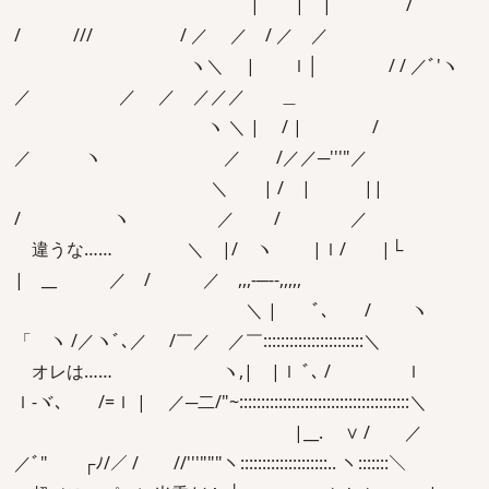
| | | /
/ /// / ／ ／ / ／ ／
ヽ＼ | ｌ│ / / ／ﾞ'ヽ
／ ／ ／ ／／／ ＿
ヽ ＼ | / | /
／ ヽ ／ /／／─'''"／
＼ | / | ||
/ ヽ ／ / ／
違うな…… ＼ |/ ヽ |ｌ/ |└
| __ ／ / ／ ,,,-─‐-,,,,,
＼ | ﾞ､ / ヽ
「 ヽ /／ヽﾞ､／ /￣／ ／￣:::::::::::::::::::::::＼
オレは…… ヽ,| |ｌ ﾞ､ / ｌ
ｌ-ヾ､ /=ｌ | ／─二/"~:::::::::::::::::::::::::::::::::::::::＼
|__. ∨ / ／
／ﾞ" ┌ﾉ/／ /￣ //'''"""ヽ::::::::::::::::::::.. ヽ:::::::＼