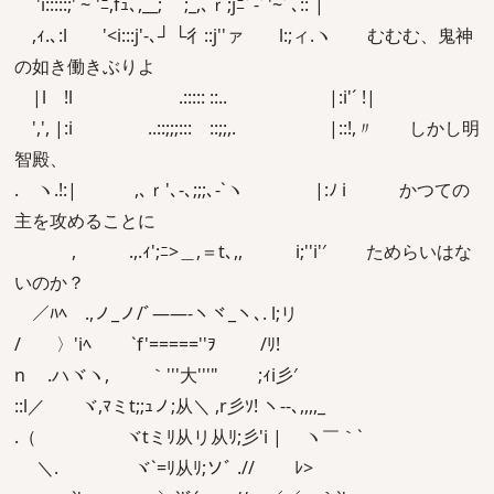
'i:::::;' ~`'ﾆ,fｭ､,__; ;_,､ｒ;jﾆﾞ-ﾞ'~ﾞ､::`|
,ｨ.､:l '<i:::j'‐､┘ └彳::j''ァ l:;ィ.ヽ むむむ、鬼神
の如き働きぶりよ
|l !l .::::: ::.. |:i'´ !|
',', |:i ..::;;;::: ::;;,. |::!,〃 しかし明
智殿、
. ヽ.!:| ,､ｒ'､-､;;;､-`ヽ |:ﾉ i かつての
主を攻めることに
ゝ, .,.ｨ';ﾆ>＿,＝t､,, i;''i'′ ためらいはな
いのか？
／ﾊﾍ .,ノ_ノ/ﾞ――‐ヽヾ_ヽ､. l;リ
/ 〉'iﾍ ￣ `f'=====''ｦ ￣ /ﾘ!
n .ハヾヽ, ｀'''大'''" ;ｨi彡′
::l／ ヾ,ﾏミt;;ｭノ;从＼ ,r彡ｿ! ヽ--､,,,,_
.（ ヾtミﾘ从リ从ﾘ;彡'i | ヽ￣｀`
＼. ヾ`=ﾘ从ﾘ;ソﾞ .// ﾚ>