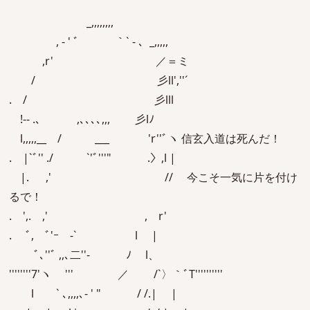
_,,,,,,,,
, - ' ﾞ ｀` ‐ 、_,,,,,
,r' ／＝ミ
/ 彡ll',''´
. / 彡lll
!-- .､ ,､､､､,,, 彡lﾉ
l,,,,,__ / ___ 'r''ﾞヽ 信玄入道は死んだ！
. |`ﾞ'' ./ `'ﾞ'''" .〉,l |
|. ,' // 今こそ一気に片を付け
るで！
. ',. ,' , r'
. ﾞ, ﾞ'ｰ ‐` l |
ﾞ､''ﾞ ,,､二''‐ ﾉ l、
''''''''7'ヽ ''' ／ /`〉｀ﾞT''''''''''
l ` ､,,,,､- ' " / /.| |