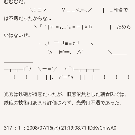
むむむだ。
＼::::::::> V ＿＿<,,=-､／ | …朝倉で
は不遇だったからな…
ヽ「｀|〒＝｡,_;' ｡＝〒|＃l） | ためら
いはないぜ。
‐ゝ､! ￣",└≡＝ﾅ-┘ ＜
`∧ i=`==､ ∧´ ＼＿＿＿
＿＿＿＿＿＿
―┬─┬―i⌒/ ＼ー＝'／ ヽ⌒i―┬─┬─┬―
! ! | | |. ﾊ`ー'´ﾊ | | | ! ! !
光秀は鉄砲が得意だったが、旧態依然とした朝倉氏では、
鉄砲の技術はあまり評価されず、光秀は不遇であった。
317 ：1 ：2008/07/16(水) 21:19:08.71 ID:KvChiwA0