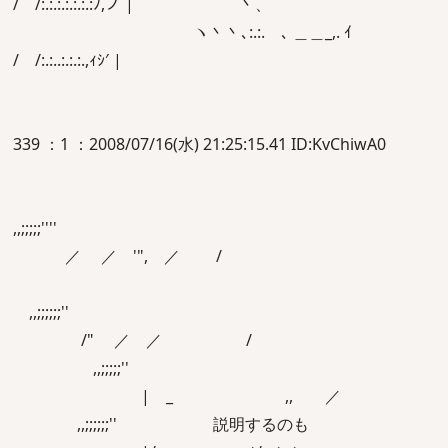
/ /:.:.:.:.:.:.:ﾉ,ノ | ｀`丶、
ヽ丶丶､:.:.ゝ､ ＿＿_,. ｲ
/ /:.:..:.:.:.,ｨｼ′ |
339 ：1 ：2008/07/16(水) 21:25:15.41 ID:KvChiwA0
,,;;;;;''''
／ ／ '", ／ /
,,;;;;;;''
/" ／ ／ /
,,;;;;;''
| _ ,, ／
,,;;;;;;'' 説明するのも