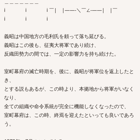
＿＿＿＿＿＿＿
i i i ￣| |――-＼￣∠-――| |￣
i i i
義昭は中国地方の毛利氏を頼って落ち延びる。
義昭はこの後も、征夷大将軍であり続け、
反織田勢力の間では、一定の影響力を持ち続けた。
室町幕府の滅亡時期を、後に、義昭が将軍位を返上したと
き、
とする説もあるが、この時より、本拠地から将軍がいなく
なり、
全ての組織や命令系統が完全に機能しなくなったので、
室町幕府は、この時、終焉を迎えたといっても良いであろ
う。