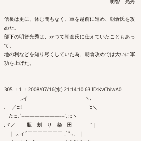
明智 光秀
信長は更に、休む間もなく、軍を越前に進め、朝倉氏を攻
めた。
部下の明智光秀は、かつて朝倉氏に仕えていたこともあっ
て、
地の利などを知り尽くしていた為、朝倉攻めでは大いに軍
功を上げた。
305 ：1 ：2008/07/16(水) 21:14:10.63 ID:KvChiwA0
,.イ ヽ､
. ／:::! ';:＼
/::::;､`--―――――――‐--'､;::ヽ
;ヾ／ 瓶 割 り 柴 田 ｀|
| .,､ィ'´￣￣￣￣￣￣￣ _`''‐､, |