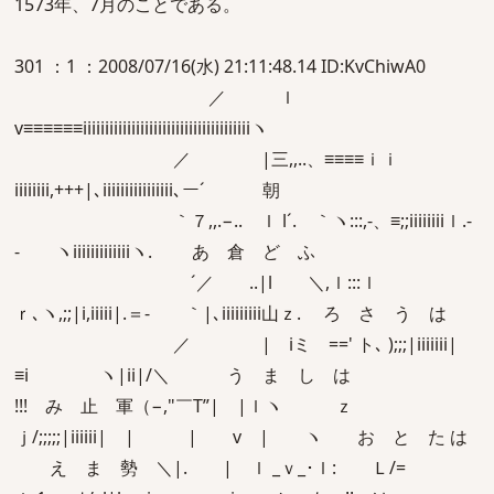
1573年、7月のことである。
301 ：1 ：2008/07/16(水) 21:11:48.14 ID:KvChiwA0
／ ｌ
v≡≡≡≡≡≡iiiiiiiiiiiiiiiiiiiiiiiiiiiiiiiiiiiiiiヽ
／ |三,,..、≡≡≡≡ｉｉ
iiiiiiii,+++|､iiiiiiiiiiiiiiii､ー´ 朝
｀７,,.−.. ｌ l´. ｀ヽ:::,-、≡;;iiiiiiiiｌ.-
- ヽiiiiiiiiiiiiiヽ. あ 倉 ど ふ
´／ ..|l ＼,ｌ:::ｌ
ｒ､ヽ,;;|i,iiiii|.＝- ｀|､iiiiiiiii山ｚ. ろ さ う は
／ | iミ ==' ト､ );;;|iiiiiii|
≡i ヽ|ii|/＼ う ま し は
!!! み 止 軍（−,"￣T”| |ｌヽ ｚ
ｊ/;;;;;|iiiiii| | | v | ヽ お と た は
え ま 勢 ＼|. | ｌ _ｖ_･ｌ: Ｌ/=