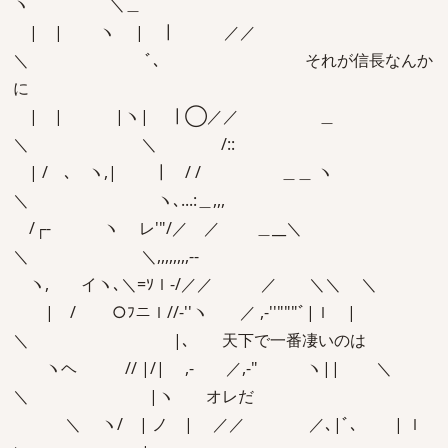
ヽ ＼＿
| | ヽ | ┃ ／／
＼ ﾞ､ それが信長なんか
に
| | |ヽ| ┃◯／／ ＿
＼ ＼ /::
| / ､ ヽ,| ┃ / / ＿＿ ヽ
＼ ヽ､...:＿,,,
/┌‐ ゝヽ レ'"/／ ／ ＿__＼
＼ ＼,,,,,,,,-‐
ヽ, イヽ､＼=ｿｌ‐/／／ ／ ＼＼ ＼
| / ○ﾌニｌ//‐''ヽ ／ ,-''"""ﾞ|ｌ |
＼ |､ 天下で一番凄いのは
ヽヘ // |/| ,- ／,-" ヽ|| ＼
＼ |ヽ オレだ
＼ ゝヽ/ | ノ | ／／ ／､|ﾞ､ | ｌ