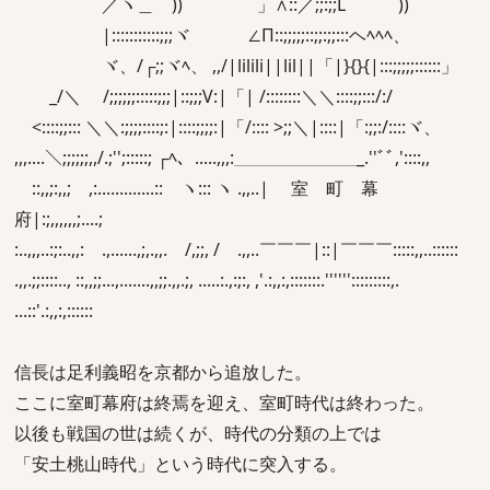
／ヽ＿ )) 」∧::／;;:;;L ))
|:::::::::::;;;ヾ ∠Π::;;;;;::;;:;;:::ヘﾍﾍﾍ、
ヾ、/┌;;ヾﾍ、 ,,/|lilili||lil||「|}{}{|:::;;;;;::::::」
_/＼ /;;;;;;:::::;;;|::;;;V:|「| /::::::::＼＼::::;;:::/:/
<::::;;::: ＼＼:;;;;::::;:|::::;;;;:|「/:::: >;;＼|::::|「:;;:/::::ヾ、
,,,....＼;;;;;;,,/.;'';:::::; ┌ﾍ、.....,,,:＿＿＿＿＿＿＿_.''ﾞﾞ,'::::,,
::,,;:,,; ,:.............:: ヽ::: ヽ .,,..| 室 町 幕
府|:;,,,,,,;....;
:..,,,..:;:..,,: .,......,;,.,,. /,;;, / .,,..￣￣￣|::|￣￣￣:::::,,..::::::
.,,.;;::::.., ::,,;;...,.......,,;;.,,.;, .....:.,:;:, ,'.:,,:,:::::::.'''''':::::::::,.
...::'.:,,:,::::::
信長は足利義昭を京都から追放した。
ここに室町幕府は終焉を迎え、室町時代は終わった。
以後も戦国の世は続くが、時代の分類の上では
「安土桃山時代」という時代に突入する。