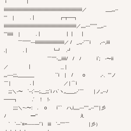
`i ┃
iiiiiiiiiiiiiiiiiiiiiiiiiiiiiiiiiiiiiiiiiiiiiiiiiiiiiiiiiiiiiiiiiii／ ___,,,--
''' | .┃ ┏┳━┓
iiiiiiiiiiiiiiiiiiiiiiiiiiiiiiiiiiiiiiiiiiiiiiiiiiiiiiiiiiiiii／,,,,---''''''__,,--
'''iiiii | .┃ ┃┃ ┃
￣'''''''---iiiiiiiiiiiiiiiiiiiiiiiii／ / _.,,-'￣i ,-~,iii
.| .┃ ┗┛ .┛
￣''''-,,,iiii/ / ﾉ i´; -〜ii
／ ┃ ＿|
,,,----;;;,________ ``i | / o ,-、'''ノ
￣| .┃ ／|⌒i
;;;＼-〜 `--;`─-;,__;;;`i ハ`ヽ,,____,,-'￣ |ノ,,--ﾉ
━━┓ .´ ! !-
;;;;＼~-〜: . o i`´` ハ,i,,,,,---'''',,--''''|彡
ﾉ ━'' え
` `---`≡=------─'`i iii `--''''￣ |彡）