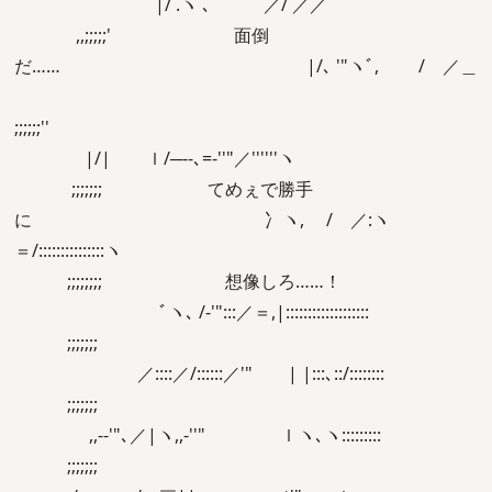
|/ .ヽ ､ ／/ ／／
,,;;;;;' 面倒
だ…… |/､ '"ヽﾞ, / ／＿
;;;;;;''
|/| ｌ/─‐‐､=‐''"／''''''ヽ
;;;;;;; てめぇで勝手
に 冫ヽ, / ／:ヽ
＝/:::::::::::::::ヽ
;;;;;;;; 想像しろ……！
ﾞヽ､ /‐'":::／＝,|:::::::::::::::::::
;;;;;;;
／::::／/::::::／'" | |:::､::/::::::::
;;;;;;;
,,-‐'"､／|ヽ,,-''" ｌヽ､ヽ:::::::::
;;;;;;;