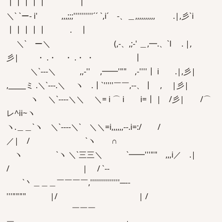
┃┃┃┃┃ ┃
＼` `ー- i' ,,,;;;''''''''''´´ `,i´ -、＿,,,,,,,,,, .|,彡`i
┃┃┃┃┃ . ┃
＼` ー＼ (,-、,;-' ＿,━.、`l . |,
彡| ・ .・ ・ .・ ・ ┃
＼`---＼ ,,-'' ,━━'"" ,-''''┃ i .|,彡|
,_____ミ .＼`---.＼ ヽ .┃`'''''￣￣,--、┃ , |彡|
ヽ ＼`----＼＼ ＼= i ⌒ i i=┃ | /彡| /⌒
レ^ii~ヽ
ヽ.＿＿`ヽ ＼`----＼` ＼＼=i,,,,,,--.i=:/ /
／| / `ヽ ∩
ヽ `ヽ ＼`三三＼ `━━'''"" ,,,i／ .|
/ | / `--
`丶＿＿＿￣￣￣￣,'''''''''''''''─--
'''"""" |/ | /
￣￣￣