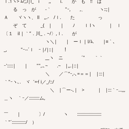
ｌ.1ヽ> ﾑ/;,l|l_ i ,, i. か も !! は
る っ が -｀ "ｰ, ,、 ヽ::;|
Ａ ヾヽヽ、 ll ,,.- /ｌ. た っ
ぞ て _{ | | ﾉ ｌ lヽ | ｌ
〔１ il | ｀”．川_．~/〉,ｌ. が
ヽ＼| | ーｌ | l/ﾑ. |≡｀､
_, "ｰ--´ｌ ｰ |/|::| ！
__ヽ ニ ´" ｀｀
ｰ':::::| | "",.､~ ゞ.~ |,,.|::|
＼ ／⌒”ｰ,-､=＝＝| |:::|
｀"ｰヽ､. ヾ゛=ｲ i／_/::/
＼ |⌒ー-､| > | |:::｀ｰ...,,,
＿ヽ ｀ｰ／:::::::::ム,
￣ | 〕/ ヽ ゞ:::::::::::::::::::::
｀"´::::::::::::/ ）