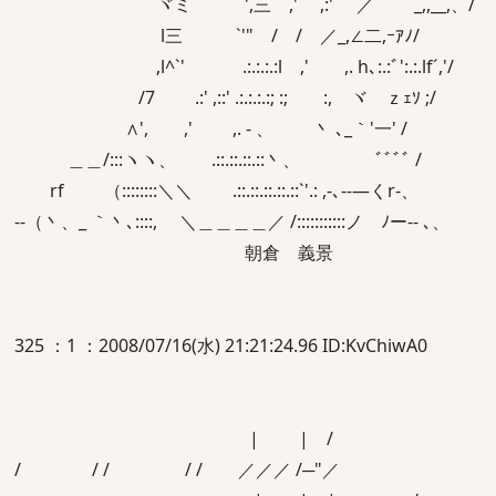
ヾミ ',三 ,' ,:'´ ／ _,,__,、/
l三 `'" / / ／_,∠二,ｰｱﾉ/
,l^`' .:.:.:.:l ,' ,. h､:.:ﾞ':.:.lf´,'/
/7 .:' ,::' .:.:.:.:; :; :, ヾゞｚｪｿ ;/
∧', ,' ,. - 、 丶 ､_｀'一' /
＿＿/:::ヽヽ、 .::.::.::.::丶、 ﾞﾞﾞﾞ /
rf （::::::::＼＼ .::.::.::.::.::`'.: ,-､--―くr-、
-‐（丶、_ ｀丶､::::,ゝ ＼＿＿＿＿／ /:::::::::::ノ ﾉー-- ､、
朝倉 義景
325 ：1 ：2008/07/16(水) 21:21:24.96 ID:KvChiwA0
| | /
/ / / / / ／／／ /─"／