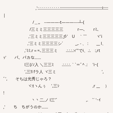
,':.:.:.:.:.:.:.:.:.:.:.::::::::::::::::::::::::::::::::::::::::::l:::::
|
/＿,, --―――‐t―――----┴-{
/三ミミ三三三三三 r―､ rﾐ、
,'三ミミ三三三三三彡' U ｀￣ ヾ'i
,'三ミミ三三三三シ´ _,. - 、 : __ l、
,'ﾐﾐ.r＝=､三三三ミ .:.:.:.:ｨ'"でi、.:. :,rt
ｯ' バ、バカな……
l三{/ﾉ入 ＼三三ﾐ .:.:.:.:.｀`＝ﾞ^ .: 'iｰ{
',三!l fラ人 ヾ三ミ ',
ﾞ', そちは光秀じゃろ？
ヾ:tヽんぅ ',三ｼ ,r __ ）
!
丶丶二,ノ l三'ﾞ ,. `´ 'ｰｲ
,' ち ちがうのか……