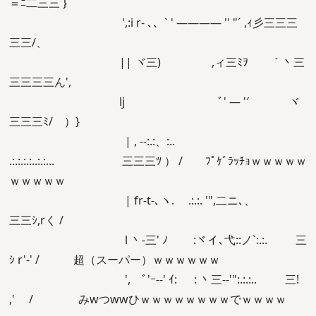
＝ﾆ二三三 }
',:i r- ､、` ' ―――― '' "´ ,ｨ彡三三三
三三/、
|| ヾ三) ,ィ三ﾐｦ ｀丶三
三三三三ん',
lj ﾞ' ― '′ ヾ
三三三ﾐ/ ）}
| , --:.:、:..
.:.:.:.:..:.:... 三三三ﾂ ） / ﾌﾟｹﾞﾗｯﾁｮｗｗｗｗｗ
ｗｗｗｗｗ
| fr‐t-､ヽ. .:.:. '",二ニ､、
三三ｼ,rく /
l 丶‐三' ﾉ :ヾイ､弋::ノ`:.:. 三
ｼ r'‐' / 超（スーパー）ｗｗｗｗｗｗ
', ﾞ'ｰ-‐' ｲ: : 丶三-‐'":.:.:.. 三!
,' / みwつwwひｗｗｗｗｗｗｗｗでｗｗｗｗ