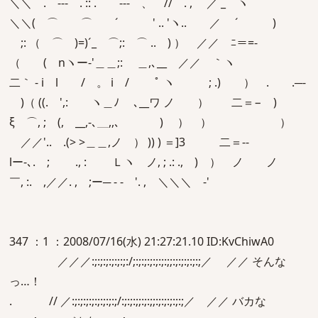
＼＼ . -‐- . :: . -‐- 、 // . , ／ _ ヽ
＼＼( ⌒ ⌒ ´ ' .. 'ヽ.. ／ ´ )
;: （ ⌒ )=)´_ ⌒;: ⌒ .. ) ） ／／ ﾆ＝=-
（ ( nヽー‐'＿＿;: ＿,､__ ／／ ｀ヽ
二｀ - i l / 。 i / ﾟ ヽ ; .) ） . .─-
)（ ((.ゝ',: ヽ＿ﾉ ､__ワ ノ ） 二＝− )
ξ ⌒, ; (, __,-､＿,,､ ￣ ) ） ） ）
ゝ／／'.. .(> >＿＿,ノ ） )) ) ＝]3 二＝‐-
lー-､. ; ゝ ., : Ｌヽ ノ, ; .: ., ) ） ノ ノ
￣, :. ,／／. , ;ー─ - - '. , ＼＼＼ -'
347 ：1 ：2008/07/16(水) 21:27:21.10 ID:KvChiwA0
／／／:;:;:;:;:;:;:/;:;:;:;:;:;:;;:;:;:;:;:;／ ／／ そんな
っ…！
. // ／:;:;:;:;:;:;:;:;/:;:;:;;:;:;;:;:;:;:;:;／ ／／ バカな