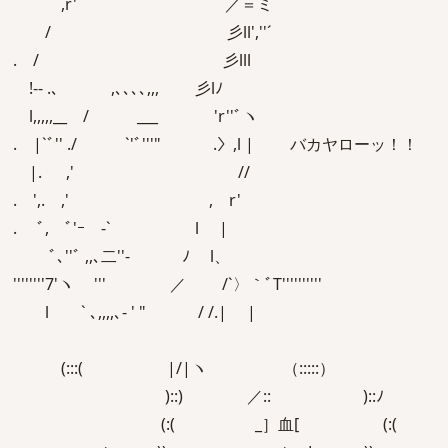
,r' ／＝ミ
/ 彡ll',''´
. / 彡lll
!-- .､ ,､､､､,,, 彡lﾉ
l,,,,,__ / ___ 'r''ﾞヽ
. |`ﾞ'' ./ `'ﾞ'''" .〉,l | バカヤローッ！！
|. ,' //
. ',. ,' , r'
. ﾞ, ﾞ'ｰ ‐` l |
ﾞ､''ﾞ ,,､二''‐ ﾉ l、
''''''''7'ヽ ''' ／ /`〉｀ﾞT''''''''''
l ` ､,,,,､- ' " / /.| |
(:::( |/|ヽ （:::::）
)::) ／:: ゝ )::ﾉ
(:( _］血[ (:(