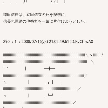
. | | .l i / ./ | |
織田信長は、武田信玄の死を契機に、
信長包囲網の他勢力を一気に片付けようとした。
290 ：1 ：2008/07/16(水) 21:02:49.61 ID:KvChiwA0
iiiiiiiiiiiiiiiiiiiiiiiiiiiiiiiiiiiiiiiiiiiiiiiiiiiiiiiiiiiiiiiiiiiiiiiiiiiiiiiiiiiii＼ヽiiiiiiiii/
iiiiiiiiiiiiiiiiiiiiiiiiiiiiiiiiiiiiiiiiiiiiiiiiiiiiiiiiiiiiiiiiiiiiiiiiiiiiiiiiiiiiiii ＼
`─' ┃ ━╋━ ┃
iiiiiiiiiiiiiiiiiiiiiiiiiiiiiiiiiiiiiiiiiiiiiiiiiiiiiiiiiiiiiiiiiiiiiiiiiiiiiiiiiiii／
＼ ┃ .┏╋━┓
iiiiiiiiiiiiiiiiiiiiiiiiiiiiiiiiiiiiiiiiiiiiiiiiiiiiiiiiiiiiiiiiiiiiiiiiiiiii／
＜ ┃ .┗┛ ┃
iiiiiiiiiiiiiiiiiiiiiiiiiiiiiiiiiiiiiiiiiiiiiiiiiiiiiiiiiiiiiiiiiiiiiiii／