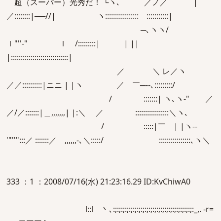
超（スーパー）光秀だ！ └ヽ､ ／ノ／ |
／::::::::|──//| ヽ::::::::::::::::: :::::::::::|
─､ヽヽ/
ｌ"''‐" ｌ /:::::::::| | ||
|:::::::::::::::::::::::::::::|
／ ＼ レ／ヽ
／／::::::::::|ニニ | |ヽ ／ ￣─--､:::::::::/
/ :::::::| ヽ､ヽ‐" ／
／/／:::::::|＿,,,,,,,| |:＼ ／ :::::::::::::::::＼ヽ､
/ :::::|￣ | |ヽ--
'"''":::／ :::::::／ ,,,,,,-､＼:::::/ ::::::::::::::::､ヽ＼
333 ：1 ：2008/07/16(水) 21:23:16.29 ID:KvChiwA0
l::l 丶､:;:;:;:;:;:;:;:;:;:;:;:;:;:;:;:;:;:;:;:;:_,. -r=