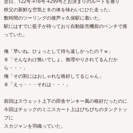
翌日、122号→16号→299号とお決まりのルートを通り
秩父の新鮮な空気とＢの体を味わいにひた走った。
数時間のツーリングの後芦ヶ久保駅に着いた。
駅にはすでに藍子が待っており自動販売機前のベンチで座
っていた。
俺「早いね。ひょっとして待ち遠しかったの？ｗ」
Ｂ「そんなわけ無いでしょ。無理やりされてるんだか
ら・・・」
俺「その割にはおしゃれな格好してるじゃん」
Ｂ「えっ・・・それは・・・」
前回はスウェット上下の田舎ヤンキー風の格好だったのに
今回はチェックのミニスカート上はぴちぴちのタンクトッ
プに
スカジャンを羽織っていた。