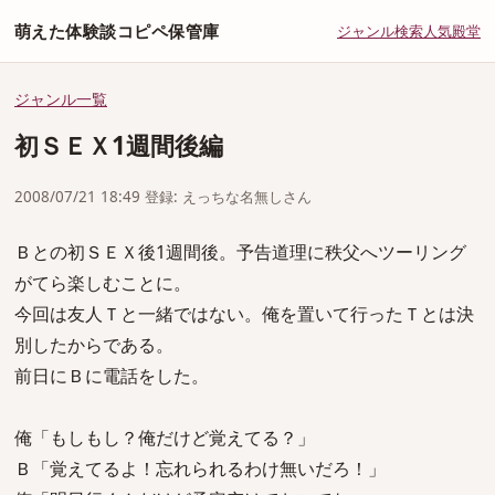
萌えた体験談コピペ保管庫
ジャンル
検索
人気
殿堂
ジャンル一覧
初ＳＥＸ1週間後編
2008/07/21 18:49 登録: えっちな名無しさん
Ｂとの初ＳＥＸ後1週間後。予告道理に秩父へツーリング
がてら楽しむことに。
今回は友人Ｔと一緒ではない。俺を置いて行ったＴとは決
別したからである。
前日にＢに電話をした。
俺「もしもし？俺だけど覚えてる？」
Ｂ「覚えてるよ！忘れられるわけ無いだろ！」