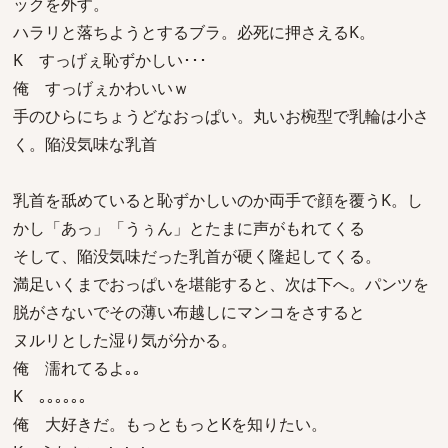
ックを外す。
ハラリと落ちようとするブラ。必死に押さえるK。
K すっげぇ恥ずかしい･･･
俺 すっげぇかわいいｗ
手のひらにちょうどなおっぱい。丸いお椀型で乳輪は小さ
く。陥没気味な乳首
乳首を舐めていると恥ずかしいのか両手で顔を覆うK。し
かし「あっ」「うぅん」とたまに声がもれてくる
そして、陥没気味だった乳首が硬く隆起してくる。
満足いくまでおっぱいを堪能すると、次は下へ。パンツを
脱がさないでその薄い布越しにマンコをさすると
ヌルリとした湿り気が分かる。
俺 濡れてるよ｡｡
K ｡｡｡｡｡｡
俺 大好きだ。もっともっとKを知りたい。