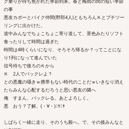
ク乗りが待ち焦がれた季節到来。春と梅雨の間の短い季節
の事
悪友カポーとバイク仲間(野郎4人)ともちろんＫとプチツー
リングに出かけた。
道中みんなでちょこちょこ寄り道して、景色みたりソフト
食ったりして時間は過ぎた
時間は4時くらいになり、そろそろ帰るか？ってことにな
り1列になって進んでいた
信号待ちで後ろのＫから
Ｋ 2人でバックレよ？
との悪魔の囁きｗ携帯もない時代のことだｗいきなり消え
たらみんな心配するだろうと思い悪友の隣へ
俺 すまん、バックレる。あとよろしく。
悪 おう？了解。(・∀・)ﾆﾔﾆﾔ
しばらく一緒に走り、そのうち殿へ。で、その後みんなと