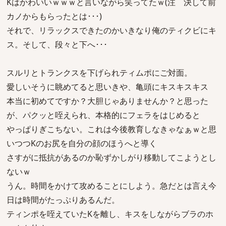
Kはかわいいｗｗｗと言いながら笑ってたｗ(注 決して前
カノからもらったとは･･･)
それで、リラックスできたのかいきなり俺のティクビにキ
ス。そして、段々と下へ･･･
スルリとトランクスを下げられティムポにご対面。
愛しいそうに眺めてると思いきや、亀頭にキスキスキス
本当に初めてですか？大胆じゃありませんか？と思った
が、パクッと咥えられ、本格的にフェラをはじめると
やっぱりぎこちない。これは今後教育しなきゃなぁｗと思
いつつKのお尻を自分の顔のほうへと導く
さすがに抵抗があるのか恥ずかしがり移動してこようとし
ないｗ
うん。時間をかけて攻めることにしよう。急だとは言え今
日は時間がたっぷりあるんだ。
ティンポを咥えていたKを離し、キスをしながらブラのホ