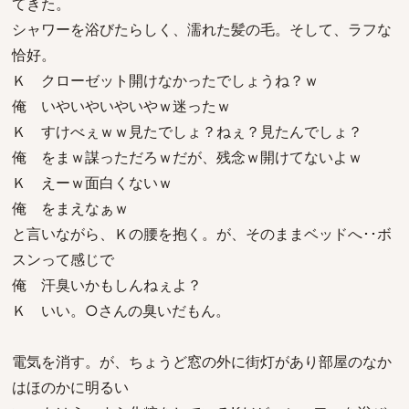
てきた。
シャワーを浴びたらしく、濡れた髪の毛。そして、ラフな
恰好。
Ｋ クローゼット開けなかったでしょうね？ｗ
俺 いやいやいやいやｗ迷ったｗ
Ｋ すけべぇｗｗ見たでしょ？ねぇ？見たんでしょ？
俺 をまｗ謀っただろｗだが、残念ｗ開けてないよｗ
Ｋ えーｗ面白くないｗ
俺 をまえなぁｗ
と言いながら、Ｋの腰を抱く。が、そのままベッドへ･･ボ
スンって感じで
俺 汗臭いかもしんねぇよ？
Ｋ いい。○さんの臭いだもん。
電気を消す。が、ちょうど窓の外に街灯があり部屋のなか
はほのかに明るい