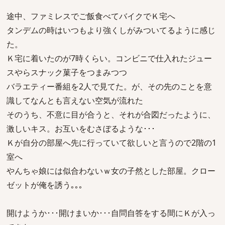
途中、ファミレスでご飯食べてバイクでＫ宅へ
タンデムの時はいつもより強くしがみついてるように感じ
た。
Ｋ宅に着いたのが7時くらい。コンビニで仕入れたジュー
スやらスナック菓子をつまみつつ
バラエティー番組を2人で見てた。が、その先のことを意
識してなんとも言えない空気が流れた
そのうち、不意に目が合うと、それが合図だったように、
激しいキス。お互いをむさぼるような･･･
Ｋが自分の部屋へ先に行っていて欲しいと言うので2階の1
室へ
やんちゃ娘には似合わないｗ女の子然とした部屋。クロー
ゼットが俺を誘う｡｡｡
開けようか･･･開けまいか･･･自問自答をする間にＫが入っ