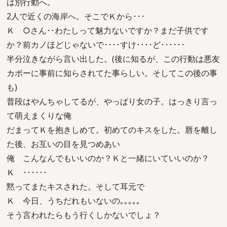
は別行動へ。
2人で近くの海岸へ。そこでＫから･･･
Ｋ ○さん･･わたしって魅力ないですか？まだ子供です
か？前カノほどじゃないで････すけ････ど･･････
半分泣きながら言い出した。(後に知るが、この行動は悪友
カポーに事前に知らされてた事らしい。そしてこの後の事
も)
普段はやんちゃしてるが、やっぱり女の子。はっきり言っ
て萌えまくりな俺
だまってＫを抱きしめて。初めてのキスをした。唇を離し
た後、お互いの目を見つめあい
俺 こんなんでもいいのか？Ｋと一緒にいていいのか？
Ｋ ･･････
黙ってまたキスされた。そして耳元で
Ｋ 今日、うちだれもいないの｡｡｡｡｡
そう言われたらもう行くしかないでしょ？