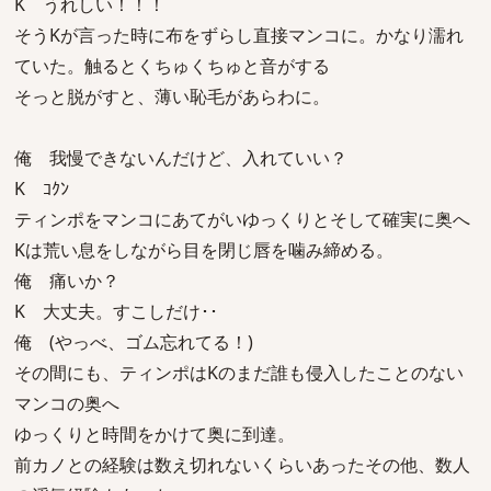
K うれしい！！！
そうKが言った時に布をずらし直接マンコに。かなり濡れ
ていた。触るとくちゅくちゅと音がする
そっと脱がすと、薄い恥毛があらわに。
俺 我慢できないんだけど、入れていい？
K ｺｸﾝ
ティンポをマンコにあてがいゆっくりとそして確実に奥へ
Kは荒い息をしながら目を閉じ唇を噛み締める。
俺 痛いか？
K 大丈夫。すこしだけ･･
俺 (やっべ、ゴム忘れてる！)
その間にも、ティンポはKのまだ誰も侵入したことのない
マンコの奥へ
ゆっくりと時間をかけて奥に到達。
前カノとの経験は数え切れないくらいあったその他、数人