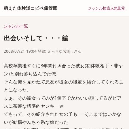
萌えた体験談コピペ保管庫
ジャンル
検索
人気
殿堂
ジャンル一覧
出会いそして・・・編
2008/07/21 19:04 登録: えっちな名無しさん
高校卒業後すぐに3年間付き合った彼女(初体験相手・非ヤ
ン)と別れ落ち込んでた俺
そんな俺を見かねて悪友が彼女の後輩を紹介してくれるこ
とになった。
まぁ、その彼女ってのが1個下でかわいい顔してるがピア
スに茶髪な標準的ヤンキーｗ
でもって、その紹介された女の子も･･･そこまではいかな
いが結構やんちゃ系な娘だった