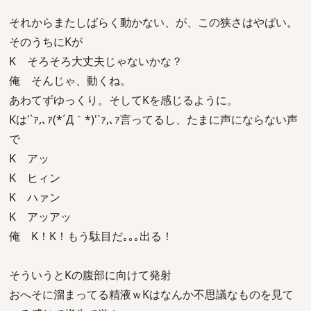
それからまたしばらく動かない、が、この狭さはやばい。
そのうちにKが
K そろそろ大丈夫じゃないかな？
俺 そんじゃ、動くね。
あわてずゆっくり。そしてKを感じるように。
Kは'`ｧ,､ｧ(*´Д｀*)'`ｧ,､ｧ言ってるし、たまに声にならない声
で
K アッ
K ヒィン
K ハァン
K アッアッ
俺 K！K！もう駄目だ｡｡｡出る！
そういうとKの腹部に向けて発射
おへそに溜まってる精液ｗKはなんか不思議なものを見て