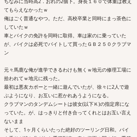
ちなみに当時高2．おれの2個下。身長１６０で体重は教え
てもらえなかったｗ
俺はごく普通なやつ。ただ、高校卒業と同時にまっ茶色に
していたｗ
車とバイクの免許を同時に取得。車は家のに乗っていた
が、バイクは必死でバイトして買ったＧＢ２５０クラブマ
ン
元々馬鹿な俺が進学できるわけも無くｗ地元の修理工場に
拾われてｗ地元に残った。
最初は悪友カポーと一緒に遊んでいたが、徐々に2人で遊
ぶようになり、お互いに惹かれあうようになる。
クラブマンのタンデムシートは彼女(以下Ｋ)の指定席にな
っていた。が、はっきりと付き合ってくれとはお互い言え
ないまま
そして、1ヶ月くらいたった絶好のツーリング日和。バイ