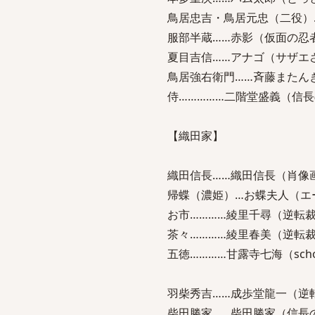
鳥居忠吉・鳥居元忠（二役）
服部半蔵……赤影（仮面の忍
夏目吉信……アナゴ（サザエ
鳥居強右衛門……斉藤またん
侍……………二階堂盛義（信
【織田家】
織田信長……織田信長（肖像
帰蝶（濃姫）…お蝶夫人（エ
お市…………綾里千尋（逆転
茶々…………綾里春美（逆転
五徳…………甘露寺七海（school
羽柴秀吉……成歩堂龍一（逆
柴田勝家……柴田勝家（信長