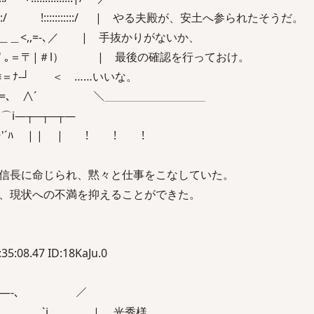
:/ !:::::::::::/ | やる夫殿が、安土へ参られたそうだ。
＿<,,=-､／ | 手抜かりがないか、
｡＝〒|＃l） | 最後の確認を行っておけ。
ﾅ-┘ ＜ ……いいな。
 ∧´ ＼＿＿＿＿＿＿＿＿＿
⌒i―┬─┬─┬―
'´ﾊ | | | ! ! !
信長に命じられ、黙々と仕事をこなしていた。
、現状への不満を抑えることができた。
5:08.47 ID:18KaJu.0
 ／￣￣￣￣￣￣￣￣
| 光秀様……