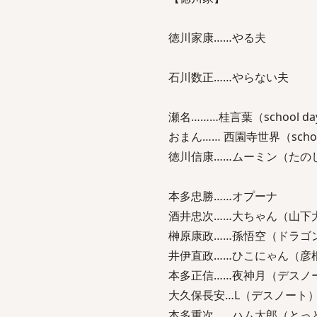
徳川家康……やる夫
石川数正……やらない夫
瀬名………桂言葉（school da
おまん…… 西園寺世界（school
徳川信康……ムーミン（たの
本多忠勝……オプーナ
酒井忠次……大ちゃん（山下
榊原康政……孫悟空（ドラゴ
井伊直政……ひこにゃん（彦根
本多正信……夜神月（デスノ
大久保長安…L（デスノート
本多重次……ハム太郎（とっ