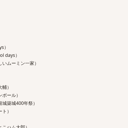
ys）
 days）
しいムーミン一家）
大輔）
ンボール）
城築城400年祭）
ート）
）
とこハム太郎）