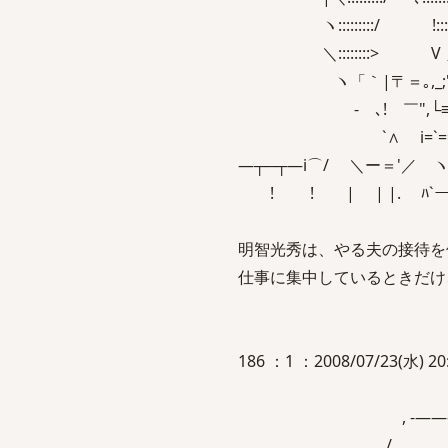
ヽ:::::::::/ !:::
＼::::::::> V ＿
ヽ「｀|〒＝｡,_;' 
‐ゝ､! ￣",└≡＝
`∧ i=`==､
―┬─┬―i⌒/ ＼ー＝'／ ヽ
! ! | | |. ﾊ`ー
明智光秀は、やる夫の接待を
仕事に集中しているときだけ
186 ：1 ：2008/07/23(水) 20:3
, -―――-､
/ `i 