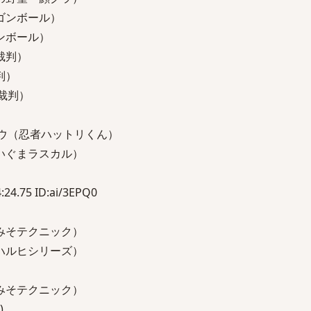
ゴンボール）
ンボール）
裁判）
判）
裁判）
ウ（忍者ハットリくん）
いぐまラスカル）
:24.75 ID:ai/3EPQ0
みそテクニック）
ハルヒシリーズ）
みそテクニック）
)