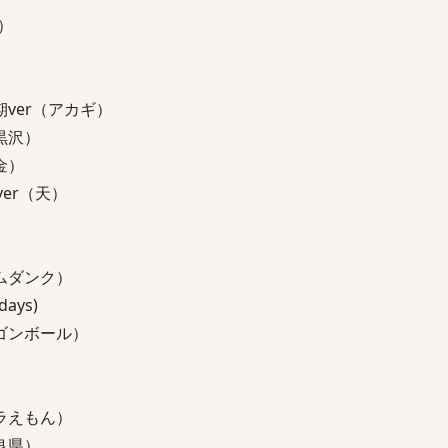
）
ver（アカギ）
黒沢）
金）
er（天）
ムダンク）
ays)
ゴンボール）
ラえもん）
良県）