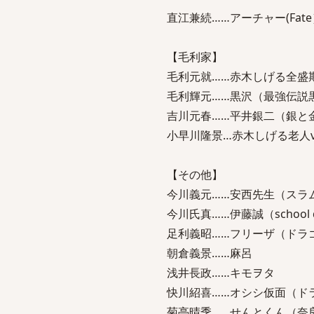
直江兼続……アーチャー(Fate
【毛利家】
毛利元就……赤木しげる全盛期
毛利輝元……黒沢（最強伝説
吉川元春……平井銀二（銀と
小早川隆景…赤木しげる老人v
【その他】
今川義元……安西先生（スラ
今川氏真……伊藤誠（school d
足利義昭……フリーザ（ドラ
朝倉義景……麻呂
浅井長政……キモヲタ
快川紹喜……オシシ仮面（ド
菊亭晴季……せんとくん（奈