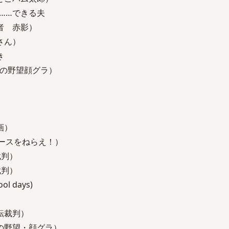
……できる夫
者 赤影）
さん）
き
長の野望顔グラ）
画）
ースをねらえ！）
裁判）
裁判）
 days)
転裁判）
の野望・顔グラ）