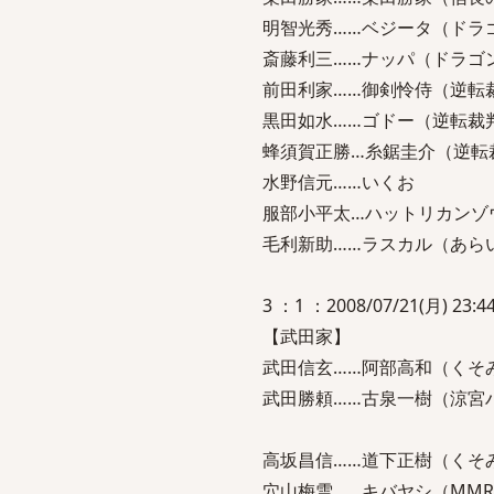
明智光秀……ベジータ（ドラ
斎藤利三……ナッパ（ドラゴ
前田利家……御剣怜侍（逆転
黒田如水……ゴドー（逆転裁
蜂須賀正勝…糸鋸圭介（逆転
水野信元……いくお
服部小平太…ハットリカンゾ
毛利新助……ラスカル（あら
3 ：1 ：2008/07/21(月) 23:44
【武田家】
武田信玄……阿部高和（くそ
武田勝頼……古泉一樹（涼宮
高坂昌信……道下正樹（くそ
穴山梅雪……キバヤシ（MMR