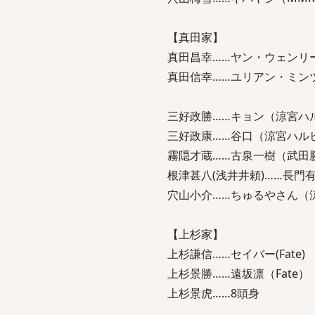
【真田家】
真田昌幸……ヤン・ウェンリ
真田信幸……ユリアン・ミン
三好政勝……キョン（涼宮ハ
三好政康……谷口（涼宮ハル
霧隠才蔵……古泉一樹（武田
根津甚八(浅井井頼)……長門
穴山小介……ちゅるやさん（
【上杉家】
上杉謙信……セイバー(Fate)
上杉景勝……遠坂凛（Fate）
上杉景虎……8頭身