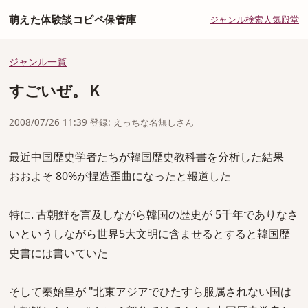
萌えた体験談コピペ保管庫
ジャンル
検索
人気
殿堂
ジャンル一覧
すごいぜ。Ｋ
2008/07/26 11:39 登録: えっちな名無しさん
最近中国歴史学者たちが韓国歴史教科書を分析した結果
おおよそ 80%が捏造歪曲になったと報道した
特に. 古朝鮮を言及しながら韓国の歴史が 5千年でありなさ
いというしながら世界5大文明に含ませるとすると韓国歴
史書には書いていた
そして秦始皇が "北東アジアでひたすら服属されない国は