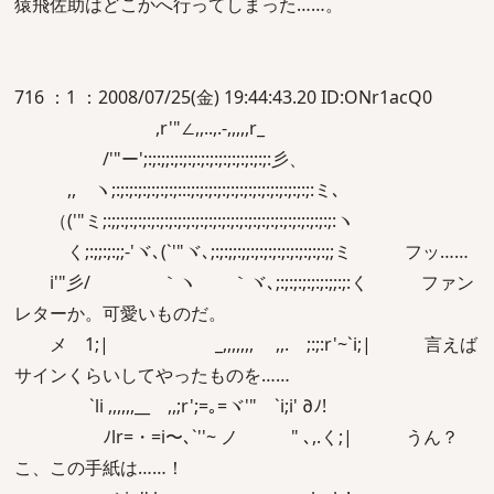
猿飛佐助はどこかへ行ってしまった……。
716 ：1 ：2008/07/25(金) 19:44:43.20 ID:ONr1acQ0
,r'"∠,,..,.-,,,,,r_
/'"ー';:;:;;:;:;:;:;:;:;:;:;:;:;:;:彡、
,, ヽ;:;:;:;:;:;:;:;:::;:;:;:;:;:;:;:;:;:;:;:;:;:;:ミ､
（('"ミ;:;;:;:;:;:;:;:;:;:;:;:;:;:;:;:;:;:;:;:;:;:;:;:;:;:;:ヽ
く;:;;:;:;;-'ヾ､(`'"ヾ､;:;:;;:;;:;:;:;:;:;:;:;:;:;;ミ フッ……
i'"彡/ ｀ヽ ｀ヾ､;:;:;:;:;:;:;;:;:く ファン
レターか。可愛いものだ。
メ 1;| _,,,,,,, ,,.ゝ;:;:r'~`i;| 言えば
サインくらいしてやったものを……
`li ,,,,,,__ ,,;r';=｡=ヾ'" `i;i' ∂ﾉ!
ﾉlr=・=i〜､`''~ ノ " ､,.く;| うん？
こ、この手紙は……！