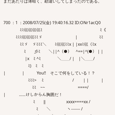
まだあたりは薄暗く、勘違いしてしまったのである。
700 ：1 ：2008/07/25(金) 19:40:16.32 ID:ONr1acQ0
ﾐﾐ巛巛巛巛ﾐ ﾐ《
ﾐﾐﾐ巛巛巛ﾐﾐゞ | ﾐﾐ
ﾐﾐゞ ゞﾐﾐﾐ＼ ﾐ巛巛ﾐﾐx | |xxﾐ巛《ﾐx
ﾐ 彡ﾐ ＼||^（●） ^==|^(●） | |
|x ﾐ ^ﾐ ＼＿＿/ | |＼＿＿/
ﾐ) ﾐ ﾐ
| | You!! そこで何をしている！？
ﾐﾐﾐ> ﾐ / | | |
ﾐﾐ ~~ ====/
| ……けしからん胸囲だ！
ﾐ ‖ xxxx====xx /
ﾐ ＼ ヽ------- /