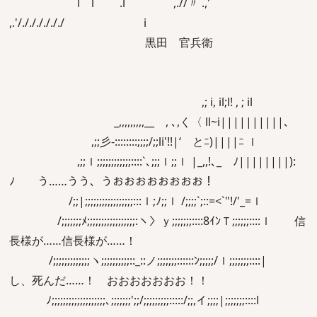
l l .l ,.//〃 .,'
,.'/././././././ i
黒田 官兵衛
,; i, il;l! , ; il
_,,,,,,,,,__ , ､,く〈 ll~i||||||||||､
,;;彡-::::::::;;;;/;;li'!!|‘ とﾆ)||||ﾆ ｌ
,;;ｌ;;;;;;;;;;;;::::`､;;;ｌ;;ｌ |_,,!､_ ﾉ||||||||):
ﾉ う……うう、うおおおおおおおお！
/;;|;;;;;;;;;;;;;;;;;:::ｌ;ﾉ;;ｌ /;;;;`;::=<`"!/'_=ｌ
/;;;;;;;ﾒ;;;;;;;;;;;;;;;;;:ヽ〉ｙ;;;;;;;::::8ｲﾝＴ;;;;;;::::ｌ 信
長様が……信長様が……！
/;;;;;;;;;;;;;ヽ;;;;;;;;;;::_::ノ;;;;;;;::::::ﾝ;;;;;/ｌ;;;;;;;::::|
し、死んだ……！ おおおおおおお！！
ﾉ;;;;;;;;;;;;;;;;;;;､;;;;;;;';;/;;;;;;;;;:::::/;;,イ;;;;|;;;;;;;::::l