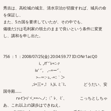
秀吉は、高松城の城主、清水宗治が切腹すれば、城兵の命
を保証し、
また、5カ国を要求していたが、その中でも、
備後だけは毛利家の領土のままで良いという条件に変更
し、講和を申し出た。
756 ：1 ：2008/07/25(金) 20:04:59.77 ID:ONr1acQ0
i､ ,/f´'´ﾚ=ﾆ-ｧ
iv' '´, ,-‐=ー'´、
>-‐＝:ｰｭ､-=ﾆ｀＞
,:i=三= ,! ﾄ,)i､ミ`ﾐ､ どうだい、安
国寺殿……
rv‐t')</ヾ,==へノ;〈ﾞ ﾚ、ﾐ`、 こっちとしちゃ
あ、これ以上の譲歩はできねえ。