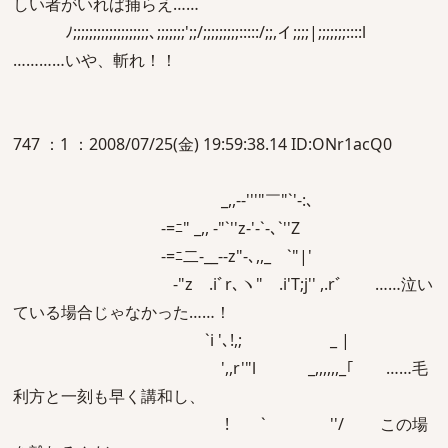
しい者がいれば捕らえ……
ﾉ;;;;;;;;;;;;;;;;;;;､;;;;;;;';;/;;;;;;;;;:::::/;;,イ;;;;|;;;;;;;::::l
…………いや、斬れ！！
747 ：1 ：2008/07/25(金) 19:59:38.14 ID:ONr1acQ0
_,,-‐'''"￣"`'‐:､
-=ﾆ" _,, -"`''z-'-`-､`''Z
-=ﾆ二-__‐‐z"-､,,_ `"|'
‐"z .iﾞr､ヽ" .i'T;j'' ,.rﾞ ……泣い
ている場合じゃなかった……！
`i '､!,; _ |
',,r'"l _,,,,,,_｢ ……毛
利方と一刻も早く講和し、
! ` ''/ この場