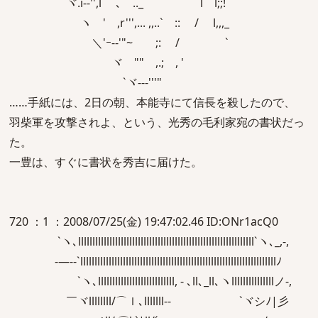
ヾ.i-‐'',l ､￣.._ l l;;!
ヽ 'ゝ,r''',... ,,..` :: / l,,,_
＼'ｰ-‐'"~ ;: / ゝ`
ヾ "" ,.; , '
`ヾ---'''"
……手紙には、2日の朝、本能寺にて信長を殺したので、
羽柴軍を攻撃されよ、という、光秀の毛利家宛の書状だっ
た。
一豊は、すぐに書状を秀吉に届けた。
720 ：1 ：2008/07/25(金) 19:47:02.46 ID:ONr1acQ0
`ヽ､llllllllllllllllllllllllllllllllllllllllllllllllllllllllllllll`ヽ､_,-,
-―--`lllllllllllllllllllllllllllllllllllllllllllllllllllllllllllllllllllllﾉ
`ヽ､lllllllllllllllllllllllllll, - ､ll､_ll､ヽlllllllllllllllノ-,
￣ヾllllllll/⌒ｌ､lllllll-- `ヾシﾉ|彡