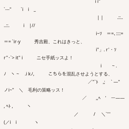
`i i"
`‐-‐" `i i _
| | .::..
..::. i |//
i~ｿ ＝=､::::=
＝= `ir‐y 秀吉殿、これはきっと、
i"」. r' ･ ｿ
r"･`> it" i ニセ手紙ッスよ！
ゝi ~ .
ﾉ ヽ ~ .i kﾉ, こちらを混乱させようとする、
／"`ﾄ ,; ` ―"
ノi~" ＼ 毛利の策略ッス！
／ ,,ﾍ ' ー――
, ﾍﾄ , ヽ
／ / ＼`'''
(／i i ヽ