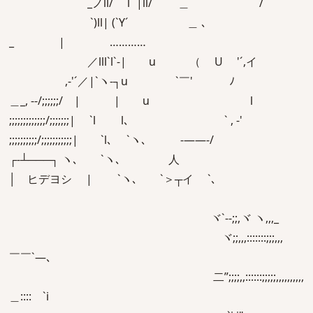
_ノll/ ⌒l `|ll/´ ＿ /
`)ll| (`Y´ ＿ ､
_ | …………
／lll`l`-| u （ U '´,イ
,-'´／|`ヽ-┐u `￣' ﾉ
＿_, -‐/;;;;;;/ | | u l
;;;;;;;;;;;;;/;;;;;;;| `l l､ ` , -'
;;;;;;;;;;/;;;;;;;;;;;| `l､ `ヽ､ -――-/
┌‐┴───┐ ヽ､ `ヽ､ 人
│ ヒデヨシ | `ヽ､ `＞┬イ `､
ヾ`‐-;;,ヾ ヽ,,,_
ヾ;;,,,:::::::;;;,,,
￣￣`―､
ゞ二”;;;;,,::::::;;;;;,,,,,,,,,,
＿:::: `i