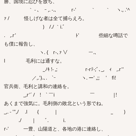
勝、国境に忍びを放ち、
｀ - ､ ｰ ,. ‐.､ r-' ｀ ｀ ヽ., .'^
ｧ / 怪しげな者は全て捕らえろ。
) /./ ｀i.ﾞ
. ,.r' ﾄ' 些細な噂話で
も僕に報告し、
ヽ. { r‐､ｧ ∨ ￣ ー.､
l 毛利には通すな。
_ﾉｷ !- ,; r‐rﾃ-;ﾞ､_, ｨ ,.r''
／,.'}.､.ゝ`ｰ ヽ. ー' ,;; ' fi!
官兵衛、毛利と講和の連絡を。
_,r'´ / ! ` ￣i ￣ |!
あくまで強気に。毛利側の敗北という形でね。
_,. - '",/ .l { | _ )
./ | ﾞ. i.
r‐' 一豊、山陽道と、各地の港に連絡し、