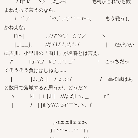
/`tj''´i/ `ヽ;- ,.:'_,.-‐ｬﾞ` 毛利がこれでも飲
まねえって言うのなら、
i '´ ／ `ｰｧ､´ ,.-',´.'｀=‐ｧｰ--、 もう戦うし
かねえな。
f`iｰ-| ,.-'/7'^>'.,' :',:'.'／ ヽ
|_|_＿j、 ,:/;':/ i /´.' ,:.',:' .'/ | だがいか
に吉川、小早川の「両川」が名将とは言え、
/' l ,r‐'/;./ ﾚ',:'.; : ' : .,.:'´ ! こっちだっ
てそうそう負けはしねえ……
| |,!､_/: ;| /, ,: , : ; / / 高松城はあ
と数日で落城すると思うが、どうだ？
ヽ ﾄi |ｌ|.il| ///,:'.:',i ヽ､＿ r'´
｜ ﾉ ||il:`y'//.',;.:-r'￣`ｰ､ヽ、i´
, -ｪェェiiェェｪ-､
.l f＾''' ｰ - ‐ ''' ＾l i