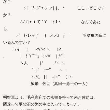
か？
；| !|.ﾄ" rっ ツ|.|、： ここ、どこです
か？
,',ﾉ 斗ｬ ｆて｀Y トﾐヽ なんであた
し
／ {ﾄﾐﾄｖ|'´ゝ ｝ ノノ:l ｝： 羽柴軍の陣に
いるんですか？
：/イ ｛ ゝｨVr-ﾍト、 ! ﾊ
. | !|Y⌒'ミ｛ヾ=' | /ｲ|
ヽ人 |! /＼ ：
｀'┬' ﾄー'´ ヽ ：
：,/{、 || ,.|='´ } ：
猿飛 佐助（真田十勇士の一人）
明智軍より、毛利家宛ての密書を持って来た佐助は、
間違って羽柴軍の陣の中に入ってしまった。