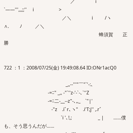
／ i ゝ
`――''',,,;;'' i >
／＼ i /ヽ
∧. ﾉ ／＼
蜂須賀 正
勝
722 ：1 ：2008/07/25(金) 19:49:08.64 ID:ONr1acQ0
_,,-‐'''"￣"`'‐:､
-=ﾆ" _,, -"`''z-'-`-､`''Z
-=ﾆ二-__‐‐z"-､,,_ `"|'
‐"z .iﾞr､ヽ" .i'T;j'' ,.rﾞ
`i '､!,; _ | ……僕
も、そう思うんだが……