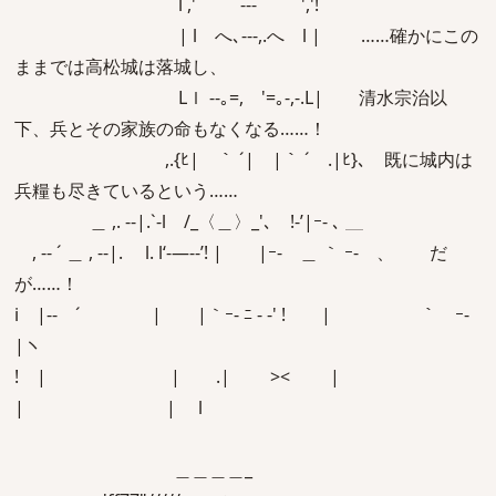
l ,' ‐-‐ ','!
| l へ､‐-‐,.へ l | ……確かにこの
ままでは高松城は落城し、
Lｌ -‐｡=, '=｡‐,-.L| 清水宗治以
下、兵とその家族の命もなくなる……！
,.{ﾋ| ｀ ´| |｀ ´ .|ﾋ}､ 既に城内は
兵糧も尽きているという……
＿ ,. -‐|.`-l /_〈＿〉_'､ !-’|ｰ- ､ ＿
, -‐ ´ ＿ , -‐|. l. l‘-―‐-’! | |ｰ- ＿ ｀ ｰ- 、 だ
が……！
i |-‐ ´ | |｀ｰ- ﾆ - ‐' ! | ｀ ｰ-
|ヽ
! | | .| >< |
| | l
＿＿＿＿_