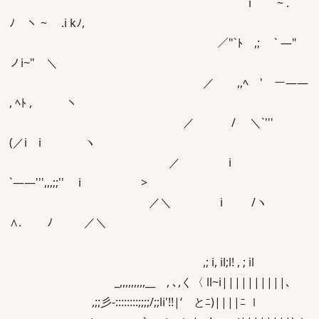
ゝi ~ .
ﾉ ヽ ~ .i kﾉ,
／"`ﾄ ,; ` ―"
ノi~" ＼
／ ,,ﾍ ' ー――
, ﾍﾄ , ヽ
／ / ＼`'''
(／i i ヽ
／ i ゝ
`――''',,,;;'' i >
／＼ i /ヽ
∧. ﾉ ／＼
,; i, il;l! , ; il
_,,,,,,,,,__ , ､,く〈 ll~i||||||||||､
,;;彡-::::::::;;;;/;;li'!!|‘ とﾆ)||||ﾆ ｌ