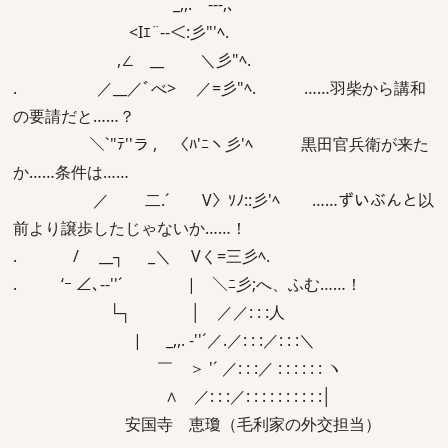
_,,. -‐-,､
<Iｴ¨-‐＜:彡"'ﾍ.
,∠ __ ＼彡"ﾍ.
. ／__／ﾞべ> ／=彡"ﾍ. ……羽柴から講和
の要請だと……？
＼`"ﾃ''ラ , 〈ﾊ'ﾆヽ彡'ﾍ 黒田官兵衛が来た
か……条件は……
／ 二.´ V〉ｿﾉ::彡'ﾍ ……ずいぶんと以
前より譲歩したじゃないか……！
. / __┐ _＼ Vく=三彡ﾍ.
. ‘ｰ ∠､-‐''´ | ＼ﾆ彡;へ、ふむ……！
└┐ │ ／／: : :人
| _,,. ‐''´／.／: : :／: : :＼
￣ ＞ '´ ／: : :／ : : : : : : ヽ
∧ ／: : :／: : : : : : : : : :│
安国寺 恵瓊（毛利家の外交担当）