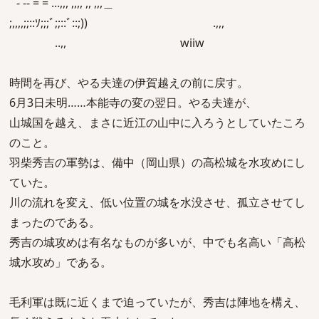
``- -- = = ...,,, ,,,, ,, ,,,＿
;,,,,;;::ｿ;;;ﾞ;;::ﾞ::;)) .,,,
..,, wiiw
時間を再び、やる夫達の伊賀越えの前に戻す。
6月3日未明……本能寺の変の翌日。やる夫達が、
山城国を越え、まさに近江の山中に入ろうとしていたころ
のこと。
羽柴秀吉の軍勢は、備中（岡山県）の高松城を水攻めにし
ていた。
川の流れを変え、低い位置の城を水没させ、孤立させてし
まったのである。
秀吉の城攻めは有名なものが多いが、中でも名高い「高松
城水攻め」である。
毛利軍は既に近くまで迫っていたが、秀吉は陣地を構え、