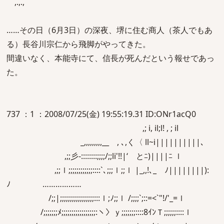
,.,.,
……その日（6月3日）の深夜、堺に住む商人（茶人でもあ
る）長谷川宗仁から飛脚がやってきた。
間違いなく、本能寺にて、信長が死んだという報せであっ
た。
737 ：1 ：2008/07/25(金) 19:55:19.31 ID:ONr1acQ0
,; i, il;l! , ; il
_,,,,,,,,,__ , ､,く〈 ll~i||||||||||､
,;;彡-::::::::;;;;/;;li'!!|‘ とﾆ)||||ﾆ ｌ
,;;ｌ;;;;;;;;;;;;::::`､;;;ｌ;;ｌ |_,,!､_ ﾉ||||||||):
ﾉ ………………
/;;|;;;;;;;;;;;;;;;;;:::ｌ;ﾉ;;ｌ /;;;;`;::=<`"!/'_=ｌ
/;;;;;;;ﾒ;;;;;;;;;;;;;;;;;:ヽ〉ｙ;;;;;;;::::8ｲﾝＴ;;;;;;::::ｌ