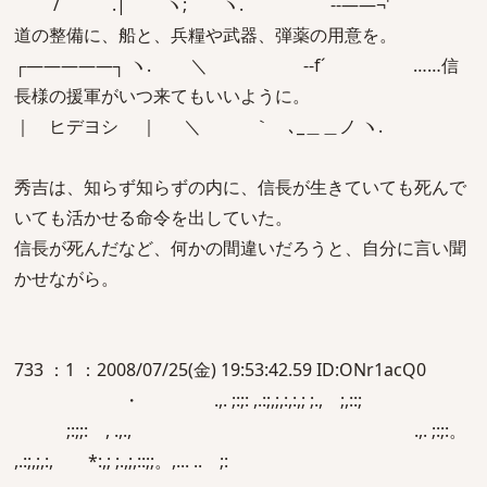
/ .| ヽ; ヽ. --――¬'
道の整備に、船と、兵糧や武器、弾薬の用意を。
┌―――――┐ ヽ. ＼ -‐f´ ……信
長様の援軍がいつ来てもいいように。
｜ ヒデヨシ ｜ ＼ ｀ ､_＿＿ノ ヽ.
秀吉は、知らず知らずの内に、信長が生きていても死んで
いても活かせる命令を出していた。
信長が死んだなど、何かの間違いだろうと、自分に言い聞
かせながら。
733 ：1 ：2008/07/25(金) 19:53:42.59 ID:ONr1acQ0
・ .,. ;:;: ,.:;,;,:,:,; ;., ;,::;
;:;;: , .,., .,. ;:;:。
,.:;,;,:, *:,; ;.,;,::;;。,... .. ;: