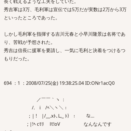
長く戦えるような工夫をしていた。
秀吉軍は3万、毛利軍は宣伝では5万だが実数は2万から3万
といったところであった。
しかし毛利軍を指揮する吉川元春と小早川隆景は名将であ
り、苦戦が予想された。
秀吉は信長に援軍を要請し、一気に毛利と決着をつけるつ
もりだった。
694 ：1 ：2008/07/25(金) 19:38:25.04 ID:ONr1acQ0
／￣￣｀ヽ ：
/. i /ﾍ＼ヽ＼：
；| ! |/__.xﾄ､L,_ ﾄ｝： な…
; |!ﾍ cﾓﾘ lﾓ!oV なんなんです