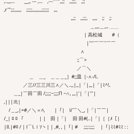
,..,,,... __,, -‐- ,... ,-‐‐''''",,;; ,,;;;, ,;;
,r'";;;,,,,,, ;;;;;,,,,,,,,;;;;;; ,,,
,,;; ,,;;;, ,,,, ;; ;;
＿,,,,＿,,､＿＿
| 高松城 #（
|''''￣￣`'￣￣
∧
:;⌒>
／⌒＼
＿ ＿_ ＿＿＿_］#;;皿［-∧-/l､
／三//三三川三∧／＼..,,|,,|「|,,,|「|ﾐ^!､
＿_|￣田￣田 /;;;;;~;;;;Π ~∩, ,,,|'|「|'''|
,|||:ll;|
/＿_,|=#／＼＝ﾊ,￣￣|「|￣l/￣＼_, |「|￣￣|
/_| ﾛ ﾛ 「￣￣￣ | | 田 |「| 田 田#(..|「|［［ﾒ［|
|ll.|#ﾛ / | l⌒l.ｌｿヽ| | ,#, , |「| # ;;;;:;;;; |「|ﾐﾐ#ﾐﾐ : :