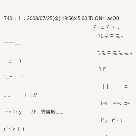
740 ：1 ：2008/07/25(金) 19:56:45.00 ID:ONr1acQ0
ヾ`‐-;;,ヾ ヽ,,,_
ヾ;;,,,:::::::;;;,,,
￣￣`―､
ゞ二”;;;;,,::::::;;;;;,,,,,,,,,,
＿:::: `i
`i i"
`‐-‐" `i i _
| | .::..
..::. i |//
i~ｿ ＝=､::::=
＝= `ir‐y ひ、秀吉殿……。
i"」. r' ･ ｿ
r"･`> it" i