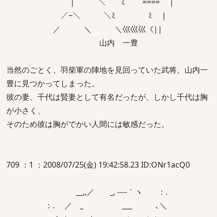
| ＼ ﾐ ==== |
／~＼ ＼ﾐ ﾐ |
／ ＼ ＼巛巛巛《||
山内 一豊
当然のごとく、羽柴軍の陣地を見回っていた武将、山内一
豊に見つかってしまった。
彼の妻、千代は賢妻として有名だったが、しかし千代は胸
が小さく、
そのため彼は胸がでかい人間には敏感だった。
709 ：1 ：2008/07/25(金) 19:42:58.23 ID:ONr1acQ0
__,,／ _, ----｀ヽ ：.
：. ／ _ ___ ､＼