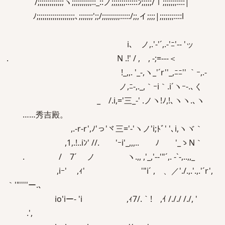
/;;;;;;;;;;;;;ヽ;;;;;;;;;;::_::ノ;;;;;;;::::::ﾝ;;;;;/ｌ;;;;;;;::::|
ﾉ;;;;;;;;;;;;;;;;;;;､;;;;;;;';;/;;;;;;;;;:::::/;;,イ;;;;|;;;;;;;::::l
i､ ノ,.'‐'´,.-'ﾆ'-‐ 'ッ
. N .!' / , , -;=‐‐‐＜
!_,,. '_‐,ヽ_'´r''_,ﾆﾆ'' ｀ｰ,.-
ノ,ﾆ-,._,｀ｰi｀.i´ヽｰ-.､く
_ /.i,='三_-' .ノヽ!ﾉ,!､ヽヽ.､ヽ
……秀吉殿。
,.-r‐r',ﾉ'っ'ヾ三='‐'ヽノ'i;ﾄﾞ' '､i,ヽヾ｀
,1,.!..iﾝ' //. 'ｰi'_,,,.. ﾉ '_ゝN｀
. / 7´ ノ ヽ.,, ,'_,'-‐'"´,. ‐`-,..,,_
,iｰ' ,ｨ' '"i´ ,ゝ、／'./.,.'.,.'´r',
｀'"''''ー.､
io'iー‐ 'i ,ｨ7/.｀! ,ｲ /././ /./, '
.',