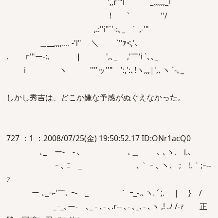
',,r'"l _,,,,,,_｢
! ` ''/
,.:''i"`'‐:､_ `ｰ,-'"
＿__,,,,.... -'i" ＼ `''ｧ<,'､
. r'"ー-:､ | ',､_ ,'￣'i `､､_
i ヽ ''''ッ''" ':,':､!ヽ,,,|',､ヽ `-､_
しかし秀吉は、どこか嫌な予感がぬぐえなかった。
727 ：1 ：2008/07/25(金) 19:50:52.17 ID:ONr1acQ0
､_ ー- - ､ ､＿ ､ ､ヽ. i.､
ｰ ､ ﾆ _￣ ､｀ ｰ ､ ヽ. ; !.｀;ｰ-‐
ｧ
ー ､_¬‐'￣､ ｰ- _ ｀ ｰ_-.､ヽ. ﾞ;. | } /
＿_ｰ_､ー- ､_ - ､- ､.r‐- ､- ､_､- ､ヽ ,! .ﾉ /-ｧ 正