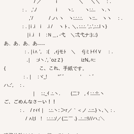
/ ／ i ＼ ＼＼ ：.
：. ,'./ i ヽ:. ヽ:.:.. ヽ.ヽ
,'/ / .ハ ヽ ヽ:.:.:.:. ヽ::.. ヽヽ ：.
：. |i .i i .i / ヽ ﾄ ､ ＼､:.:.:. ',:.',:.:.lヽ}
|i .i l :Ｎ＿, -弋 ＼弌弋ナ:}:.:}
あ、あ、あ、あ……
：. |i∧ ', :{ ,ｨjモﾄ ＼ ｲjミﾄｲｲＶ ：.
.| :ﾒヽ.', `ozＺ} izN｡ﾊ::
{ こ、これ、手紙です。
：. | :ヾ_! ゝ "ﾞﾞ ' ｀ﾞ
ハ.:', ：.
| :.:_ｲ .:.ヽ. (二ﾌ , ｲ :.:.:!:.ヽ
ご、ごめんなさーい！！
：. / rｨｲ | :.:.ヽ: ＞r／｀＜ノ .:.::.}ヽ､＼：.
/ ∧l;l ! :.:.:.:/／{二￣ .} ..:..::ﾘ//ハ.:＼