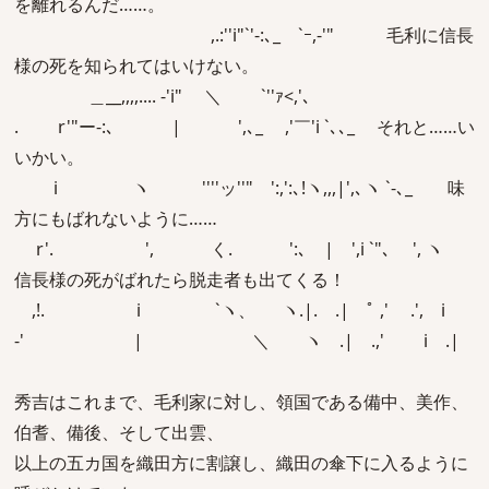
を離れるんだ……。
,.:''i"`'‐:､_ `ｰ,-'" 毛利に信長
様の死を知られてはいけない。
＿__,,,,.... -'i" ＼ `''ｧ<,'､
. r'"ー-:､ | ',､_ ,'￣'i `､､_ それと……い
いかい。
i ヽ ''''ッ''" ':,':､!ヽ,,,|',､ヽ `-､_ 味
方にもばれないように……
r'. ', く. ':､ | ',i `"､ ', ヽ
信長様の死がばれたら脱走者も出てくる！
,!. i `ヽ、 ヽ.|. .| ﾟ ,' .', i
-' | ＼ ヽ .| .,' i .|
秀吉はこれまで、毛利家に対し、領国である備中、美作、
伯耆、備後、そして出雲、
以上の五カ国を織田方に割譲し、織田の傘下に入るように