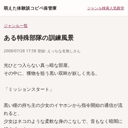
萌えた体験談コピペ保管庫
ジャンル
検索
人気
殿堂
ジャンル一覧
ある特殊部隊の訓練風景
2008/07/28 17:58 登録: えっちな名無しさん
光ひとつ入らない真っ暗な部屋。
その中に、獲物を狙う黒い双眸が妖しく光る。
「ミッションスタート」
黒い瞳の持ち主の少女のイヤホンから指令開始の通信が流
れると、
少女はネコのような柔軟な身のこなしで、音もなく暗闇に