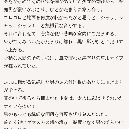
身をかがめてその状況を確かめていた少女の背後から、突
如男が覆いかぶさり、ひとかたまりに絡み合う。
ゴロゴロと地面を何度か転がったかと思うと、シャッ、シ
ャッ、シャッ！ と無機質な音がする。
それに合わせて、悲痛な低い悲鳴が室内にこだまする。
やがてくみついたかたまりは離れ、黒い影がひとつだけ立
ち上がる。
小柄な人影のその手には、血で濡れた黒塗りの軍用ナイフ
が握られていた。
足元に転がる気絶した男の足の付け根のあたりに血だまり
ができる。
闇の中で後ろから捕まれた少女は、太股に忍ばせておいた
ナイフを抜いて、
男のもっとも繊細な箇所を何度も切り刻んだのだ。
冷たく鋭いダマスカス鋼の塊が、幾度となく男の柔らかい