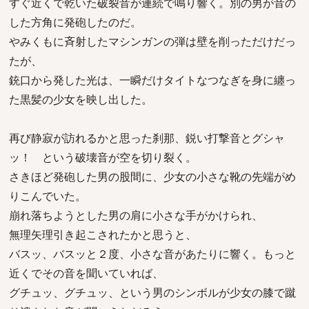
すぐ近くで乾いた破裂音が連続で鳴り響く。別の男が音の
した方角に発砲したのだ。
やみくもに斉射したマシンガンの弾は壁を削っただけだっ
たが、
銃口から発した光は、一瞬だけタイトなつなぎを身に纏っ
た黒髪の少女を映し出した。
再び静寂が訪れるかと思った刹那、鋭い打撃音とグシャ
ッ！ という破壊音が空を切り裂く。
さきほど発砲した男の股間に、少女の小さな靴の先端がめ
りこんでいた。
崩れ落ちようとした男の肩に小さな手がかけられ、
無理矢理引き起こされたかと思うと、
バスッ、バスッと２度、小さな音があたりに響く。もっと
近くでその音を聞いていれば、
グチュッ、グチュッ、という男のシンボルが少女の膝で蹴