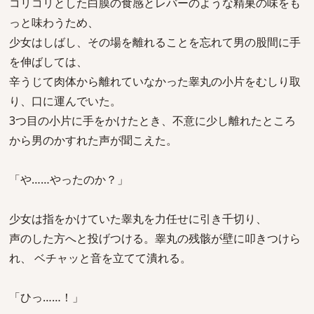
コリコリとした白膜の食感とレバーのような精巣の味をも
っと味わうため、
少女はしばし、その場を離れることを忘れて男の股間に手
を伸ばしては、
辛うじて肉体から離れていなかった睾丸の小片をむしり取
り、口に運んでいた。
3つ目の小片に手をかけたとき、不意に少し離れたところ
から男のかすれた声が聞こえた。
「や……やったのか？」
少女は指をかけていた睾丸を力任せに引き千切り、
声のした方へと投げつける。睾丸の残骸が壁に叩きつけら
れ、 ベチャッと音を立てて潰れる。
「ひっ……！」