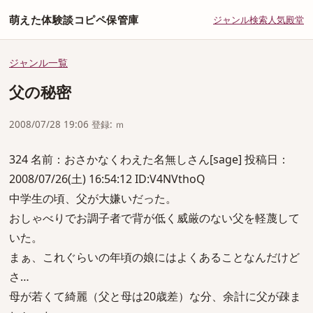
萌えた体験談コピペ保管庫
ジャンル
検索
人気
殿堂
ジャンル一覧
父の秘密
2008/07/28 19:06 登録: ｍ
324 名前：おさかなくわえた名無しさん[sage] 投稿日：
2008/07/26(土) 16:54:12 ID:V4NVthoQ
中学生の頃、父が大嫌いだった。
おしゃべりでお調子者で背が低く威厳のない父を軽蔑して
いた。
まぁ、これぐらいの年頃の娘にはよくあることなんだけど
さ…
母が若くて綺麗（父と母は20歳差）な分、余計に父が疎ま