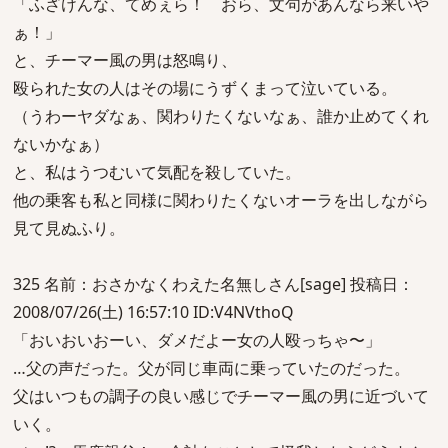
「ふざけんな、てめぇら！ おら、文句があんなら来いや
ぁ！」
と、チーマー風の男は怒鳴り、
殴られた女の人はその場にうずくまって泣いている。
（うわーヤダなぁ、関わりたくないなぁ、誰か止めてくれ
ないかなぁ）
と、私はうつむいて気配を殺していた。
他の乗客も私と同様に関わりたくないオーラを出しながら
見て見ぬふり。
325 名前：おさかなくわえた名無しさん[sage] 投稿日：
2008/07/26(土) 16:57:10 ID:V4NVthoQ
「おいおいおーい、ダメだよー女の人殴っちゃ〜」
…父の声だった。父が同じ車両に乗っていたのだった。
父はいつもの調子の良い感じでチーマー風の男に近づいて
いく。