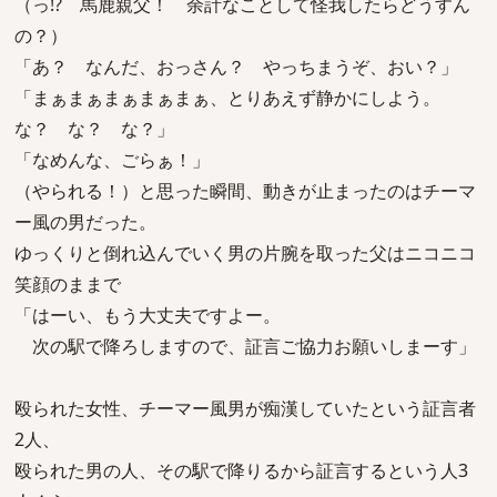
（っ!? 馬鹿親父！ 余計なことして怪我したらどうすん
の？）
「あ？ なんだ、おっさん？ やっちまうぞ、おい？」
「まぁまぁまぁまぁまぁ、とりあえず静かにしよう。
な？ な？ な？」
「なめんな、ごらぁ！」
（やられる！）と思った瞬間、動きが止まったのはチーマ
ー風の男だった。
ゆっくりと倒れ込んでいく男の片腕を取った父はニコニコ
笑顔のままで
「はーい、もう大丈夫ですよー。
次の駅で降ろしますので、証言ご協力お願いしまーす」
殴られた女性、チーマー風男が痴漢していたという証言者
2人、
殴られた男の人、その駅で降りるから証言するという人3