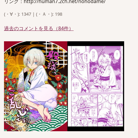
リンク：http://human7.2ch.net/nohodame/
(・∀・): 1347 | (・Ａ・): 198
過去のコメントを見る（84件）