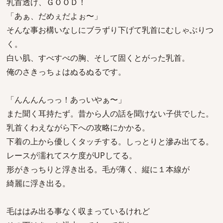
乳首透け、ＧＯＯＤ！
「あぁ、だめぇだよぉ〜」
そんな事お構いなしにブラずり下げて乳首にむしゃぶりつ
く。
白い肌、すべすべの胸、そして固くとがった乳首。
俺のさきっちょはぬるぬるです。
「んんんんっっ！あっいやぁ〜」
また聞く耳持たず。昔から人の話を聞けない子供でした。
乳首くわえながら下への攻略にかかる。
下着の上から優しくタッチする。しっとりと滲み出てる。
レースが濡れてスケ度がUPしてる。
形がきっちりと浮き出る。毛が薄く、縦に１本線が
綺麗に浮き出る。
毛ははみ出る事なく収まっているけれど