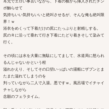
耳元でエロい事言いながら、下着の横から挿入されたチン
ポ触らせて
気持ちいい気持ちいいと絶叫させるが、そんな俺も絶叫限
界！ｗ
浴衣をめくって下着だけの尻にたっぷりと射精しする。
尻のＲに沿って垂れて行き下着にたどり着きそして染みて
行く。
その頃には水を大量に無駄にしてまして、水道局に怒られ
るんじゃないかという程
溢れかえり、そしてその口切いっぱいの湯船にザブンとま
たまた溢れてしまうのを
判っていながら二人で入湯。悪ですｗ。風呂場でイチャイ
チャしながら
念願のフェラタイム。