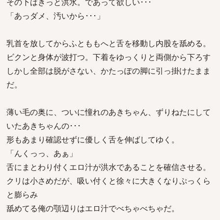
その下はきっと洪水。であって欲しい･･･
「あっダメ、汚いから･･･」
乳首を放してからふとももへと舌を移動し内股を舐める。
ビクンと身体が波打つ。下着をゆっくりと両側から下ろす
しかし全部は脱がさない、かたっぽの脚に引っ掛けたまま
だ。
薄い毛の奥に、ついに憧れのあきちゃん、ずりねたにして
いたあきちゃんの･･･
形もあまり確認せずに優しく舌を伸ばしてゆく。
「んくっっ、あぁ」
舌にまとわり付くエロ汁が洪水であることを確信させる。
クリは小さめだが、吸い付くと徐々に大きくなりぷっくら
と膨らみ
舐めてる俺の顎辺りはエロ汁でべちゃべちゃだ。