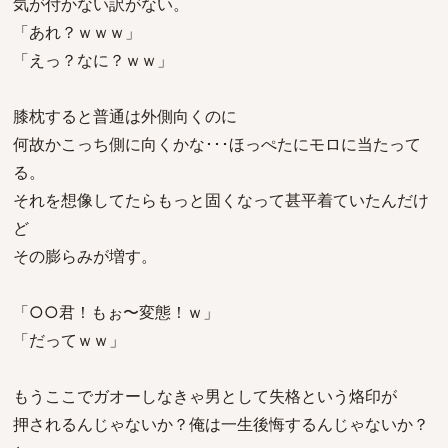
気が付かない訳がない。
「あれ？ｗｗｗ」
「えっ？なに？ｗｗ」
膝枕すると普通は外側向くのに
何故かこっち側に向くかな･･･ほっぺたにモロに当たって
る。
それを想像してたらもっと固くなって甚平着ていたんだけ
ど
その膨らみが増す。
「○○君！もぉ〜変態！ｗ」
「だってｗｗ」
もうここでガオーしなきゃ男として失格という烙印が
押されるんじゃないか？俺は一生後悔するんじゃないか？