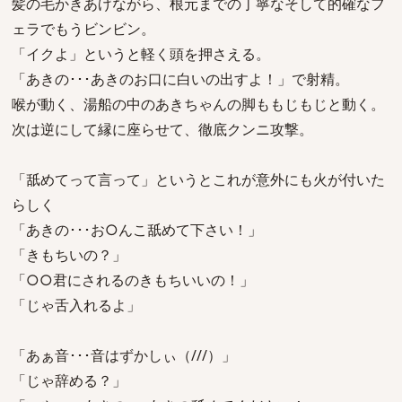
髪の毛かきあげながら、根元までの丁寧なそして的確なフ
ェラでもうビンビン。
「イクよ」というと軽く頭を押さえる。
「あきの･･･あきのお口に白いの出すよ！」で射精。
喉が動く、湯船の中のあきちゃんの脚ももじもじと動く。
次は逆にして縁に座らせて、徹底クンニ攻撃。
「舐めてって言って」というとこれが意外にも火が付いた
らしく
「あきの･･･お○んこ舐めて下さい！」
「きもちいの？」
「○○君にされるのきもちいいの！」
「じゃ舌入れるよ」
「あぁ音･･･音はずかしぃ（///）」
「じゃ辞める？」