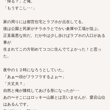
「帰る？」と俺。
「もうすこし･･･」
家の周りには都営住宅とラブホが点在してる。
後は公園と民家がチラホラとでかい倉庫や工場が並ぶ。
正直最悪な街だ。だが今は少し歩けばラブホの入口がある
事が
生まれてこの方初めてココに住んでてよかった！と思っ
た。
夜中の１２時になろうとしていた。
「あぁ〜頭がフラフラするよぉ〜」
「大丈夫？」
自然と俺が膝枕してあげる形になったが･･･
あの〜そこにはロッキー山脈とは言いませんが、愛宕山位
はあるんです。