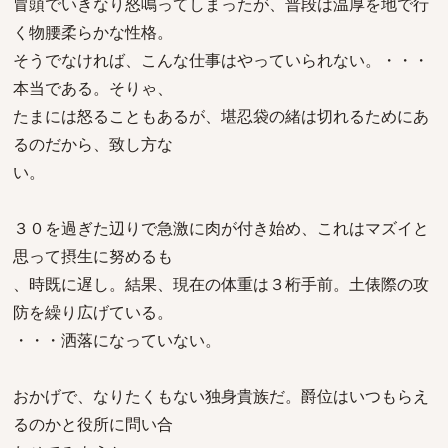
冒頭でいきなり怒鳴ってしまったが、普段は温厚を地で行
く物腰柔らかな性格。
そうでなければ、こんな仕事はやっていられない。・・・
本当である。そりゃ、
たまには怒ることもあるが、堪忍袋の緒は切れるためにあ
るのだから、致し方な
い。
３０を過ぎた辺りで急激に肉が付き始め、これはマズイと
思って摂生に努めるも
、時既に遅し。結果、現在の体重は３桁手前。土俵際の攻
防を繰り広げている。
・・・洒落になっていない。
おかげで、なりたくもない独身貴族だ。爵位はいつもらえ
るのかと役所に問い合