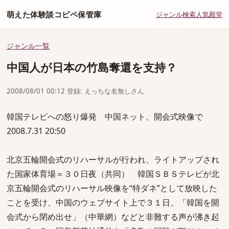
萌えた体験談コピペ保管庫
ジャンル
検索
人気
殿堂
ジャンル一覧
中国人が日本の竹島奪還を支持？
2008/08/01 00:12 登録: えっちな名無しさん
韓国テレビへの怒り爆発 中国ネット、開会式映像で
2008.7.31 20:50
北京五輪開会式のリハーサルが行われ、ライトアップされ
た国家体育場＝３０日夜（共同） 韓国ＳＢＳテレビが北
京五輪開会式のリハーサル映像を“特ダネ”として放映した
ことを受け、中国のウェブサイト上で３１日、「韓国を開
会式から閉め出せ」（中華網）などと非難する声が沸き起