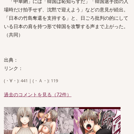
「中華網」には「韓国は恥知らずだ」「韓国選手団の入
場時だけ拍手せず、沈黙で迎えよう」などの意見が続出。
「日本の竹島奪還を支持する」と、日ごろ批判の的にして
いる日本の肩を持つ形で韓国を攻撃する声まで上がった。
（共同）
出典：
リンク：
(・∀・): 441 | (・Ａ・): 119
過去のコメントを見る（72件）