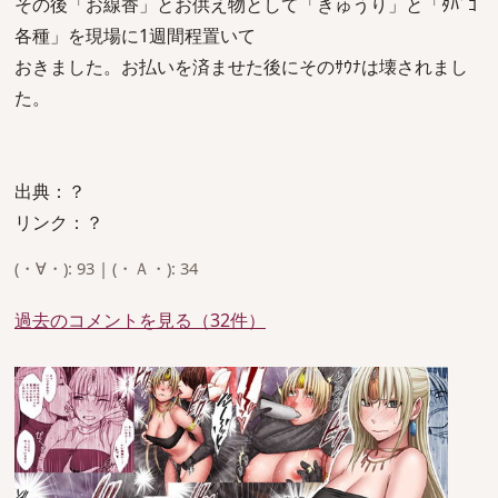
その後「お線香」とお供え物として「きゅうり」と「ﾀﾊﾞｺ
各種」を現場に1週間程置いて
おきました。お払いを済ませた後にそのｻｳﾅは壊されまし
た。
出典：？
リンク：？
(・∀・): 93 | (・Ａ・): 34
過去のコメントを見る（32件）