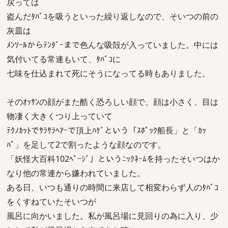
戻っては
盗んだﾀﾊﾞｺを吸うといった繰り返しなので、そいつの前の
灰皿は
ﾒﾝｿｰﾙからﾃﾝﾀﾞｰまで色んな吸殻が入っていました。中には
気付いてる常連もいて、ﾀﾊﾞｺに
七味を仕込まれて死にそうになってる時もありました。
そのｵｯｻﾝの顔がまた酷く恐ろしい顔で、顔は小さく、目は
物凄く大きくつり上っていて
ﾃｸﾉｶｯﾄでｻﾗｻﾗﾍｱｰで頂上ﾊｹﾞという「ｽﾎﾟｯｸ船長」と「ｶｯ
ﾊﾟ」を足して2で割ったような顔なのです。
「妖怪大百科102ﾍﾟｰｼﾞ」というﾆｯｸﾈｰﾑを持ったそいつはか
なり他の常連から嫌われていました。
ある日、いつも通りの時間に来店して相変わらず人のﾀﾊﾞｺ
をくすねていたそいつが
風呂に向かいました。私が風呂場に見回りの為に入り、少