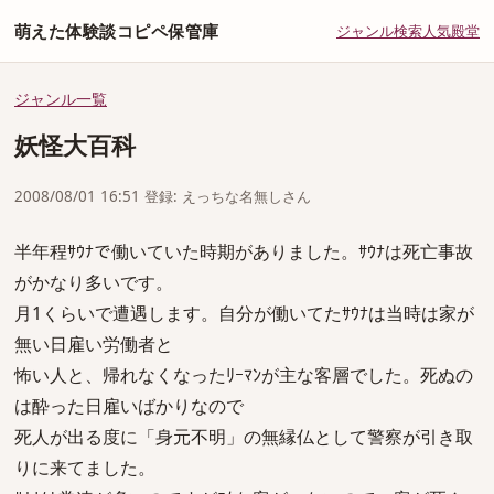
萌えた体験談コピペ保管庫
ジャンル
検索
人気
殿堂
ジャンル一覧
妖怪大百科
2008/08/01 16:51 登録: えっちな名無しさん
半年程ｻｳﾅで働いていた時期がありました。ｻｳﾅは死亡事故
がかなり多いです。
月1くらいで遭遇します。自分が働いてたｻｳﾅは当時は家が
無い日雇い労働者と
怖い人と、帰れなくなったﾘｰﾏﾝが主な客層でした。死ぬの
は酔った日雇いばかりなので
死人が出る度に「身元不明」の無縁仏として警察が引き取
りに来てました。