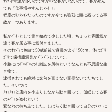
ｻｳﾅは常連が多いのですがﾛｸな客がいないので、客が死ん
でも「仕事増やすんじゃﾈｰﾖ」
程度のﾘｱｸｼｮﾝだったのですが今でも強烈に頭に残ってる事
故が一つあります。
私がﾊﾞｲﾄとして働き始めて少しした頃、ちょっと雰囲気が
違う客が居る事に気付きました。
そのｵﾔｼﾞは色白で50歳前後で身長およそ150cm、体はｶﾞﾘ
ｶﾞﾘで歯槽膿漏臭がﾌﾟﾝﾌﾟﾝしていて、
小脇にはﾎﾞﾛﾎﾞﾛのﾎﾓ雑誌を所持というなんとも不思議な生
き物で、
逮捕されても絶対に文句を言えない完璧ないでたちでし
た。そいつは
ﾁｮｺﾁｮｺと店内を小走りしながら動き回って、仮眠してる客
のﾀﾊﾞｺを盗むという
変なｸｾの持ち主でした。しばらく動き回って自分のｿﾌｧｰに