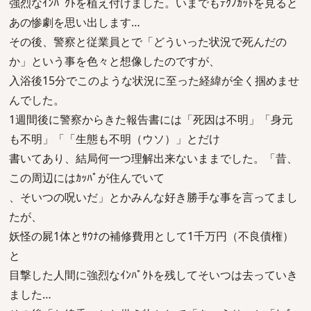
強烈なｲﾝﾊﾟｸﾄを植え付けました。いまでもﾃｸﾉｶｯﾄを見ると
あの惨劇を思い出します…
その後、警察と従業員とで「どういった状況で死んだの
か」という事を色々と想像したのですが、
入浴後15分でこのような状況に至った経緯が全く掴めませ
んでした。
1週間後に警察からきた報告書には「死因は不明」「身元
も不明」「「生態も不明（ウソ）」とだけ
書いてあり、結局何一つ理解出来ないままでした。「昔、
この周辺にはｶｯﾊﾟが住んでいて
、そいつの呪いだ」とかみんな好き勝手な事を言ってまし
たが、
妖怪の屍1体とｻｳﾅの補修費用として1千万円（不良債権）
と
目撃した人間に強烈なｲﾝﾊﾟｸﾄを残してそいつは去っていき
ました…