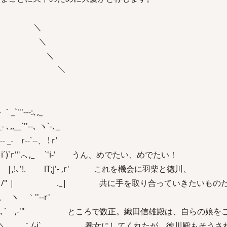
 ＼
＼ ＼
＼ ＼
⌒)､ ＼
--:､,_
-､ ヽ`‐､_
‐-、 ! r'
,_ `'i‐' うん、めでたい、めでたい！
j'‐ ,r' これを機会に羽柴と徳川、
 共に手を取り合っていきたいものだ
｀''‐-r'
 `‐:､` ,-'" ところで数正。織田信雄殿は、自らの娘を
 ｀/-i`,､_ 養女にしてくれたが、徳川殿もそうさ