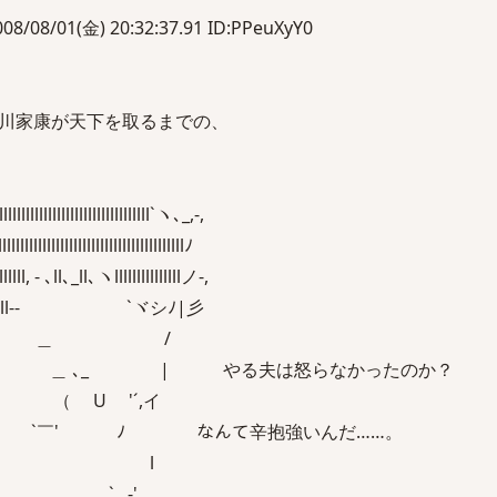
/08/01(金) 20:32:37.91 ID:PPeuXyY0
川家康が天下を取るまでの、
lllllllllllllllllllllllllll`ヽ､_,-,
lllllllllllllllllllllllllllllllllﾉ
- ､ll､_ll､ヽlllllllllllllllノ-,
llllll-- `ヾシﾉ|彡
|ll/´ ＿ /
 ＿ ､_ | やる夫は怒らなかったのか？
 （ U '´,イ
u `￣' ﾉ なんて辛抱強いんだ……。
/ | | u l
 `l l､ ` , -'