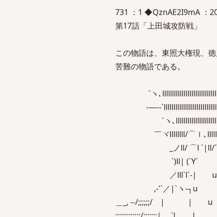
731 ：1 ◆QznAE2I9mA ：2008
第17話「上田城攻防戦」
この物語は、東照大権現、徳
苦難の物語である。
`ヽ､lllllllllllllllllllllllllllllllllll
-―--`llllllllllllllllllllllllllllllllllll
`ヽ､lllllllllllllllllllllllllll, 
￣ヾllllllll/⌒ｌ､l
_ノll/ ⌒l `
`)ll| (`Y´
／lll`l`-| u
,-'´／|`ヽ-┐
＿_, -‐/;;;;;;
;;;;;;;;;;;;;/;;;;;;;|