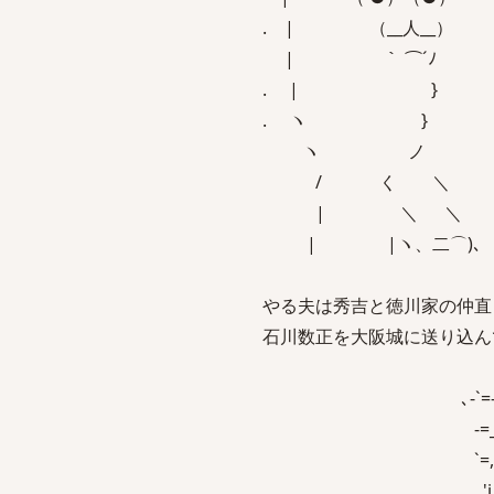
. | （__人__）
| ｀ ⌒´ﾉ
. | }
. ヽ }
ヽ ノ
/ く 
| ＼ 
| |ヽ、二
やる夫は秀吉と徳川家の仲直
石川数正を大阪城に送り込ん
､-`=- ｀_`'''‐
-=_- ､,,__`''‐
`=,‐- _- r‐-`
'i i´)`r'".-､