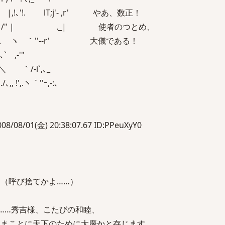
;j'‐ ,r' やあ、数正！
_| 使者のつとめ、
 ｀''‐-r' 大儀である！
 ,-'"
/-i`,､_
',.ヽ｀''ｰ,-:､
/08/01(金) 20:38:07.67 ID:PPeuXyY0
呼び捨てかよ……）
秀吉様、こたびの和睦、
天下のために大慶かと存じます。