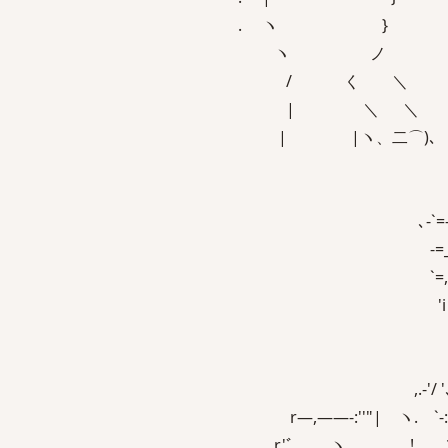
. ヽ }
ヽ ノ
/ く 
| ＼ 
| |ヽ、二
､-`=- ｀_`'''‐
-=_- ､,,__`''‐
`=,‐- _- r‐-`
'i i´)`r'".-､
|,!､'!. lT;
/" | ._|
,.-'/ '､ ヽ 
r―,――‐:''"| ヽ.
,r'ﾞ ヽ !_. ＼