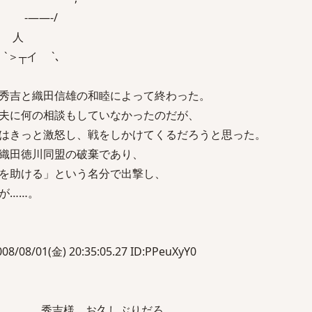
､ `ヽ､ -――-/
､ 人
＞┬イ `､
秀吉と織田信雄の和睦によって終わった。
夫に何の相談もしていなかったのだが、
はきっと激怒し、戦をしかけてくるだろうと思った。
織田徳川同盟の破棄であり、
を助ける」という名分で出撃し、
が……。
/08/01(金) 20:35:05.27 ID:PPeuXyY0
……秀吉様。お久しぶりだろ。