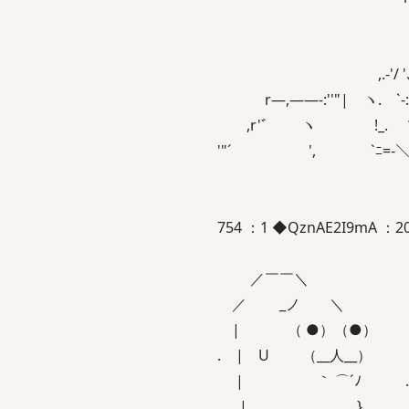
|,!､'!. lT
/" | .
,.-'/ '､ ヽ
r―,――‐:''"| ヽ. `‐:､`
,r'ﾞ ヽ !_. ＼ ｀
'"´ ', `ﾆ=-＼./､,, !
754 ：1 ◆QznAE2I9mA ：2008
／￣￣＼
／ _ノ ＼
| （ ●）（●） （
. | U （__人__）
| ｀ ⌒´ﾉ ……
. | } まことに