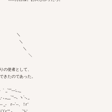
 ＼
＼ ＼
＼ ＼
⌒)､ ＼
りの使者として、
できたのであった。
--:､,_
-､ ヽ`‐､_
‐-、 ! r'
,_ `'i‐'