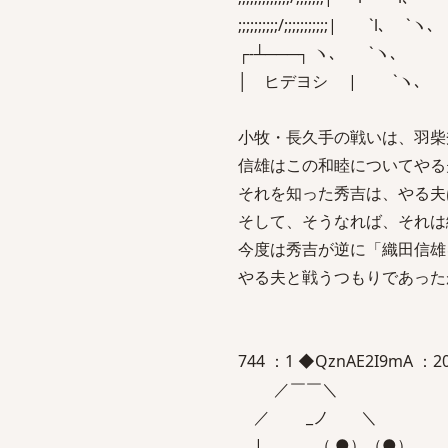
;;;;;;;;;;/;;;;;;;;;;;| `l
┌‐┴───┐ ヽ､ `ヽ
│ ヒデヨシ | `ヽ､ `
小牧・長久手の戦いは、羽柴
信雄はこの和睦についてやる
それを知った秀吉は、やる夫
そして、そうなれば、それは
今度は秀吉が逆に「織田信雄
やる夫と戦うつもりであった
744 ：1 ◆QznAE2I9mA ：2008
／￣￣＼
／ _ノ ＼
| （ ●）（●） 