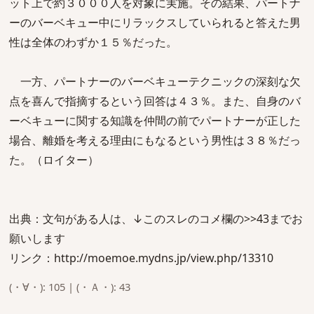
ット上で約３０００人を対象に実施。その結果、パートナ
ーのバーベキュー中にリラックスしていられると答えた男
性は全体のわずか１５％だった。
一方、パートナーのバーベキューテクニックの深刻な欠
点を喜んで指摘するという回答は４３％。また、自身のバ
ーベキューに関する知識を仲間の前でパートナーが正した
場合、離婚を考える理由にもなるという男性は３８％だっ
た。（ロイター）
出典：文句がある人は、↓このスレのコメ欄の>>43までお
願いします
リンク：http://moemoe.mydns.jp/view.php/13310
(・∀・): 105 | (・Ａ・): 43