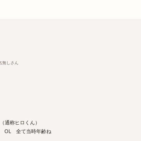
庫
ちな名無しさん
員（通称ヒロくん）
 OL 全て当時年齢ね