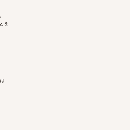
。
とを
度は