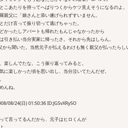
とこあたりを持ってへばりつくからケツ見えそうになるのよ。
羅親父に「娘さんと添い遂げられずすいません。
とだけ言って振り切って逃げちゃった。
どかったしアパートも帰れたもんじゃなかったから
は引き払い当分実家に帰ったさ。それから先はしらん。
親父から聞いた。当然元子が払えるわけも無く親父が払ったらし
、楽しんでたな。こう振り返ってみると。
気に楽しかった頃を思い出し、当分泣いてたんだぜ。
。
めんね。
8/24(日) 01:50:36 ID:JGSvXRy5O
って言ってるんだから、元子はヒロくんが
よ