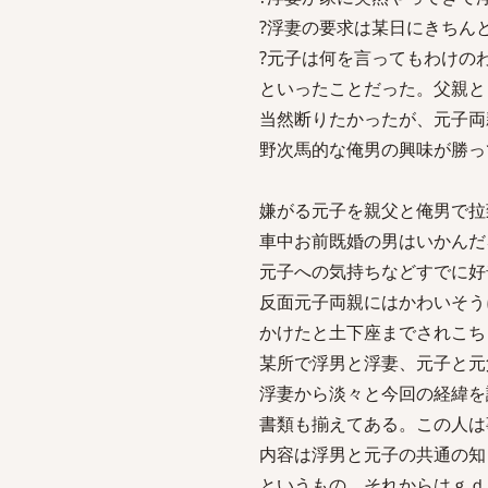
?浮妻の要求は某日にきちん
?元子は何を言ってもわけの
といったことだった。父親と
当然断りたかったが、元子両
野次馬的な俺男の興味が勝っ
嫌がる元子を親父と俺男で拉
車中お前既婚の男はいかんだ
元子への気持ちなどすでに好
反面元子両親にはかわいそう
かけたと土下座までされこち
某所で浮男と浮妻、元子と元
浮妻から淡々と今回の経緯を
書類も揃えてある。この人は
内容は浮男と元子の共通の知
というもの。それからはｇｄ