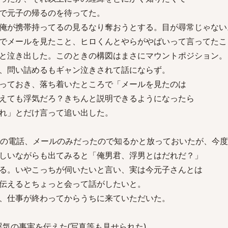
で元子の帰るのを待ってた。
俺が携帯持ってるの見るなり奪おうとする。目が尋常じゃない
でメールを見たこと、ヒロくんとやらがやばいって言ってたこ
と泣き出した。このときの構図はまさにマウントポジション。
、問い詰めるもギャン泣きされて話にならず。
っておき、落ち着いたところで「メールを見たのは
えても浮気だろ？きちんと説明できるようになったら
れ」とだけ言って追い出した。
明の電話、メールのみだったので知るかと放っておいたが、今
しいながらも出てみると「俺男君、浮男とはだれだ？」
る。いやこっちが伺いたいと言い、実は今元子さんとは
伝えるとちょっと会って話がしたいと。
、仕事が終わってからうちに来ていただいた。
浮気の事実を伝えた(写真等も見せられた)