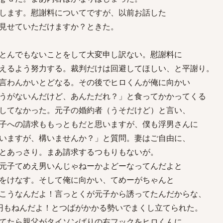
します。慰謝料についてですが、以前お話した
見せていただけますか？ときた。
とんでもないことをして大変申し訳ない。慰謝料に
えるよう努力する。裁判だけは回避してほしい、と平謝り。
言わんかいとどなる。その後でヒロくんが俺に向かい
うがないんだけど、あんただれ？」と食ってかかってくる
してなかった。元子の婚約者（うそだけど）と言い、
子への請求ももっともだと思いますが、僕も浮男さんに
いますが、構いませんか？」と質問。妻はご自由に、
とあっさり。まあ請求するつもりもないが。
元子てめえ男いんじゃねーかよどーなってんだよと
をけなす。そして俺に向かい、てめーがちゃんと
こうなんだよ！言っとくが元子から誘ってたんだからな、
円もねんだよ！とつばがかかる勢いでまくし立てられた。
てたら親父がタイソンばりの右フックをヒロくんに