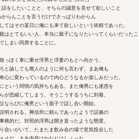
と話をしたいことと、そちらの誠意を見せて欲しいこと
わからんことを言うだけでさっぱりわからん
してはその某日に俺にも来て欲しいという依頼であった。
親はとてもいい人、本当に親子になりたいってくらいだったこ
てしまい同席することに。
致っぽく車に乗せ浮男と浮妻のもとへ向かう。
ろと諭しても廃人のように何も言わず。まあ俺も
奇心に変わっているので内心どうなるか楽しみだった。
にという同情の気持ちもある。また俺男にも迷惑を
らが恐縮してしまう。そうこうするうちに到着。
父ならびに俺男という面子で話し合い開始。
説明される。興信所に頼んであったようで証拠の
事務的だ。対照的浮男は開き直ったような態度。
り合いがいて、たまたま飲み会の場で意気投合した
ｇｄだ。まあ内容はかなりはしょった。