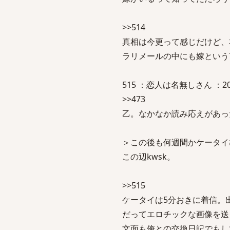
>>514
真相は今更って感じだけど、
ラリメールの中にも嫁という
515 ：恋人は名無しさん ：2008/08
>>473
乙。なかなか読み応えがあっ
＞この後も何週間かケータイ
この辺kwsk。
>>515
ケータイは5分おきに着信。
だってエロチックな画像を送
文面も俺との交換日記でもし