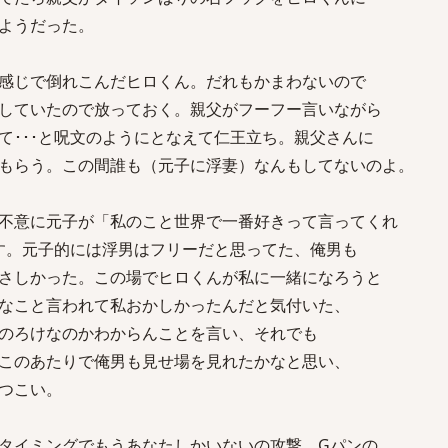
ようだった。
感じで倒れこんだヒロくん。だれもかまわないので
していたので放っておく。親父がフーフー言いながら
て･･･と呪文のようにとなえて仁王立ち。親父さんに
もらう。この間誰も（元子に浮妻）なんもしてないのよ。
不意に元子が「私のこと世界で一番好きって言ってくれ
だす。元子的には浮男はフリーだと思ってた、俺男も
さしかった。この場でヒロくんが私に一緒になろうと
なこと言われて私おかしかったんだと気付いた、
のろけなのかわからんことを言い、それでも
このあたりで俺男も見せ場を見れたかなと思い、
つこい。
タイミングでもうあなたしかいないの攻撃。Gパンの