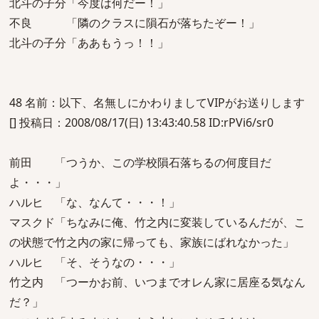
北斗の子分「今度は何だー！」
不良 「隣のクラスに隕石が落ちたぞー！」
北斗の子分「ああもうっ！！」
48 名前：以下、名無しにかわりましてVIPがお送りします
[] 投稿日：2008/08/17(日) 13:43:40.58 ID:rPVi6/sr0
前田 「つうか、この学校隕石落ちるの何度目だ
よ・・・」
ハルヒ 「な、なんて・・・！」
マスクド「ちなみに俺、竹之内に変装しているんだが、こ
の状態で竹之内の家に帰っても、家族にばれなかった」
ハルヒ 「そ、そうなの・・・」
竹之内 「つーかお前、いつまでオレん家に居座る気なん
だ？」