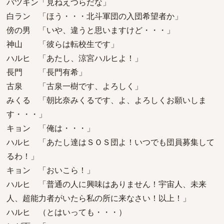
パツキン「見ねえつらだな」
白ラン 「ほう・・・北斗軍団の入団希望者か」
傍の男 「いや、違うと思いますけど・・・」
神山 「彼らは転校生です」
ハルヒ 「あたし、涼宮ハルヒよ！」
長門 「長門有希」
古泉 「古泉一樹です、よろしく」
みくる 「朝比奈みくるです、よ、よろしくお願いしま
す・・・」
キョン 「俺は・・・」
ハルヒ 「あたし達はＳＯＳ団よ！いつでも団員募集して
るわ！」
キョン 「おいこら！」
ハルヒ 「普通の人に興味はありません！宇宙人、未来
人、超能力者がいたら私の所に来なさい！以上！」
ハルヒ （とはいっても・・・）