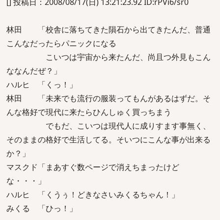
[] 投稿日：2008/08/17(日) 13:21:23.92 ID:rPVi6/sr0
林田 「校舎に落ちてきた隕石から出てきたんだ、普通
こんなだったらパニックになる
こいつは宇宙から来たんだ、尚且つ外見もこん
ななんだぜ？」
ハルヒ 「くっ！」
林田 「未来でも流行の服装ってもんがあるはずだ。そ
んな格好で現代に来たらひんしゅく買っちまう
でもだ、こいつは現代人に成りすます事無く、
そのままの格好で生活してる。そいつにこんな事が出来る
か？」
マスクド「まあすぐ数ページで消えちまったけど
な・・・」
ハルヒ 「くうぅ！どきなさいみくるちゃん！」
みくる 「ひっ！」