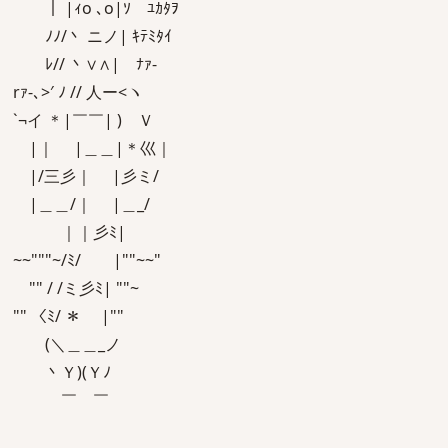
｜ |ｨo ､o|ｿ ﾕｶﾀｦ
ﾉﾉ/丶 ニノ| ｷﾃﾐﾀｲ
ﾚ// 丶∨∧| ﾅｧ-
rｧ-､>′ ﾉ // 人ー<ヽ
`¬イ ＊|￣￣| ) Ｖ
|｜ |＿＿|＊巛｜
|/三彡｜ |彡ミ/
|＿＿/｜ |＿_/
｜｜彡ﾐ|
~~"""~/ﾐ/ |""~~"
"" / /ミ彡ﾐ| ""~
"" 〈ﾐ/ ＊ |""
(＼＿＿_ノ
丶Ｙ)(Ｙﾉ
￣ ￣