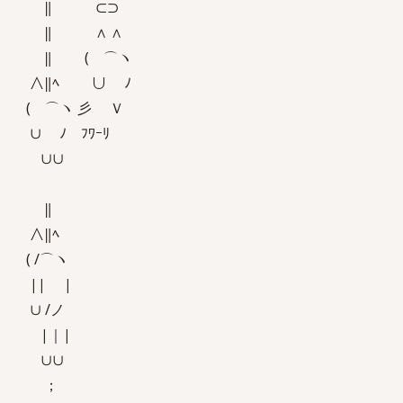
‖ ⊂⊃
‖ ∧ ∧
‖ ( ⌒ヽ
∧‖ﾍ ∪ ﾉ
( ⌒ヽ 彡 Ｖ
∪ ﾉ ﾌﾜｰﾘ
∪∪
‖
∧‖ﾍ
( /⌒ヽ
|| |
∪ /ノ
|｜|
∪∪
；