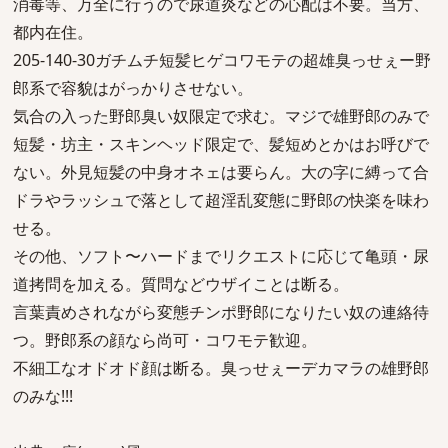
消毒等、万全に行うので尿道炎などの心配は不要。当方、
都内在住。
205-140-30ガチムチ短髪ヒゲコワモテの超雄臭っせぇー野
郎系で容貌はがっかりさせない。
気合の入った野郎臭い奴限定で求む。マジで雄野郎のみで
短髪・坊主・スキンヘッド限定で、髪短めとかはお呼びで
ない。外見短髪の中身オネェは要らん。大の字に縛って合
ドラやラッシュで落として超淫乱変態に野郎の快楽を味わ
せる。
その他、ソフト〜ハードまでリクエストに応じて亀頭・尿
道拷問を加える。質問などウザイことは断る。
言葉責めされながら変態チンポ野郎になりたい奴の連絡待
つ。野郎系の顔なら尚可・コワモテ歓迎。
不細工なオドオド顔は断る。臭っせぇーデカマラの雄野郎
のみな!!!