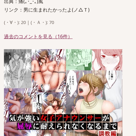
出典：痛(｡･_･｡)風
リンク：男に生まれたかったよ(ノ△Ｔ)
(・∀・): 20 | (・Ａ・): 70
過去のコメントを見る（16件）