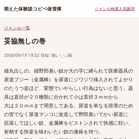
萌えた体験談コピペ保管庫
ジャンル
検索
人気
殿堂
ジャンル一覧
妥協無しの巻
2008/09/19 19:32 登録: 痛(｡･_･｡)風
雄丸出しの、雄野郎臭い奴が大の字に縛られて医療器具の
尿道ブジー（金属棒）を尿道にジワジワ挿入されてよがり
のたうつ姿ほど、変態でいやらしい行為はないと思う。器
具は直径が２０種類に分かれて小は直径３ｍｍから
大は２０ｍｍまで用意してある。尿道を単なる排泄のため
の管でなく尿道マンコに改造して野郎臭いでかい尿道に
拡張してほしい奴、金属棒をピストンされて快感に狂い、
射精する快楽を味わいたい奴の連絡を待つ。