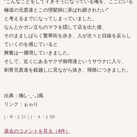
”こんなことをしてイきそうになっている俺を、ここにいる
極道の兄貴達とこの理髪師に弄ばれ廻されたい”
と考えるまでになってしまっていました。
なんとかガン立ちのマラを隠して店を出た後、
そのまましばらく繁華街を歩き、人が次々と目線を反らし
ていくのを感じていると
興奮は一層増していきました。
そして、近くにあるヤクザ御用達というサウナに入り、
刺青兄貴達を鏡越しに見ながら抜き、帰路につきました。
出典：痛(｡･_･｡)風
リンク：ぉゎり
(・∀・): 21 | (・Ａ・): 59
過去のコメントを見る（4件）