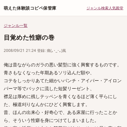
萌えた体験談コピペ保管庫
ジャンル
検索
人気
殿堂
ジャンル一覧
目覚めた性癖の巻
2008/09/21 21:24 登録: 痛(｡･_･｡)風
俺は昔ながらのガラの悪い髪型に強く興奮するものです。
青さもなくなった年期あるソリ込んだ額や、
コテをしっかりあてた細かいパンチ・アイパー・アイロン
パーマ等でバックに流した短髪リーゼント、
襟足は厚めに残しテッペンを青くなるほど薄く平らにし
た、極道刈りなんかにひどく興奮します。
昔、ほんの出来心・好奇心で、ある床屋に行ったことか
ら、そういう性癖を身につけてしまいました。