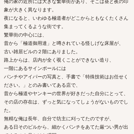
俺の家の近所には大きな繁華街があり、そこは昼と夜の印
象が大きく異なります。
夜になると、いわゆる極道者がどこからともなくたくさん
集まってくるような街です。
繁華街の中心には、
昔から「極道御用達」と噂されている怪しげな床屋が、
古い雑居ビルの２階にありました。
路上からは、店内が全く覗くことができない造り、
一階にあるサインポールには
パンチやアイパーの写真と、手書で「特殊技術はお任せく
ださい。」とのみ書いてある店で、
昔から極道やヤンキーの世界が好きだった自分にとって、
その店の存在は、ずっと気になってしょうがないものでし
た。
無精な俺は長年、自分で坊主に刈ってたのですが、
ある日そのビルから、細かくパンチをあてた厳つい男が出