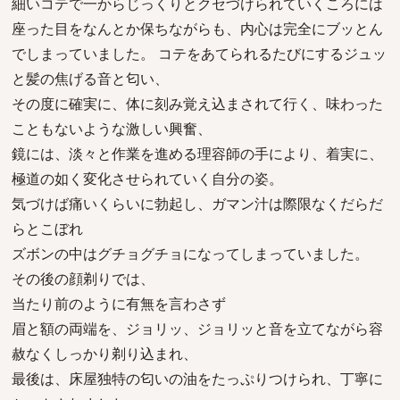
細いコテで一からじっくりとクセづけられていくころには
座った目をなんとか保ちながらも、内心は完全にブッとん
でしまっていました。 コテをあてられるたびにするジュッ
と髪の焦げる音と匂い、
その度に確実に、体に刻み覚え込まされて行く、味わった
こともないような激しい興奮、
鏡には、淡々と作業を進める理容師の手により、着実に、
極道の如く変化させられていく自分の姿。
気づけば痛いくらいに勃起し、ガマン汁は際限なくだらだ
らとこぼれ
ズボンの中はグチョグチョになってしまっていました。
その後の顔剃りでは、
当たり前のように有無を言わさず
眉と額の両端を、ジョリッ、ジョリッと音を立てながら容
赦なくしっかり剃り込まれ、
最後は、床屋独特の匂いの油をたっぷりつけられ、丁寧に