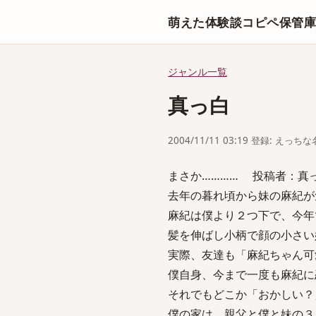
萌えた体験談コピペ保管
ジャンル一覧
真っ白
2004/11/11 03:19 登録: えっ
まさか………… 投稿者：真っ白
去年の暮れ頃から妹の麻紀が
麻紀は僕より２つ下で、今年
髪を伸ばし小柄で顔の小さい
実際、友達も「麻紀ちゃん可
僕自身、今まで一度も麻紀に
それでもどこか「おかしい？
僕の家は、親父と僕と妹の３