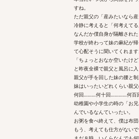
すね。
ただ親父の「産みたいなら産
冷静に考えると「何考えてる
なんだか僕自身が隔離された
学校が終わって妹の麻紀が帰
て心配そうに聞いてくれます
「ちょっとおなか空いたけど
と昨夜全裸で親父と風呂に入
親父が手を回した妹の腰と制
妹はいったいどれくらい親父
何回………何十回…………何百
幼稚園や小学生の時の「お兄
んでいるなんていったい。
お粥を食べ終えて、僕は布団
もう、考えても仕方がないで
まだ８時、いくらなんでも何