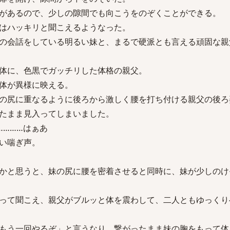
があるので、少しの隙間でも向こうをのぞくことができる。
はハッキリと聞こえるようなった。
の会話をしている明るい妹と、まるで硬派とも言える頑固な親
体に、色黒でガッチリした体格の親父。
体が異様に映える。
の尻に重なるように後ろから激しく腰を打ち付ける親父の後ろ
たまま見入ってしまいました。
…………はぁあ
い喘ぎ声。
かと思うと、妹の尻に腰を密着させると同時に、妹が少しのけ
って聞こえ、親父がブルッと体を震わして、二人ともゆっくり
もう一回やるぞ」と言うなり、繋がったまま妹の胸をもって体