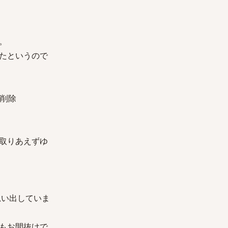
。
たというので
 削除
取りあえずゆ
思い出していま
もお間抜けで