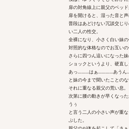
扉の対角線上に親父のベッド
扉を開けると、湿った音と声
普段はあどけない冗談交じり
い二人の性交。
全裸になり、小さく白い妹の
対照的な体格なのでお互いの
さらに四つん這いになった妹
ショックというより、硬直し
あっ………はぁ…………あうん
と妹の今まで聞いたことのな
それに重なる親父の荒い息。
次第に腰の動きが早くなった
うぅ
と言う二人の小さい声が重な
ぷした。
親父のが体を起こして「さぁ