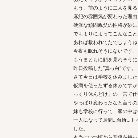
もう、前のように二人を見る
麻紀の雰囲気が変わった理由
硬派な頑固親父の性格が妙に
でもよりによってこんなこと
あれば救われてたでしょうね
今夜も眠れそうにないです。
もうまともに顔を見れそうにな
昨日投稿した”真っ白”です。
さて今日は学校を休みました
仮病を使ったずる休みですが
っくり休んどけ」の一言で仕
やっぱり変わったなと言うの
妹も学校に行って、家の中は
一人になって居間…台所…ト
した。
本当にいつ頃から関係を持っ