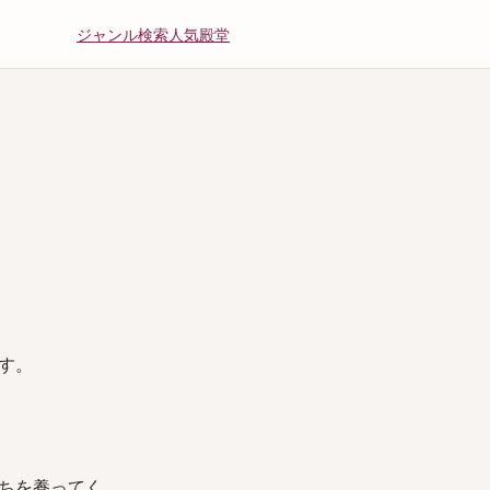
ジャンル
検索
人気
殿堂
す。
ちを養ってく