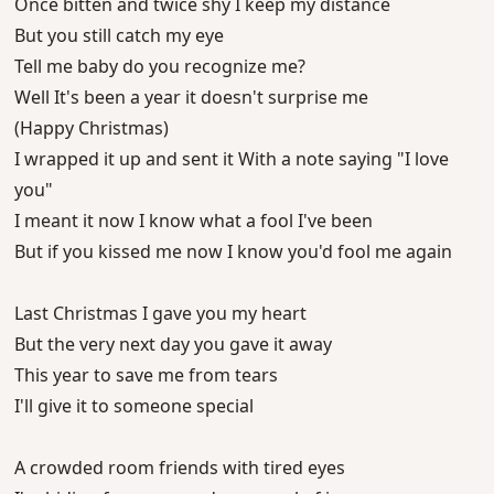
Once bitten and twice shy I keep my distance
But you still catch my eye
Tell me baby do you recognize me?
Well It's been a year it doesn't surprise me
(Happy Christmas)
I wrapped it up and sent it With a note saying "I love
you"
I meant it now I know what a fool I've been
But if you kissed me now I know you'd fool me again
Last Christmas I gave you my heart
But the very next day you gave it away
This year to save me from tears
I'll give it to someone special
A crowded room friends with tired eyes