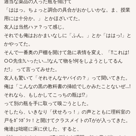
適当な薬品の入った瓶を傾けて
「ははっ。ちょっと調合の具合がおかしいかな。ま、授業
用には十分か。」 とかほざいてた。
友人は当然ハァ？って感じ。
それでも俺はおかまいなしに「ふん。」とか「ははっ!」と
かやってた。
そんで一番奥の戸棚を開けて急に表情を変え、「!!これは!
○○先生!いったい…!なんて物を!何をしようとしてるん
だ!」 って言ってみせた。
友人も驚いて「それそんなヤバイの？」って聞いてきた。
俺は「こんなの黒の教科書の挿絵でしかみたことないぜ…!
それなら、もしかしてこっちの瓶は!?」
って別の瓶を手に取って嗅ごうとした。
そしたら、いきなり「伏せろっ！」の声とともに理科室の
戸をｶﾞﾗｶﾞﾗｯ！と開けてクラスメイトのTがが入ってきた。
俺達は咄嗟に床に伏した、すると、