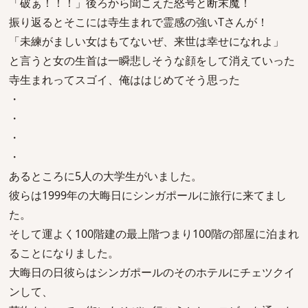
「破ぁ！！！」後ろから聞こえた怒号と断末魔！
振り返るとそこには寺生まれで霊感の強いTさんが！
「未練がましい女はもてないぜ、来世は幸せになれよ」
と言うと女の生首は一瞬悲しそうな顔をして消えていった
寺生まれってスゴイ、俺ははじめてそう思った
・
・
・
・
あるところに5人の大学生がいました。
彼らは1999年の大晦日にシンガポールに旅行に来てまし
た。
そして運よく100階建の最上階つまり100階の部屋に泊まれ
ることになりました。
大晦日の日彼らはシンガポールのそのホテルにチェツクイ
ンして、