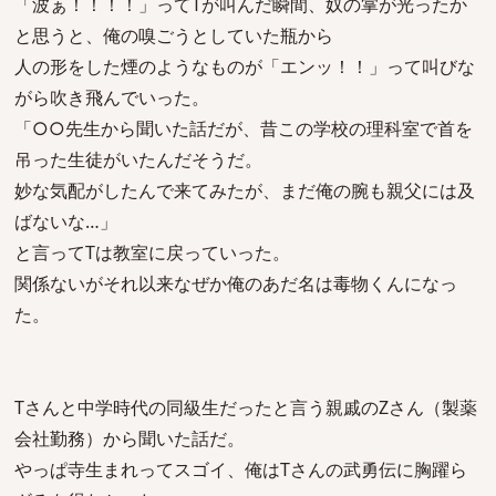
「波ぁ！！！！」ってTが叫んだ瞬間、奴の掌が光ったか
と思うと、俺の嗅ごうとしていた瓶から
人の形をした煙のようなものが「エンッ！！」って叫びな
がら吹き飛んでいった。
「○○先生から聞いた話だが、昔この学校の理科室で首を
吊った生徒がいたんだそうだ。
妙な気配がしたんで来てみたが、まだ俺の腕も親父には及
ばないな…」
と言ってTは教室に戻っていった。
関係ないがそれ以来なぜか俺のあだ名は毒物くんになっ
た。
Tさんと中学時代の同級生だったと言う親戚のZさん（製薬
会社勤務）から聞いた話だ。
やっぱ寺生まれってスゴイ、俺はTさんの武勇伝に胸躍ら