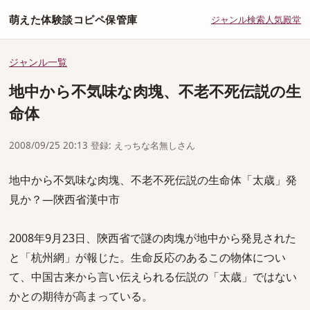
萌えた体験談コピペ保管庫
ジャンル
検索
人気
殿堂
ジャンル一覧
地中から不気味な肉塊、不老不死伝説の生
命体
2008/09/25 20:13 登録: えっちな名無しさん
地中から不気味な肉塊、不老不死伝説の生命体「太歳」発
見か？―陝西省漢中市
2008年9月23日、陝西省で謎の肉塊が地中から発見された
と「杭州網」が報じた。生命反応のあるこの物体につい
て、中国古来から言い伝えられる伝説の「太歳」ではない
かとの期待が高まっている。