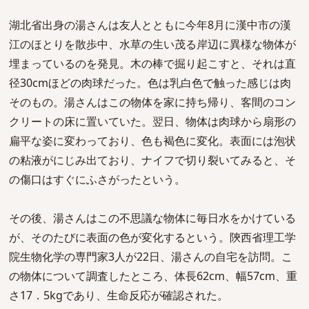
湖北省出身の湯さんは友人とともに今年8月に漢中市の漢
江のほとりを散歩中、水草の生い茂る岸辺に異様な物体が
埋まっているのを発見。木の棒で掘り起こすと、それは直
径30cmほどの肉球だった。色は乳白色で触った感じは肉
そのもの。湯さんはこの物体を家に持ち帰り、客間のコン
クリートの床に置いていた。翌日、物体は肉球から扇形の
扁平な姿に変わっており、色も褐色に変化。表面には泡状
の粘液がにじみ出ており、ナイフで切り裂いてみると、そ
の傷口はすぐにふさがったという。
その後、湯さんはこの不思議な物体に毎日水をかけている
が、そのたびに表面の色が変化するという。陝西省理工学
院生物化学の専門家3人が22日、湯さんの自宅を訪問。こ
の物体について調査したところ、体長62cm、幅57cm、重
さ17．5kgであり、生命反応が確認された。