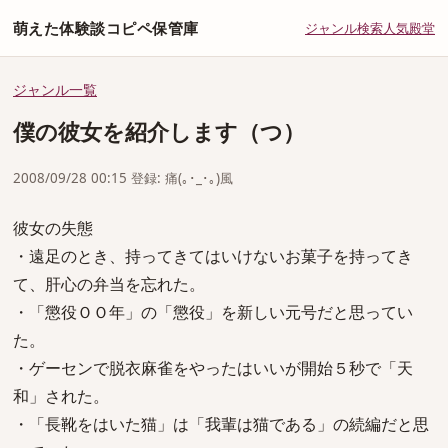
萌えた体験談コピペ保管庫
ジャンル
検索
人気
殿堂
ジャンル一覧
僕の彼女を紹介します（つ）
2008/09/28 00:15 登録: 痛(｡･_･｡)風
彼女の失態
・遠足のとき、持ってきてはいけないお菓子を持ってき
て、肝心の弁当を忘れた。
・「懲役ＯＯ年」の「懲役」を新しい元号だと思ってい
た。
・ゲーセンで脱衣麻雀をやったはいいが開始５秒で「天
和」された。
・「長靴をはいた猫」は「我輩は猫である」の続編だと思