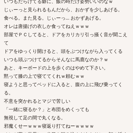
いつもだらけてる癖に、飯の時だけ姿勢いいのなｗ
じぃーっと見られるもんだから、おかずを少しあげる。
食べる。また見る。じぃーっ… おかずあげる。
オレは唐揚げの衣しか食ってねえｗｗｗ
部屋でＰＣしてると、ドアをカリカリ引っ掻く音が聞こえ
て
ドアをゆっくり開けると、頭をぶつけながら入ってくる
いつも頭ぶつけてるからそんなに馬鹿なのか？ｗ
あと、キーボードの上を歩くのはやめて下さい。
黙って膝の上で寝ててくれｗ頼むｗｗ
寝ようと思ってベッドに入ると、腹の上に飛び乗ってく
る。
不意を突かれるとマジで苦しい
「一緒に寝るか？」と布団をめくっても
無視して足の間で丸くなる。
邪魔くせーｗｗｗ寝返り打てねーｗｗｗｗ