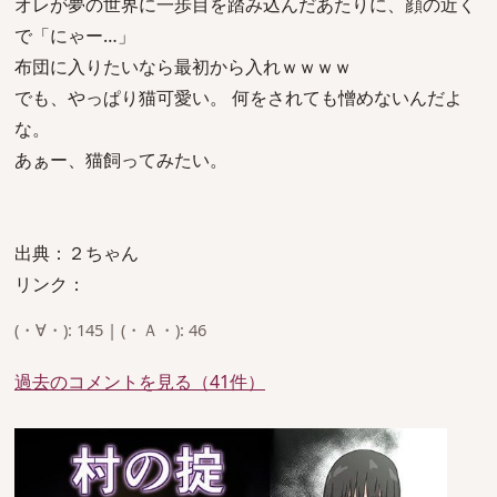
オレが夢の世界に一歩目を踏み込んだあたりに、顔の近く
で「にゃー…」
布団に入りたいなら最初から入れｗｗｗｗ
でも、やっぱり猫可愛い。 何をされても憎めないんだよ
な。
あぁー、猫飼ってみたい。
出典：２ちゃん
リンク：
(・∀・): 145 | (・Ａ・): 46
過去のコメントを見る（41件）