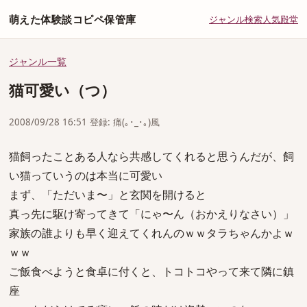
萌えた体験談コピペ保管庫
ジャンル
検索
人気
殿堂
ジャンル一覧
猫可愛い（つ）
2008/09/28 16:51 登録: 痛(｡･_･｡)風
猫飼ったことある人なら共感してくれると思うんだが、飼
い猫っていうのは本当に可愛い
まず、「ただいま〜」と玄関を開けると
真っ先に駆け寄ってきて「にゃ〜ん（おかえりなさい）」
家族の誰よりも早く迎えてくれんのｗｗタラちゃんかよｗ
ｗｗ
ご飯食べようと食卓に付くと、トコトコやって来て隣に鎮
座