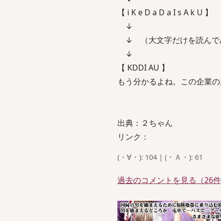
【 i K e D a D a I s A k U 】
↓
↓ （大文字だけを読んで
↓
【 KDDI AU 】
もう分かるよね。この企業の
出典：２ちゃん
リンク：
(・∀・): 104 | (・Ａ・): 61
過去のコメントを見る（26