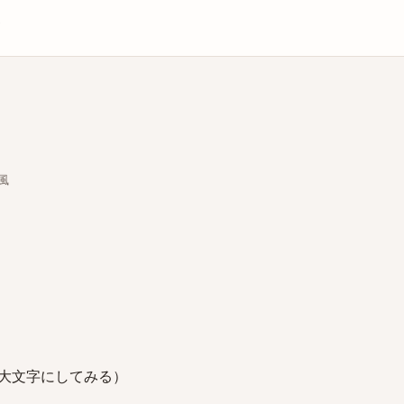
庫
)風
大文字にしてみる）