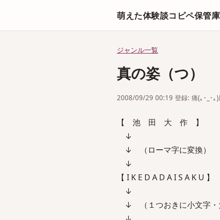
萌えた体験談コピペ保管
ジャンル一覧
真の姿（つ）
2008/09/29 00:19 登録: 痛(｡･_･｡
【 池 田 大 作 】
↓
↓ （ローマ字に変換）
↓
【 I K E D A D A I S A K U 】
↓
↓ （１つおきに小文字・
↓