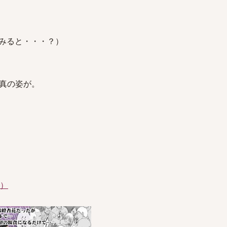
みると・・・？）
真の姿が。
件）