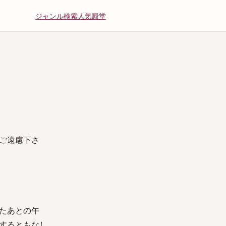
ジャンル
検索
人気
殿堂
ご遠慮下さ
たあとの午
するともなし