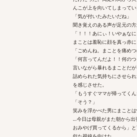
んこが上を向いてしまってい
「気が付いたみたいだね」
聞き覚えのある声が足元の方
「！！！あにぃ！いやぁなに
まことは羞恥に顔を真っ赤に
「ごめんね。まことを痛めつ
「何言ってんだよ！！何のつ
言いながら暴れるまことだが
詰められた気持ちにさせられ
を感じさせた。
「もうすぐママが帰ってくん
「そう？」
笑みを浮かべた男にまことは
…今日は母親がまた朝から出
おみやげ買ってくるから」と
似た視線を向けた。