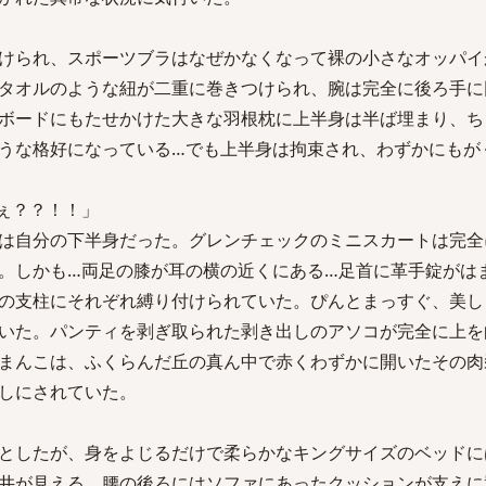
けられ、スポーツブラはなぜかなくなって裸の小さなオッパイ
タオルのような紐が二重に巻きつけられ、腕は完全に後ろ手に
ボードにもたせかけた大きな羽根枕に上半身は半ば埋まり、ち
うな格好になっている…でも上半身は拘束され、わずかにもが
ぇ？？！！」
は自分の下半身だった。グレンチェックのミニスカートは完全
。しかも…両足の膝が耳の横の近くにある…足首に革手錠がは
の支柱にそれぞれ縛り付けられていた。ぴんとまっすぐ、美し
いた。パンティを剥ぎ取られた剥き出しのアソコが完全に上を
まんこは、ふくらんだ丘の真ん中で赤くわずかに開いたその肉
しにされていた。
としたが、身をよじるだけで柔らかなキングサイズのベッドに
井が見える。腰の後ろにはソファにあったクッションが支えに