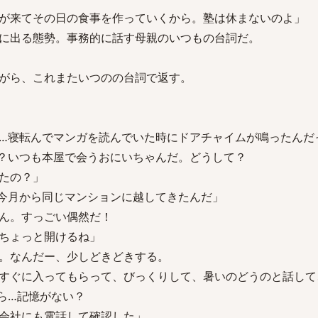
が来てその日の食事を作っていくから。塾は休まないのよ」
に出る態勢。事務的に話す母親のいつもの台詞だ。
がら、これまたいつのの台詞で返す。
…寝転んでマンガを読んでいた時にドアチャイムが鳴ったんだ
？いつも本屋で会うおにいちゃんだ。どうして？
たの？」
今月から同じマンションに越してきたんだ」
ん。すっごい偶然だ！
ちょっと開けるね」
。なんだー、少しどきどきする。
すぐに入ってもらって、びっくりして、暑いのどうのと話して
ら…記憶がない？
会社にも電話して確認した」