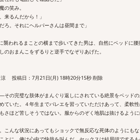
魔の笑み。
、来るんだから！」
だろ。それにヘルパーさんは昼間まで」
に襲われるまことの横まで歩いてきた男は、自然にベッドに腰
しのおまんこをずるりと逆手でなぞりあげた。
投稿日：7月21日(月) 18時20分15秒 削除
―その完璧な肢体がまんぐり返しにされている絶景をベッドの
めていた。４年生までバレエを習っていただけあって、柔軟性
もさほど苦しそうではない。服からのぞく地肌は抜けるように
。こんな状況にあってもショックで無反応な死体のようにもな
ことに、俺は心中で快哉を叫んだ。セックスは結局頭でするも