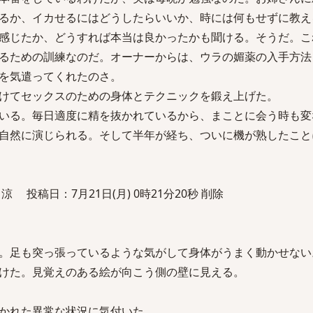
るか、イカせるにはどうしたらいいか、時には何もせずに教え
感じたか、どうすれば本当は良かったかも聞ける。そうだ。こ
るための訓練なのだ。オーナーからは、ウラの媚薬の入手方法
を気遣ってくれたのさ。
けてセックスのための身体とテクニックを鍛え上げた。
いる。毎日適度に精を抜かれているから、まことに会う時も変
自然に演じられる。そして半年が経ち、ついに機が熟したこと
投稿日：7月21日(月) 0時21分20秒 削除
。足も突っ張っているような気がして身体がうまく動かせない
けた。見覚えのある絵が向こう側の壁に見える。
かれた異常な状況に気付いた。