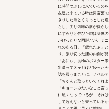
に時間つぶしに来ているのを
友達と来ている時は男言葉で
きりした眉とくりっとした瞳
らし、尖り気味の唇が愛らし
にすらりと伸びた脚は身体の
がぴったりな両脚だが、ミニ
れのある日、「疲れたぁ」と
り、張り切った腿の内側が見
「あにぃ、あゆのポスター来
出遭って３ヶ月ほど経った今
誌を買うまことに、ノベルテ
「ちゃんと取っといてくれよ
「キョーシみたいなこと言っ
に硬くなっているが、それは
して超えないと誓っているか
まことの親は早くに離婚し、