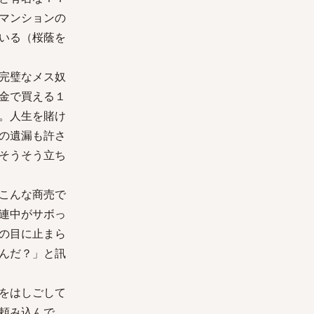
マンションの
いる（桜蔭を
完璧なメス奴
金で買える１
。人生を賭け
の遺漏も許さ
そうそう立ち
こんな商売で
連中がサボっ
の目に止まら
んだ？」と訊
をはしごして
頼み込んで、