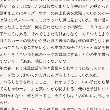
見かけるようになったのは彼女がまだ５年生の去年の秋だった
話すまことはキッズ・ウオーの井上真央を意識していたのか―
は似ていたの――ちょっとツッパリ風に見せていた。長い髪を
かったまことだが、俺を狂わせたのはその脚だ。１５０センチ
半分近くはある。それでもまだ肉付きはなく、カモシカもよう
目のスカートの後ろから見た膝の裏側の筋は何の遅滞もなく伸
いってこちらを見て笑いながら本屋の椅子にどさっと両足を投
えたとき「こいつを俺のセックス奴隷にする」と心の中で誓っ
てない？」「ああ、明日じゃないかな」
年の春、もう俺達は店で時々言葉を交わすようになっていた。
ィーを取っておいておまけにあげるようにしていたのだ。
」ぺろりと舌を出すまこと。「わかってるよ。いい子だから早
てんじゃねーよ！」と笑いながら睨まれる。俺の息子はレジの
気付かれない。何と言っても、今のうちは「店のいいお兄ちゃ
らだ。
母親と暮らしている。でも貧乏臭い家庭ではなく母親はちょっ