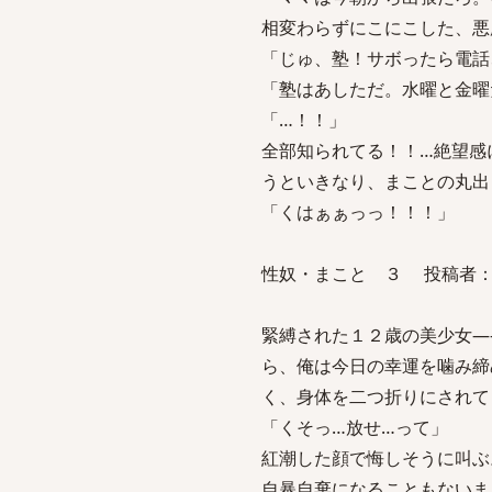
相変わらずにこにこした、悪
「じゅ、塾！サボったら電話
「塾はあしただ。水曜と金曜
「…！！」
全部知られてる！！…絶望感
うといきなり、まことの丸出
「くはぁぁっっ！！！」
性奴・まこと ３ 投稿者：涼 
緊縛された１２歳の美少女―
ら、俺は今日の幸運を噛み締
く、身体を二つ折りにされて
「くそっ…放せ…って」
紅潮した顔で悔しそうに叫ぶ
自暴自棄になることもないま