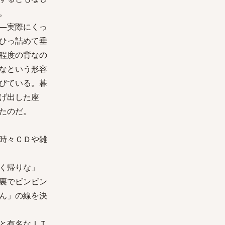
。
―実際にくっ
ひっ詰めて垂
程度の背なの
なという形容
びている。暮
げ出した座
たのだ。
時々ＣＤや雑
く帰りな」
裏でビンビン
ん」の線を決
と有名なＩＴ