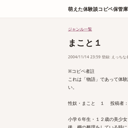
萌えた体験談コピペ保管
ジャンル一覧
まこと１
2004/11/14 23:59 登録: えっ
※コピペ者註
これは「物語」であって体験
い。
性奴・まこと １ 投稿者：涼 
小学６年生・１２歳の美少女
後、棚の整理をしている時に