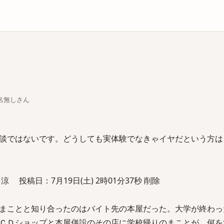
庫
ちな名無しさん
談ではないです。どうしても実体験でなきゃイヤだという方は
投稿日：7月19日(土) 2時01分37秒 削除
まことと知り合ったのはバイト先の本屋だった。大学が終わっ
ＣＤショップと本屋併設のその店に学校帰りのまことが、何を