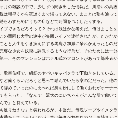
ヶ月の雑談の中で、少しずつ聞き出した情報だ。川沿いの高級
親は朝早くから夜遅くまで帰って来ない。まことは塾も通って
紛らわすためにうちの店などで時間をつぶしたりする。
イプできるだろうって？それは浅はかな考えだ。俺はまことを
この間同じ大学の連中が集団レイプで逮捕されたが、たかだか
ことと人生を引き換えにする馬鹿さ加減に呆れかえったものだ
完璧な少女を奴隷に調教するような行為だ。そのためには一分
第一、そのマンションはホテル式のフロントがあって部外者が
。歌舞伎町で、組筋のヤバいキャバクラで下働きをしている。
など俺くらいだろうと思って励んでいたら案の定だった。他の
て辞めていったのに比べれば身を粉にして働くおれがオーナー
てもらった。「なんで一流大のにいちゃんがこんな所で働いて
んで」と答えている。
も足りねえな」と笑われるが、本当だ。毎晩ソープやイメクラ
本番をしているわけだが、実は毎晩が勉強なのだ。お姉さんに