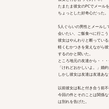
たまたま彼女のPCでメール
ちょっとした好奇心だった。
5人ぐらいの男性とメールし
会いたい、ご飯食べに行こう
彼女はやんわりと断っている
軽くむかつきを覚えながら彼
するのかと聞いた。
ところ地元の友達から・・・
「けれどおかしいよ。」婚約
しかし彼女は友達は友達あな
以前彼女は私と付き合う前不
今回の件とそのことは関係な
は別れを告げた。