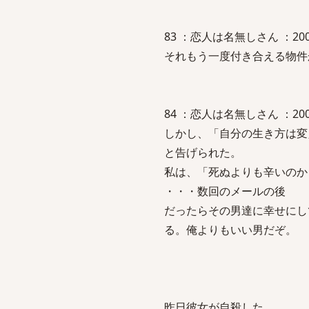
83 ：恋人は名無しさん ：2008/09
それもう一度付き合える物件
84 ：恋人は名無しさん ：2008/09
しかし、「自分の生き方は変
と告げられた。
私は、「死ぬよりも辛いのか
・・・数回のメールの後
だったらその男達に幸せにし
る。俺よりもいい男だぞ。
昨日彼女が自殺した。