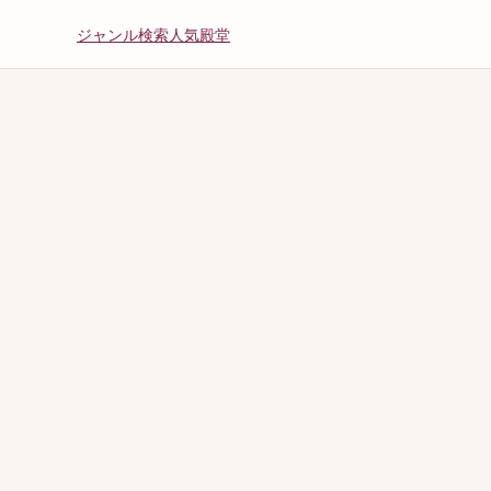
ジャンル
検索
人気
殿堂