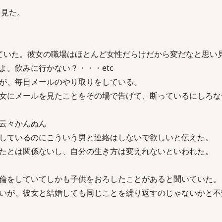
を見た。
ていた。彼女の職場はほとんど女性だらけだから変だなと思い
よ。飲みに行かない？・・・etc
が、毎日メールのやり取りをしている。
女にメールを見たことをその場で告げて、断っているにしろな
云々かんぬん
しているのにこういう男と連絡はしないで欲しいと伝えた。
たとは関係ないし、自分の生き方は変えれないといわれた。
倫をしていてしかも子供をおろしたことがあると聞いていた。
いが、彼女と結婚しても同じことを繰り返すのじゃないかと不