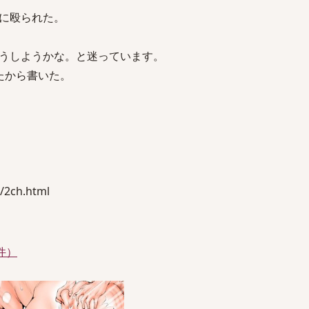
に殴られた。
うしようかな。と迷っています。
たから書いた。
2ch.html
件）