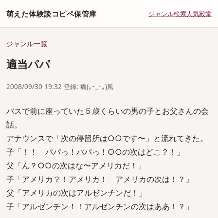
萌えた体験談コピペ保管庫
ジャンル
検索
人気
殿堂
ジャンル一覧
適当パパ
2008/09/30 19:32 登録: 痛(｡･_･｡)風
バスで前に座っていた５歳くらいの男の子とお父さんの会
話。
アナウンスで「次の停留所は○○です〜」と流れてきた。
子「！！ パパっ！パパっ！○○の次はどこ？！」
父「ん？○○の次はな〜アメリカだ！」
子「アメリカ？！アメリカ！ アメリカの次は！？」
父「アメリカの次はアルゼンチンだ！」
子「アルゼンチン！！アルゼンチンの次はああ！？」