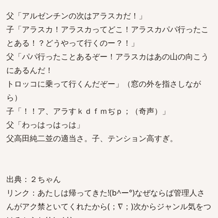
父「アルゼンチンの次はアラスカだ！」
子「アラスカ！アラスカってどこ！アラスカパパ行ったこ
とある！？どうやって行くのー？！」
父「パパ行ったことあるぞー！アラスカはあの山の向こう
にあるんだ！
トロッコに乗って行くんだぞー」（窓の外を指さしなが
ら）
子「！！ア、アラすｋｄｆｍぢｐ；（奇声）」
父「わっはっはっは」
父高田純二並の適当さ。子、テンション高すぎ。
出典：２ちゃん
リンク：あたしは帰ってきた!(b^ー°)なぜならば管理人さ
んがアク禁といてくれたから(；∇；)次からジャンル気をつ