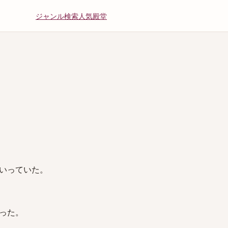
ジャンル
検索
人気
殿堂
いっていた。
った。