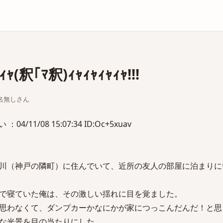
庫
ｬ(釈｢ﾏ釈)ｨｬｨｬｨｬｨｬ!!!
ちな名無しさん
/11/08 15:07:34 ID:Oc+5xuav
川（神戸の隣町）に住んでいて、近所の友人の部屋に泊まりに
で寝ていた俺は、その激しい揺れに目を覚ました。
思わなくて、ダンプカーかなにかが家につっこんだんだ！と思
な光景を目の当たりにした。