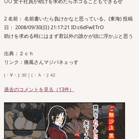
∪∪ 女子社員が助けを求めたらボコることもできるぜ
2 名前： 名前書いたら負けかなと思っている。(東海) 投稿
日： 2008/09/30(日) 21:17:21 ID:c6dFwETrO
助けを求める時にはまず君以外の誰かが頭に浮かぶと思う
出典：２ｃｈ
リンク：痛風さんマジパネェっす
(・∀・): 30 | (・Ａ・): 42
過去のコメントを見る（13件）