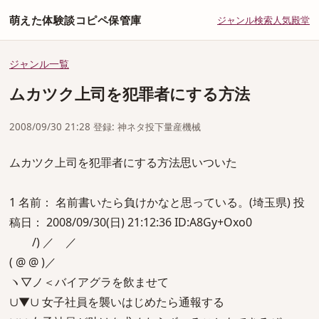
萌えた体験談コピペ保管庫
ジャンル
検索
人気
殿堂
ジャンル一覧
ムカツク上司を犯罪者にする方法
2008/09/30 21:28 登録: 神ネタ投下量産機械
ムカツク上司を犯罪者にする方法思いついた
1 名前： 名前書いたら負けかなと思っている。(埼玉県) 投
稿日： 2008/09/30(日) 21:12:36 ID:A8Gy+Oxo0
/) ／ ／
( @ @ )／
ヽ▽ノ＜バイアグラを飲ませて
∪▼∪ 女子社員を襲いはじめたら通報する