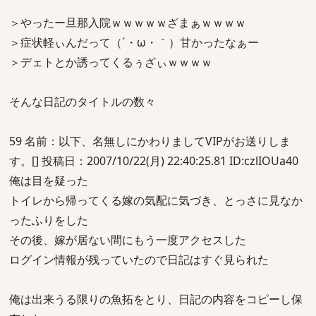
＞やったー旦那入院ｗｗｗｗｗざまぁｗｗｗｗ
＞症状軽ぃんだって（´・ω・｀）甘かったなぁー
＞デェトとか誘ってくるぅざぃｗｗｗｗ
そんな日記のタイトルの数々
59 名前：以下、名無しにかわりましてVIPがお送りしま
す。[] 投稿日：2007/10/22(月) 22:40:25.81 ID:czlIOUa40
俺は目を疑った
トイレから帰ってくる嫁の気配に気づき、とっさに見なか
ったふりをした
その後、嫁が居ない間にもう一度アクセスした
ログイン情報が残っていたので日記はすぐ見られた
俺は出来うる限りの魚拓をとり、日記の内容をコピーし保