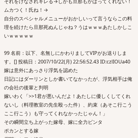
それをけなされキレる→しかも旦那もかばってくれない！
ムカつく！氏ね！→
自分のスペシャルメニューがおかしいって言うならこの料
理を続けたら旦那死ぬんじゃね？うはｗｗｗあたしかしこ
いｗｗｗｗｗ
99 名前：以下、名無しにかわりましてVIPがお送りしま
す。[] 投稿日：2007/10/22(月) 22:56:52.43 ID:czlIOUa40
嫁は意外にあっさり浮気を認めた
日記にはダーリンとしか書いてなかったが、浮気相手は俺
の会社の後輩と判明
嫁いわく「>>1君が悪いんだよ！あたしに優しくしてくれ
ないし（料理教室の先生殴った件）、約束（あそこ行こう
ここ行こう）も守ってくれなかったじゃん！」
その瞬間立ち上がった嫁母、嫁に全力ビンタ
ポカンとする嫁