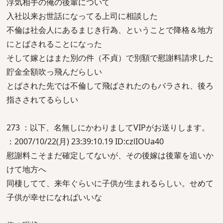
浮気相手の俺の後輩について
入社以来お世話になってる上司に相談した
不倫は社会人にあるまじき行為、ということで降格＆地方
にとばされることになった
そして嫁とはまた別の件（不貞）で別額で慰謝料請求した
貯金全額吹っ飛んだらしい
とばされた先では不倫して飛ばされたのもバラされ、後ろ
指さされてるらしい
273 ：以下、名無しにかわりましてVIPがお送りします。
：2007/10/22(月) 23:39:10.19 ID:czlIOUa40
慰謝料こそまだ確定してないが、その後嫁は後輩を追いか
けて地方へ
同棲してて、来年ぐらいに子供が生まれるらしい。せめて
子供が幸せになればいいな