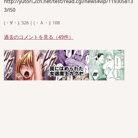
http://yutori.2ch.net/test/read.cgi/news4vip/119305813
3/l50
(・∀・): 326 | (・Ａ・): 108
過去のコメントを見る（49件）