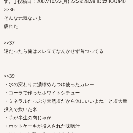
す。[] 投稿日：2007/10/22(月) 22:29:28.98 ID:czlIOUa40
>>36
そんな元気ないよ
疲れた
>>37
逆だったら俺はスレ立てなんかせず首つってる
>>39
・水の変わりに濃縮めんつゆ使ったカレー
・コーラで作ったホワイトシチュー
・ミネラルたっぷり天然塩だから体にいいよね！と塩大量
投入で炊いた米
・芋が半生の肉じゃが
・ホットケーキが投入された味噌汁