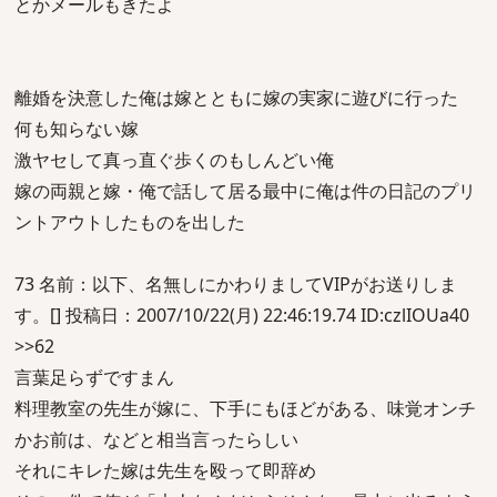
とかメールもきたよ
離婚を決意した俺は嫁とともに嫁の実家に遊びに行った
何も知らない嫁
激ヤセして真っ直ぐ歩くのもしんどい俺
嫁の両親と嫁・俺で話して居る最中に俺は件の日記のプリ
ントアウトしたものを出した
73 名前：以下、名無しにかわりましてVIPがお送りしま
す。[] 投稿日：2007/10/22(月) 22:46:19.74 ID:czlIOUa40
>>62
言葉足らずですまん
料理教室の先生が嫁に、下手にもほどがある、味覚オンチ
かお前は、などと相当言ったらしい
それにキレた嫁は先生を殴って即辞め