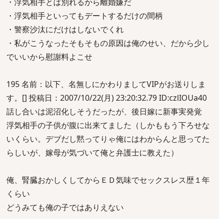
・浮気相手とは別れるから離婚嫌だ
・浮気相手といってもデートするだけの間柄
・警察沙汰にだけはしないでくれ
・私がこうなったそもそもの原因は俺のせい、だから少し
でいいから慰謝料よこせ
195 名前：以下、名無しにかわりましてVIPがお送りしま
す。[] 投稿日：2007/10/22(月) 23:20:32.79 ID:czlIOUa40
話し合いは泥沼化しそうだったが、後日嫁に新事実発覚
浮気相手の子供が腹に出来てました（しかももう下ろせな
いくらい。デブだし黙ってりゃ俺にはわからんと思ってた
らしいが、嫁母が気づいて俺と弁護士に教えた）
俺、腎臓おかしくしてからＥＤ気味でセックスレス歴１年
くらい
どうみても俺の子ではありえない