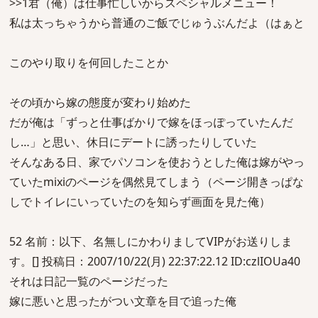
>>1君（俺）は仕事忙しいからスペシャルメニュー！
私は太っちゃうから普通のご飯でじゅうぶんだよ（はぁと
このやり取りを何回したことか
その頃から嫁の態度が変わり始めた
だが俺は「ずっと仕事ばかりで嫁をほっぽっていたんだ
し…」と思い、休日にデートに誘ったりしていた
そんなある日、家でパソコンを使おうとした俺は嫁がやっ
ていたmixiのページを偶然見てしまう（ページ開きっぱな
しでトイレにいっていたのを知らず画面を見た俺）
52 名前：以下、名無しにかわりましてVIPがお送りしま
す。[] 投稿日：2007/10/22(月) 22:37:22.12 ID:czlIOUa40
それは日記一覧のページだった
嫁に悪いと思ったがつい文章を目で追った俺