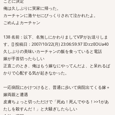
ことに決定
俺は久しぶりに実家に帰った。
カーチャンに激ヤセにびっくりされて泣かれたよ。
ごめんよカーチャン
138 名前：以下、名無しにかわりましてVIPがお送りしま
す。[] 投稿日：2007/10/22(月) 23:06:59.97 ID:czlIOUa40
久しぶりの美味いカーチャンの飯を食っていると電話
嫁が手首切ったらしい
正直このとき、俺はもう嫁なにやってんだよ、と呆れるば
かりで心配する気が起きなかった。
一応病院にかけつけると、普通に歩いて病院出てくる嫁＋
嫁両親と遭遇
皮膚ちょっと切っただけで「死ぬ！死んでやる！>>1があ
たしを殺すんだ！」と大騒ぎしたらしい