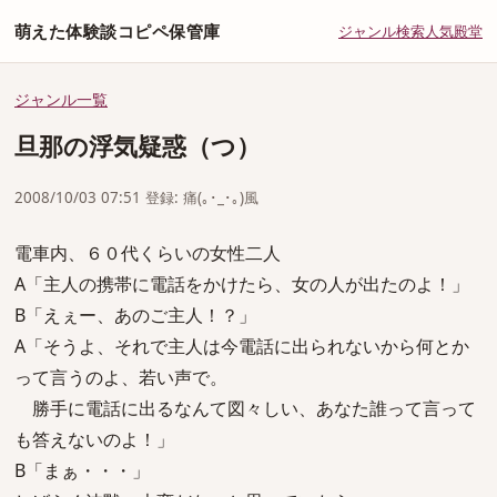
萌えた体験談コピペ保管庫
ジャンル
検索
人気
殿堂
ジャンル一覧
旦那の浮気疑惑（つ）
2008/10/03 07:51 登録: 痛(｡･_･｡)風
電車内、６０代くらいの女性二人
A「主人の携帯に電話をかけたら、女の人が出たのよ！」
B「えぇー、あのご主人！？」
A「そうよ、それで主人は今電話に出られないから何とか
って言うのよ、若い声で。
勝手に電話に出るなんて図々しい、あなた誰って言って
も答えないのよ！」
B「まぁ・・・」