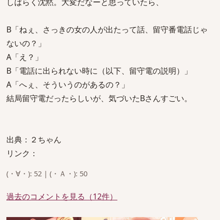
しばらく沈黙。大変だなーと思っていたら、
B「ねぇ、さっきの女の人が出たって話、留守番電話じゃ
ないの？」
A「え？」
B「電話に出られない時に（以下、留守電の説明）」
A「へぇ、そういうのがあるの？」
結局留守電だったらしいが、気づいたBさんすごい。
出典：２ちゃん
リンク：
(・∀・): 52 | (・Ａ・): 50
過去のコメントを見る（12件）