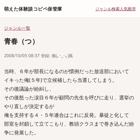
萌えた体験談コピペ保管庫
ジャンル
検索
人気
殿堂
ジャンル一覧
青春（つ）
2008/10/05 08:37 登録: 痛(｡･_･｡)風
当時、６年が部長になるのが慣例だった放送部において
イキった俺(５年)で立候補したら当選してしまう。
その後議論が紛糾し、
その後怒った涙目６年が顧問の先生を呼びに走り、選挙の
やり直しが決定するが
俺を支持する４・５年連合はこれに反発。暴徒と化して
部室を封鎖して立てこもり、教頭クラスまで巻き込んだ紛
争に発展した。