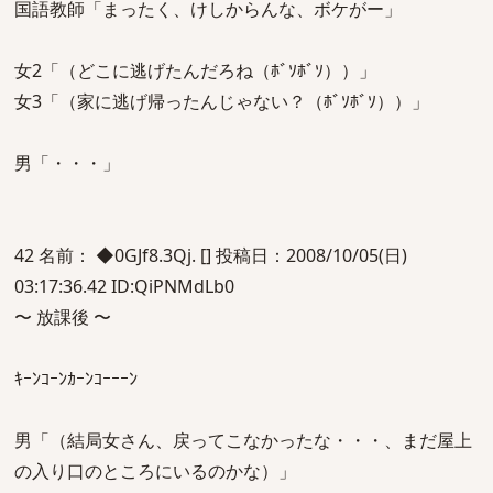
国語教師「まったく、けしからんな、ボケがー」
女2「（どこに逃げたんだろね（ﾎﾞｿﾎﾞｿ））」
女3「（家に逃げ帰ったんじゃない？（ﾎﾞｿﾎﾞｿ））」
男「・・・」
42 名前： ◆0GJf8.3Qj. [] 投稿日：2008/10/05(日)
03:17:36.42 ID:QiPNMdLb0
〜 放課後 〜
ｷｰﾝｺｰﾝｶｰﾝｺｰｰｰﾝ
男「（結局女さん、戻ってこなかったな・・・、まだ屋上
の入り口のところにいるのかな）」