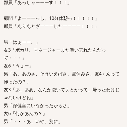
部員「あっしゃーーーす！！！」
顧問「よーーーっし、10分休憩っ！！！！！」
部員「ありあとざーーーしたーーーー！！！」
男「はぁーー、」
友3「ポカリ、マネージャーまた買い忘れたんだっ
て・・・」
友6「うぇー」
男「あ、あのさ、そういえばさ、昼休みさ、友4くんって
帰ったの？」
友3「あ、ああ、なんか腹いてぇとかって、帰ったわけじ
ゃないけどね」
男「保健室にいなかったからさ」
友6「何かあんの？」
男「・・・あ、いや、別に」