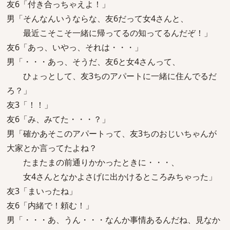
友6「付き合っちゃえよ！」
男「そんなんいうならな、友6だって女4さんと、
最近こそこそ一緒に帰ってるの知ってるんだぞ！」
友6「あっ、いやっ、それは・・・」
男「・・・あっ、そうだ、友6と女4さんって、
ひょっとして、友3ちのアパートに一緒に住んでるだ
ろ？」
友3「！！」
友6「み、みてた・・・？」
男「確かあそこのアパートって、友3ちのおじいちゃんが
大家とか言ってたよね？
たまたまの前通りかかったときに・・・、
女4さんとなかよさげに出かけるところみちゃった」
友3「まいったね」
友6「内緒で！頼む！」
男「・・・あ、うん・・・なんか事情あるんだね、見なか