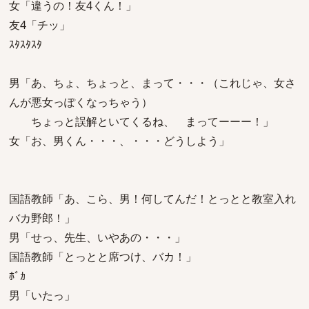
女「違うの！友4くん！」
友4「チッ」
ｽﾀｽﾀｽﾀ
男「あ、ちょ、ちょっと、まって・・・（これじゃ、女さ
んが悪女っぽくなっちゃう）
ちょっと誤解といてくるね、 まってーーー！」
女「お、男くん・・・、・・・どうしよう」
国語教師「あ、こら、男！何してんだ！とっとと教室入れ
バカ野郎！」
男「せっ、先生、いやあの・・・」
国語教師「とっとと席つけ、バカ！」
ﾎﾞｶ
男「いたっ」