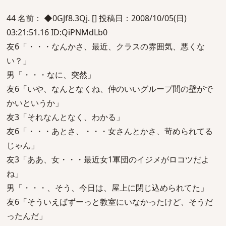
44 名前： ◆0GJf8.3Qj. [] 投稿日：2008/10/05(日)
03:21:51.16 ID:QiPNMdLb0
友6「・・・なんかさ、最近、クラスの雰囲気、悪くな
い？」
男「・・・なに、突然」
友6「いや、なんとなくね、仲のいいグループ間の壁がで
かいというか」
友3「それなんとなく、わかる」
友6「・・・あとさ、・・・女さんとかさ、苛められてる
じゃん」
友3「ああ、女・・・最近女1軍団のイジメがロコツだよ
ね」
男「・・・、そう、今日は、屋上に閉じ込められてた」
友6「そういえばずーっと教室にいなかったけど、そうだ
ったんだ」