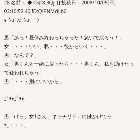
28 名前： ◆0GJf8.3Qj. [] 投稿日：2008/10/05(日)
03:10:52.40 ID:QiPNMdLb0
ｷｰﾝｺｰﾝｶｰﾝｺｰｰｰﾝ
男「あっ！昼休み終わっちゃった！急いで戻ろう！」
女「・・・いい、私・・・後からいく・・・」
男「なんで？」
女「男くんと一緒に戻ったら・・・男くん、私を助けたっ
て疑われちゃう」
男「・・・別にいいから」
ｶﾞﾁｬｶﾞﾁｬ
男「げっ、女1さん、キッチリドアに鍵かけてっ
た・・・」