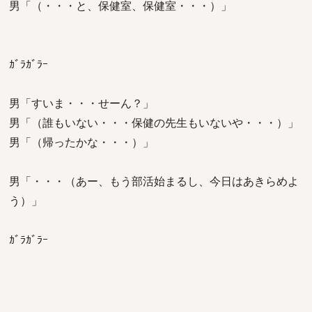
男「（・・・と、保健室、保健室・・・）」
ｶﾞﾗｶﾞﾗｰ
男「すいま・・・せーん？」
男「（誰もいない・・・保健の先生もいないや・・・）」
男「（帰ったかな・・・）」
男「・・・（あー、もう部活始まるし、今日はあきらめよ
う）」
ｶﾞﾗｶﾞﾗｰ