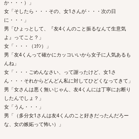
か・・・）」
女「そしたら・・・その、女1さんが・・・次の日
に・・・」
男「ひょっとして、『友4くんのこと振るなんて生意気
よ』ってこと？」
女「・・・（ｺｸﾝ）」
男「友4くんって確かにカッコいいから女子に人気あるも
んね」
女「・・・ごめんなさい、って謝ったけど、女1さ
ん・・・それからどんどん私に対してひどくなってきて」
男「女さんは悪く無いじゃん、友4くんには丁寧にお断り
したんでしょ？」
女「うん・・・」
男「（多分女1さんは友4くんのこと好きだったんだろー
な、女の嫉妬って怖い）」