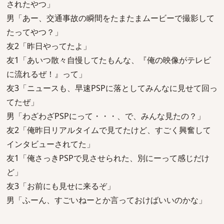
されたやつ」
男「あー、交通事故の瞬間をたまたまムービーで撮影して
たってやつ？」
友2「昨日やってたよ」
友1「あいつ散々自慢してたもんな、『俺の映像がテレビ
に流れるぜ！』って」
友3「ニュースも、早速PSPに落としてみんなに見せて回っ
てたぜ」
男「わざわざPSPにって・・・、で、みんな見たの？」
友2「俺昨日リアルタイムで見てたけど、すごく興奮して
インタビューされてた」
友1「俺さっきPSPで見させられた、別にーって感じだけ
ど」
友3「お前にも見せに来るぞ」
男「ふーん、すごいねーとか言っておけばいいのかな」