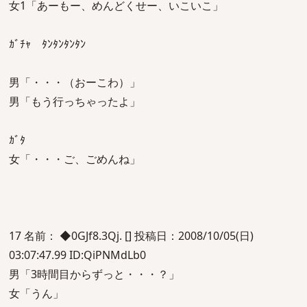
女1「あーもー、めんどくせー、いこいこ」
ｶﾞﾁｬ ﾀﾝﾀﾝﾀﾝﾀﾝ
男「・・・（おーこわ）」
男「もう行っちゃったよ」
ｶﾞﾀ
女「・・・ご、ごめんね」
17 名前： ◆0GJf8.3Qj. [] 投稿日：2008/10/05(日)
03:07:47.99 ID:QiPNMdLb0
男「3時間目からずっと・・・？」
女「うん」