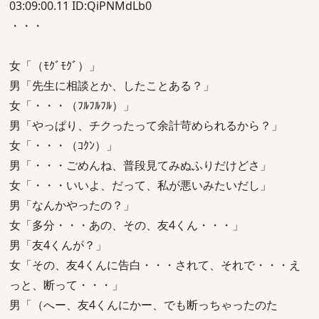
03:09:00.11 ID:QiPNMdLb0
・・・
女「（ﾓｸﾞﾓｸﾞ）」
男「先生に相談とか、したことある？」
女「・・・（ﾌﾙﾌﾙﾌﾙ）」
男「やっぱり、チクったって余計苛められるから？」
女「・・・（ｺｸﾝ）」
男「・・・ごめんね、普段見てみぬふりだけどさ」
女「・・・いいよ、だって、私が悪いみたいだし」
男「なんかやったの？」
女「多分・・・あの、その、友4くん・・・」
男「友4くんが？」
女「その、友4くんに告白・・・されて、それで・・・え
っと、断って・・・」
男「（へー、友4くんにかー、でも断っちゃったのた