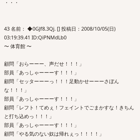
・・・
43 名前： ◆0GJf8.3Qj. [] 投稿日：2008/10/05(日)
03:19:39.41 ID:QiPNMdLb0
〜 体育館 〜
顧問「おらーーー、声だせ！！！」
部員「あっしゃーーーす！！！」
顧問「セッターーーっ！！！足動かせーーーさぼん
な！！！」
部員「あっしゃーーーす！！！」
顧問「レフト！てめぇ！フェイントでごまかすな！きちん
と打ち込めっ！！！」
部員「あっしゃーーーす！！！」
顧問「やる気のない奴は帰れぇっ！！！！」