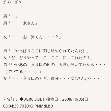
ｶﾞﾀﾝ！ｶﾞｯ！
男「！」
男「・・・女さん」
女「・・・お、男くん・・・？」
男「（やっぱりここに閉じ込められてたんだ）」
女「ど、どうやって、こ、ここ、に、これたの？」
男「いやあの、入り口の所の、天窓が開いてたから・・・
（泣いてる・・・）」
女「・・・入り口のカギ、多分・・・女1さんが・・・」
7 名前： ◆0GJf8.3Qj. [] 投稿日：2008/10/05(日)
03:04:39.70 ID:QiPNMdLb0