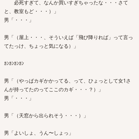
必死すぎて、なんか買いすぎちゃったな・・・さて
と、教室もど・・・）」
男「・・・」
男「（屋上・・・、そういえば「飛び降りれば」って言っ
てたっけ、ちょっと気になる）」
ｶﾝｶﾝｶﾝｶﾝ
男「（やっぱカギかかってる、って、ひょっとして女1さ
んが持ってたのってここのカギ・・・？）」
男「・・・」
男「（天窓から出られそう・・・）」
男「よいしょ、うん〜しょっ」