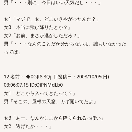
男「・・・別に、今日はいい天気だし・・・」
女1「マジで、女、どこいきやがったんだ？」
女3「本当に飛び降りたとか？」
女2「お前、まさか逃がしただろ？」
男「・・・なんのことだか分からないよ、誰もいなかった
ってば」
12 名前： ◆0GJf8.3Qj. [] 投稿日：2008/10/05(日)
03:06:07.15 ID:QiPNMdLb0
女1「どこから入ってきたって？」
男「そこの、屋根の天窓、カギ開いてたよ」
女3「あー、なんかここから降りられるっぽい」
女2「逃げたか・・・」