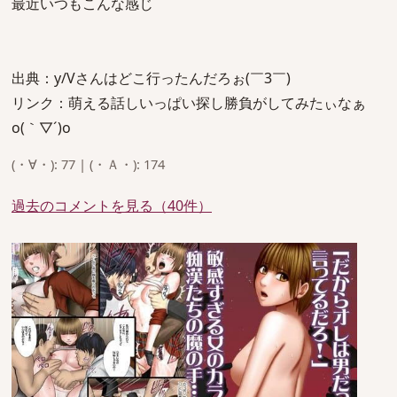
最近いつもこんな感じ
出典：y/Vさんはどこ行ったんだろぉ(￣3￣)
リンク：萌える話しいっぱい探し勝負がしてみたぃなぁ
o(｀▽´)o
(・∀・): 77 | (・Ａ・): 174
過去のコメントを見る（40件）