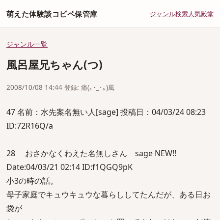
萌えた体験談コピペ保管庫
ジャンル
検索
人気
殿堂
ジャンル一覧
風呂屋兄ちゃん(つ)
2008/10/08 14:44 登録: 痛(｡･_･｡)風
47 名前：水先案名無い人[sage] 投稿日：04/03/24 08:23
ID:72R16Q/a
28 おさかなくわえた名無しさん sage NEW!!
Date:04/03/21 02:14 ID:f1QGQ9pK
小3の時の話。
母子家庭でキュウキュウな暮らししてたんだが、ある日お
袋が