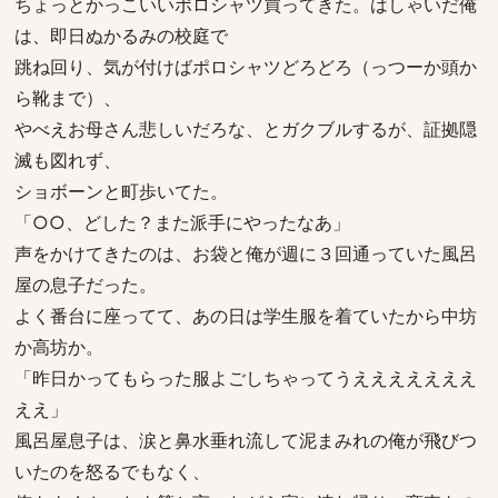
ちょっとかっこいいポロシャツ買ってきた。はしゃいだ俺
は、即日ぬかるみの校庭で
跳ね回り、気が付けばポロシャツどろどろ（っつーか頭か
ら靴まで）、
やべえお母さん悲しいだろな、とガクブルするが、証拠隠
滅も図れず、
ショボーンと町歩いてた。
「○○、どした？また派手にやったなあ」
声をかけてきたのは、お袋と俺が週に３回通っていた風呂
屋の息子だった。
よく番台に座ってて、あの日は学生服を着ていたから中坊
か高坊か。
「昨日かってもらった服よごしちゃってうえええええええ
ええ」
風呂屋息子は、涙と鼻水垂れ流して泥まみれの俺が飛びつ
いたのを怒るでもなく、