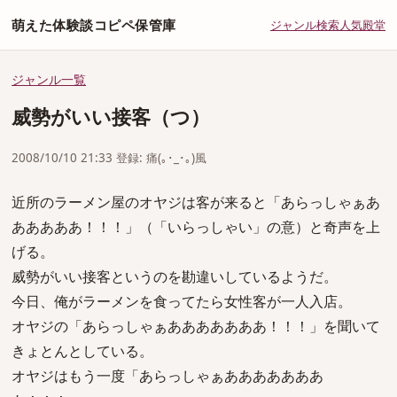
萌えた体験談コピペ保管庫
ジャンル
検索
人気
殿堂
ジャンル一覧
威勢がいい接客（つ）
2008/10/10 21:33 登録: 痛(｡･_･｡)風
近所のラーメン屋のオヤジは客が来ると「あらっしゃぁあ
あああああ！！！」（「いらっしゃい」の意）と奇声を上
げる。
威勢がいい接客というのを勘違いしているようだ。
今日、俺がラーメンを食ってたら女性客が一人入店。
オヤジの「あらっしゃぁあああああああ！！！」を聞いて
きょとんとしている。
オヤジはもう一度「あらっしゃぁあああああああ