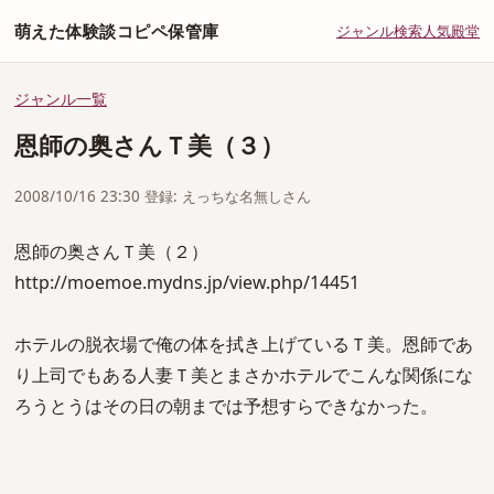
萌えた体験談コピペ保管庫
ジャンル
検索
人気
殿堂
ジャンル一覧
恩師の奥さんＴ美（３）
2008/10/16 23:30 登録: えっちな名無しさん
恩師の奥さんＴ美（２）
http://moemoe.mydns.jp/view.php/14451
ホテルの脱衣場で俺の体を拭き上げているＴ美。恩師であ
り上司でもある人妻Ｔ美とまさかホテルでこんな関係にな
ろうとうはその日の朝までは予想すらできなかった。