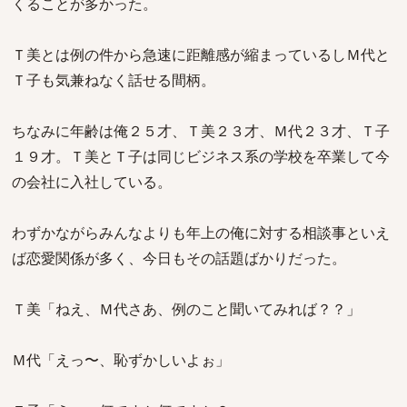
くることが多かった。
Ｔ美とは例の件から急速に距離感が縮まっているしＭ代と
Ｔ子も気兼ねなく話せる間柄。
ちなみに年齢は俺２５才、Ｔ美２３才、Ｍ代２３才、Ｔ子
１９才。Ｔ美とＴ子は同じビジネス系の学校を卒業して今
の会社に入社している。
わずかながらみんなよりも年上の俺に対する相談事といえ
ば恋愛関係が多く、今日もその話題ばかりだった。
Ｔ美「ねえ、Ｍ代さあ、例のこと聞いてみれば？？」
Ｍ代「えっ〜、恥ずかしいよぉ」