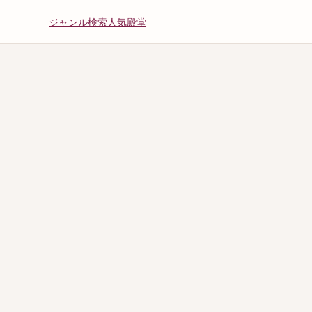
ジャンル
検索
人気
殿堂