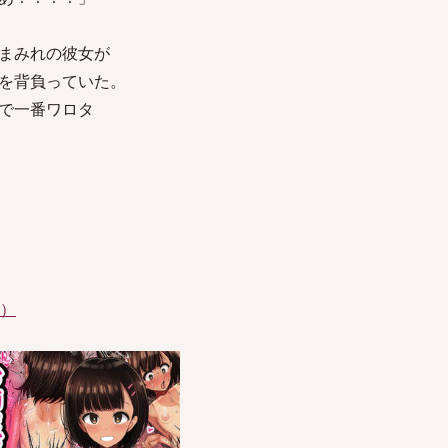
まみれの彼女が
を背負っていた。
で一番ワロタ
件）