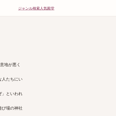
ジャンル
検索
人気
殿堂
に意地が悪く
な人たちにい
ぜ」といわれ
遊び場の神社