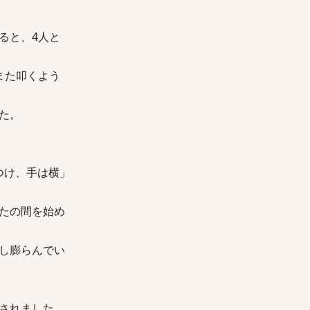
ると、4人と
また叩くよう
た。
つけ、手は横」
たの間を始め
し膨らんでい
されました。