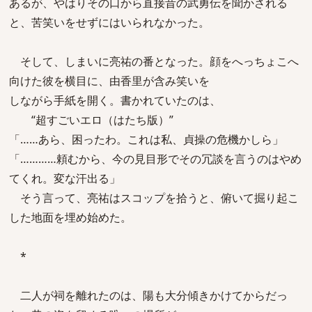
あるが、やはりその口から直接昔の武勇伝を聞かされる
と、苦笑いをせずにはいられなかった。
そして、しまいに亮祐の番となった。顔をへっちょこへ
向けた彼を横目に、由香里が含み笑いを
しながら手紙を開く。書かれていたのは、
“超すごいエロ（はたち版）”
「……あら、困ったわ。これは私、貞操の危機かしら」
「…………頼むから、今の見目形でその冗談を言うのはやめ
てくれ。変な汗出る」
そう言って、亮祐はスコップを拾うと、俯いて掘り起こ
した地面を埋め始めた。
*
二人が祠を離れたのは、陽も大分傾きかけてからだっ