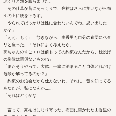
ぷくりと頬を膨らませた。
その仕草が昔にそっくりで、亮祐はさらに笑いながら布
団の上に腰を下ろす。
「やられてばっかりは性に合わないんでね。思い出した
か？」
「ええ、もう」 頷きながら、由香里も自分の布団にペタ
リと座った。「それによく考えたら、
亮ちゃんのすごエロは前もっての約束なんだから、枕投げ
の勝敗は関係ないものね」
「またそうやって。大体、一緒に泊まること自体どれだけ
危険か解ってるのか？」
「約束のお泊会だから仕方ないわ。それに、昔を知ってる
あなたが、私になんか……」
「それはどうかな」
言って、亮祐はにじり寄った。布団に突かれた由香里の