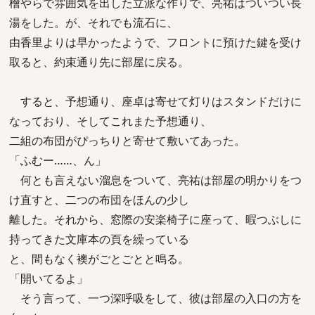
檜やらで雰囲気を出した立派な作りで、亮祐はついつい長
湯をした。が、それでも流石に、
由香里よりは早かったようで、フロントに預けた鍵を受け
取ると、約束通り先に部屋に戻る。
すると、予想通り、座卓は寄せて灯りはスタンドだけに
なっており、そしてこれまた予想通り、
二組の布団がぴっちりと寄せて敷いてあった。
「ふむー……、ん」
何とも言えない溜息をついて、亮祐は部屋の明かりをつ
け直すと、二つの布団をほんの少し
離した。それから、窓際の安楽椅子に座って、暇つぶしに
持ってきた文庫本の頁を繰っている
と、間もなく襖がごとごとと鳴る。
「開いてるよ」
そう言って、一つ深呼吸をして、彼は部屋の入口の方を