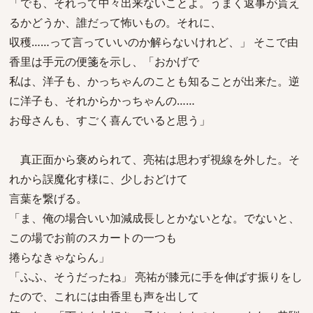
「でも、それって中々出来ないことよ。うまく返事が貰え
るかどうか、誰だって怖いもの。それに、
収穫……って言っていいのか解らないけれど、」 そこで由
香里は手元の便箋を示し、「おかげで
私は、洋子も、かっちゃんのことも知ることが出来た。逆
に洋子も、それからかっちゃんの……
お母さんも、すごく喜んでいると思う」
真正面から褒められて、亮祐は思わず視線を外した。そ
れから誤魔化す様に、少しおどけて
言葉を繋げる。
「ま、俺の場合いい加減成長しとかないとな。でないと、
この場でお前のスカートの一つも
捲らなきゃならん」
「ふふ、そうだったね」 亮祐が膝元に手を伸ばす振りをし
たので、これには由香里も声を出して