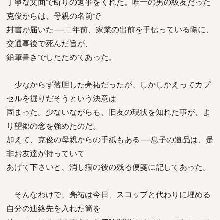
丁寧な文面で断りの返事をくれた。唯一の男の級友だった
克俊からは、母親の名前で
封書が届いた──二年前、家業の出前を手伝っている際に、
交通事後で死んだ旨が、
鉛筆書きでしたためてあった。
少なからず落胆した亮祐だったが、しかしかえってカプ
セルを掘りだそうという決意は
固まった。少ないながらも、旧友の現状を知れた事が、よ
り望郷の念を強めたのだ。
加えて、克俊の母親からの手紙もある──息子の遺品は、是
非お友達が持っていて
あげて下さいと、消し痕の後の残る便箋に記してあった。
そんなわけで、亮祐は今日、スコップと代わりに埋める
自分の連絡先を入れた筒を