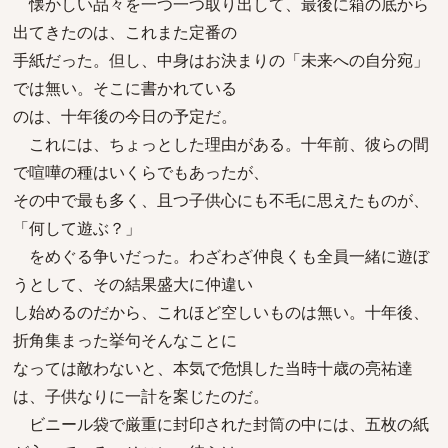
懐かしい品々を一つ一つ取り出して、最後に箱の底から
出てきたのは、これまた定番の
手紙だった。但し、中身はお決まりの「未来への自分宛」
では無い。そこに書かれている
のは、十年後の今日の予定だ。
これには、ちょっとした理由がある。十年前、彼らの間
で喧嘩の種はいくらでもあったが、
その中で最も多く、且つ子供心にも不毛に思えたものが、
「何して遊ぶ？」
をめぐる争いだった。わざわざ仲良くも全員一緒に遊ぼ
うとして、その結果盛大に仲違い
し始めるのだから、これほど空しいものは無い。十年後、
折角集まった挙句そんなことに
なっては敵わないと、本気で危惧した当時十歳の亮祐達
は、子供なりに一計を案じたのだ。
ビニール袋で厳重に封印された封筒の中には、五枚の紙