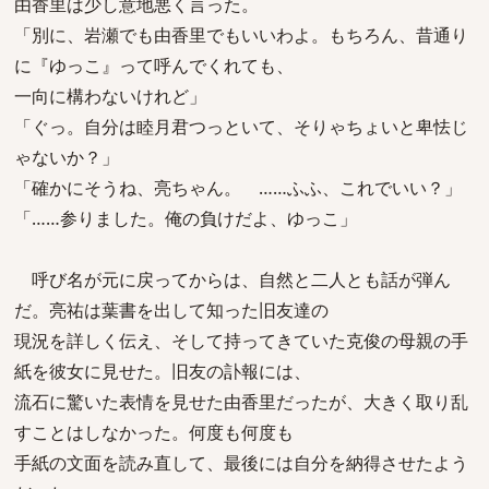
由香里は少し意地悪く言った。
「別に、岩瀬でも由香里でもいいわよ。もちろん、昔通り
に『ゆっこ』って呼んでくれても、
一向に構わないけれど」
「ぐっ。自分は睦月君つっといて、そりゃちょいと卑怯じ
ゃないか？」
「確かにそうね、亮ちゃん。 ……ふふ、これでいい？」
「……参りました。俺の負けだよ、ゆっこ」
呼び名が元に戻ってからは、自然と二人とも話が弾ん
だ。亮祐は葉書を出して知った旧友達の
現況を詳しく伝え、そして持ってきていた克俊の母親の手
紙を彼女に見せた。旧友の訃報には、
流石に驚いた表情を見せた由香里だったが、大きく取り乱
すことはしなかった。何度も何度も
手紙の文面を読み直して、最後には自分を納得させたよう