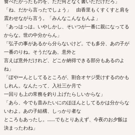
食べたかったものを、ただ何となく書いただけだろ」
「ね、だから言ったでしょう」 由香里もくすくすと肩を
震わせながら言う。「みんなこんなもんよ」
「あっはっは。いやしかし、そいつが一番に親になってる
からな。世の中分からん」
「弘子の事があるから分らないけど。でも多分、あの子が
一番のりね。そうだなあ、意外と
言えば意外だけれど、どこか納得できる部分もあるのよ
ね」
「ぽやーんとしてるところが、割合オヤジ受けするのかも
しれん。なんたって、入社三か月で
一回りも上の常務を釣り上げたらしいからな」
「あら、今でも昔みたいにのほほんとしてるかは分からな
いわよ。あの子結構、しっかり者な
ところもあったし。……でもとりあえず、今夜のお夕飯は
決まったわね」