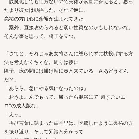
誤魔化しても仕方ないので亮祐が素直に答えると、思っ
たより彼女は動揺した。それで逆に、
亮祐の方は心に余裕が生まれてきた。
案外、直接攻められると弱い性質なのかもしれないな。
そんな事を思って、椅子を立つ。
「さてと、それじゃあ女将さんに怒られずに枕投げする方
法を考えなくちゃな。周りは襖に
障子、床の間には掛け軸に壺と来ている。さあどうすん
だ？」
「あらら。急にやる気になったのね」
「おうよ。んでもって、勝ったら混浴にて"超すごいエ
ロ"の成人版な」
「えっ」
再び言葉に詰まった由香里は、吃驚したように亮祐の方
を振り返り、そして冗談と分かって