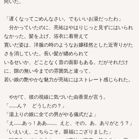
向いた。
「遅くなってごめんなさい。でもいいお湯だったわ」
分かっていたのに、亮祐はやはりじっと見ずにはいられ
なかった。髪を上げ、浴衣に着替えて
寛いだ姿は、洋服の時のようなお嬢様然とした近寄りがた
さを消していた。長い髪が纏められて
いるせいか、どことなく昔の面影もある。だがそれだけ
に、隙の無い今までの雰囲気と違って、
若い娘の艶やかな魅力が亮祐にはストレート感じられた。
やがて、彼の視線に気づいた由香里が言う。
「……ん？ どうしたの？」
「湯上りの娘に全ての男がやる儀式だよ」
「え……あっ！ああ……。えと、その。あ、ありがとう？」
「いえいえ、こちらこそ。眼福にござりました」