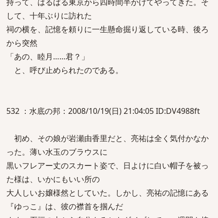
持って、はるばる東京から四時間半かけてやってきた。そ
して、十年ぶりに訪れた
祠の横を、記憶を頼りに一生懸命掘り返している時、後ろ
から突然
「あの、睦月……君？」
と、呼び止められたのである。
532 ：水底の邦：2008/10/19(日) 21:04:05 ID:DV4988ft
初め、その娘が岩瀬由香里だと、亮祐は全く気付かなか
った。薄い水玉のブラウスに
黒いフレアー丈のスカート姿で、日よけに白い帽子を被っ
た様は、いかにもいい所の
大人しいお嬢様然としていた。しかし、亮祐の記憶にある
『ゆっこ』は、彼の襟首を掴んだ