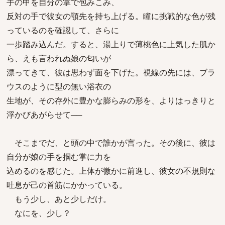
手の甲を自分の掌で包みこみ、
反対の手で彼女の顎先を持ち上げる。瞳に挑戦的な色が残
っているのを確認して、さらに
一歩踏み込んだ。すると、湯上りで薄桃色に上気した肌か
ら、えも言われぬ娘の匂いが
漂ってきて、彼は思わず面を下げた。視線の先には、ブラ
ウスのように型の無い浴衣の
生地が、その存外に豊かな膨らみの形を、よりはっきりと
浮かびあがらせて──
そこまでだ、と頭の中で誰かが言った。その後に、彼は
自分が娘の手を掴む掌に力を
込めるのを感じた。上体が微かに前進し、彼女の不規則な
吐息が己の首筋にかかっている。
もう少し、あと少しだけ。
なにを、少し？