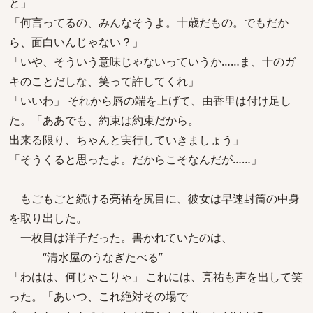
と」
「何言ってるの、みんなそうよ。十歳だもの。でもだか
ら、面白いんじゃない？」
「いや、そういう意味じゃないっていうか……ま、十のガ
キのことだしな、笑って許してくれ」
「いいわ」 それから唇の端を上げて、由香里は付け足し
た。「ああでも、約束は約束だから。
出来る限り、ちゃんと実行していきましょう」
「そうくると思ったよ。だからこそなんだが……」
もごもごと続ける亮祐を尻目に、彼女は早速封筒の中身
を取り出した。
一枚目は洋子だった。書かれていたのは、
“清水屋のうなぎたべる”
「わはは、何じゃこりゃ」 これには、亮祐も声を出して笑
った。「あいつ、これ絶対その場で