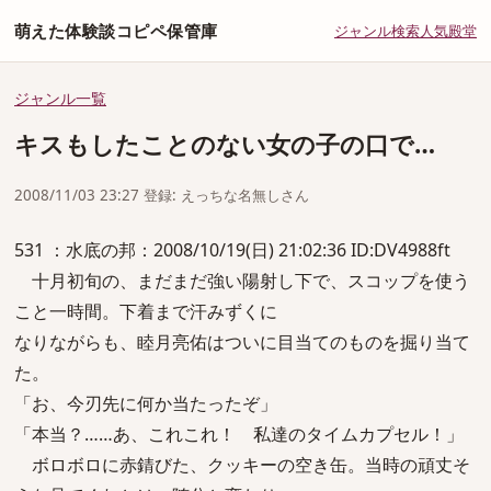
萌えた体験談コピペ保管庫
ジャンル
検索
人気
殿堂
ジャンル一覧
キスもしたことのない女の子の口で…
2008/11/03 23:27 登録: えっちな名無しさん
531 ：水底の邦：2008/10/19(日) 21:02:36 ID:DV4988ft
十月初旬の、まだまだ強い陽射し下で、スコップを使う
こと一時間。下着まで汗みずくに
なりながらも、睦月亮佑はついに目当てのものを掘り当て
た。
「お、今刃先に何か当たったぞ」
「本当？……あ、これこれ！ 私達のタイムカプセル！」
ボロボロに赤錆びた、クッキーの空き缶。当時の頑丈そ