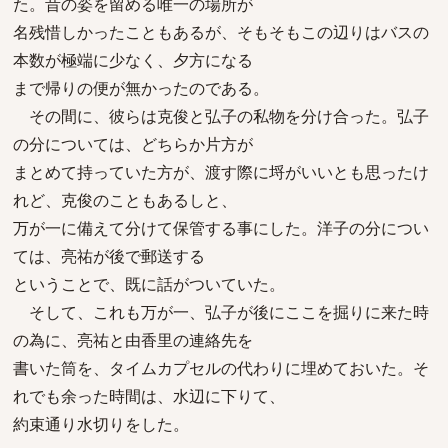
た。昔の姿を留める唯一の場所が
名残惜しかったこともあるが、そもそもこの辺りはバスの
本数が極端に少なく、夕方になる
まで帰りの便が無かったのである。
その間に、彼らは克俊と弘子の私物を分け合った。弘子
の分については、どちらか片方が
まとめて持っていた方が、渡す際に埒がいいとも思ったけ
れど、克俊のこともあるしと、
万が一に備えて分けて保管する事にした。洋子の分につい
ては、亮祐が後で郵送する
ということで、既に話がついていた。
そして、これも万が一、弘子が後にここを掘りに来た時
の為に、亮祐と由香里の連絡先を
書いた筒を、タイムカプセルの代わりに埋めておいた。そ
れでも余った時間は、水辺に下りて、
約束通り水切りをした。