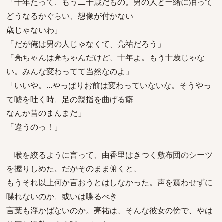
「十年たって、もう二十歳だもの。男の人と一緒に泊って
どうなるかぐらい、想像が付かない
歳じゃないわ」
「だが俺は男の人じゃなくて、亮祐だろう」
「亮ちゃんは亮ちゃんだけど、十年よ。もう十歳じゃな
い。みんな変わってて当然なのよ」
「いいや。…やっぱりお前は変わっていないな。そうやっ
て嘘を吐く時、足の親指を曲げる癖
なんか昔のまんまだ」
「違うのっ！」
喉を絞るように言って、由香里はきつく敷布団のシーツ
を握りしめた。だがそのまま俯くと、
もうそれ以上何か言おうとはしなかった。声を震わせずに
喋れないのか、或いは喋るべき
言葉も浮かばないのか。亮祐は、そんな彼女の傍で、やは