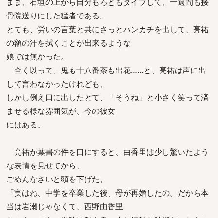
まま、石垣の上から自分もろともダイブして、一週間も接
骨院送りにした猛者である。
とても、労いの言葉と共にさっとハンカチを出して、亮祐
の額の汗を拭くことが出来るような
娘では無かった。
全く以って、鬼も十八番茶も出花……と、亮祐は声に出
して言わなかったけれども、
しかし例え口に出したとて、「そうね」と小さく笑って済
ませる様な雰囲気が、今の彼女
にはある。
亮祐が葉書の件を口にすると、由香里は少し驚いたよう
な表情を見せてから、
ごめんなさいと頭を下げた。
「実はね、中学を卒業した後、母が再婚したの。だから本
当は岩瀬じゃなくて、西野由香里