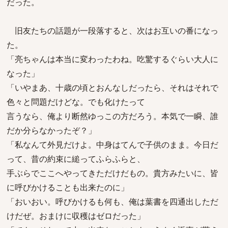
だった。
旧友たちの話題が一段落すると、次はお互いの番になっ
た。
「亮ちゃんは本当に変わったわね。吃驚するぐらい大人に
なった」
「いやまあ、十歳の頃とおんなしだったら、それはそれで
色々と問題だけどな。でも化けたって
言うなら、俺より断然ゆっこの方だろう。本気で一瞬、誰
だか分らなかったぞ？」
「私なんて外見だけよ。中身はてんで子供のまま。今日だ
って、昔の約束に縋ってふらふらと、
手ぶらでここへやってきただけだもの。貴方みたいに、皆
に呼びかけることも出来たのに」
「おいおい。呼びかけるも何も、俺は葉書を四通出しただ
けだぜ。おまけに収穫はゼロだった」