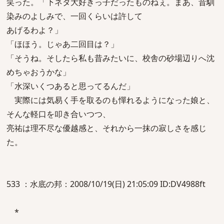
笑った。「下ネタ大好きっ子だったものねぇ。まあ、昔馴
染みのよしみで、一回くらいは許して
あげるわよ？」
「ほほう。じゃあ二回目は？」
「そうね。そしたら私も昔みたいに、校舎の砂場辺りへ沈
めちゃおうかな」
「水深いくつあると思ってるんだ」
実際には気易く手を取るのも憚れるようになった娘と、
そんな軽口を叩き合いつつ、
亮祐は理不尽な優越感と、それから一抹の寂しさを感じ
た。
533 ：水底の邦：2008/10/19(日) 21:05:09 ID:DV4988ft
*