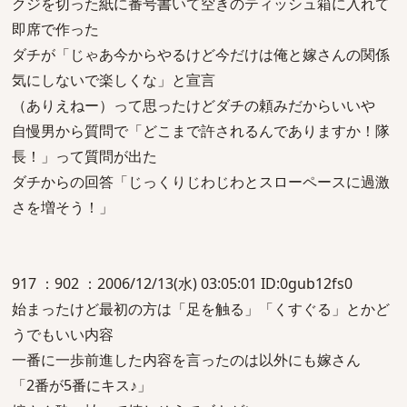
クジを切った紙に番号書いて空きのティッシュ箱に入れて
即席で作った
ダチが「じゃあ今からやるけど今だけは俺と嫁さんの関係
気にしないで楽しくな」と宣言
（ありえねー）って思ったけどダチの頼みだからいいや
自慢男から質問で「どこまで許されるんでありますか！隊
長！」って質問が出た
ダチからの回答「じっくりじわじわとスローペースに過激
さを増そう！」
917 ：902 ：2006/12/13(水) 03:05:01 ID:0gub12fs0
始まったけど最初の方は「足を触る」「くすぐる」とかど
うでもいい内容
一番に一歩前進した内容を言ったのは以外にも嫁さん
「2番が5番にキス♪」