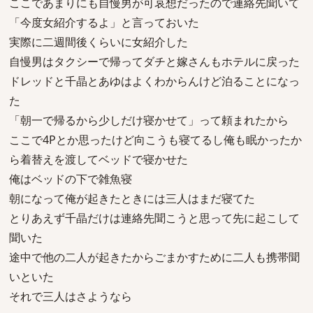
ここであまりにも自慢男が可哀想だったので連絡先聞いて
「今度女紹介するよ」と言っておいた
実際に二週間後くらいに女紹介した
自慢男はタクシーで帰ってダチと嫁さんもホテルに戻った
ドレッドと千晶とあゆはよくわからんけど泊ることになっ
た
「朝一で帰るから少しだけ寝かせて」って頼まれたから
ここで4Pとか思ったけど向こうも寝てるし俺も眠かったか
ら着替えを渡してベッドで寝かせた
俺はベッドの下で雑魚寝
朝になって俺が起きたときには三人はまだ寝てた
とりあえず千晶だけは連絡先聞こうと思って先に起こして
聞いた
途中で他の二人が起きたからごまかすために二人も携帯聞
いといた
それで三人はさようなら