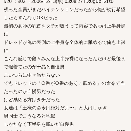
920 ：902 ：2006/12/13(水) 03:08:27 ID:0gub12fs0
残った全員がまだハイテンションだったから俺が続行希望
したらすんなりOKだった
最初のあゆの乳首をダチが吸うって内容であゆは上半身裸
に
ドレッドが俺の表側の上半身を全体的に舐めるで俺も上裸
に
こんな感じで段々みんな上半身裸になったんだけど最後ま
で服着てたのが千晶と自慢男
こいつらに中々当たらない
でもドレッドの「○番が○番のあそこ舐める」の命令で当
たったのが自慢男だった
けど舐める方はダチだった
女達は「王様の命令は絶対だよ〜」と大はしゃぎ
男同士でこうなると地獄
しかたなく下半身を脱いだ自慢男