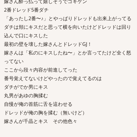
嫁さん酔っ払って嬉しそうでゴキゲン
2番ドレッド5番ダチ
「あったし2番〜♪」とやっぱりドレッドも出来上がってる
ダチは頬にキスだと思って横を向いたけどドレッドは回り
込んで口にキスした
最初の壁を壊した嫁さんとドレッドGJ！
嫁さんは「私のにキスしたね〜」とか言ってたけど全く怒
ってない
ここから段々内容が前進してった
番号覚えてないけどやったので覚えてるのは
ダチがでか男にキス
丸男があゆの胸揉む
自慢が俺の首筋に舌を這わせる
ドレッドが俺の胸を揉む（無いけど）
嫁さんが千晶とキス その他色々