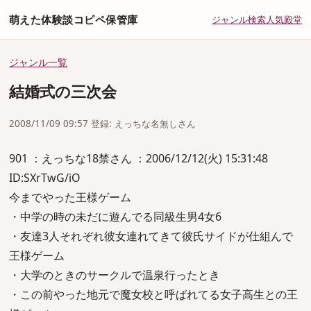
萌えた体験談コピペ保管庫
ジャンル
検索
人気
殿堂
ジャンル一覧
結婚式の三次会
2008/11/09 09:57 登録: えっちな名無しさん
901 ：えっちな18禁さん ：2006/12/12(火) 15:31:48
ID:SXrTwG/iO
今までやった王様ゲーム
・中学の時の未だに遊んでる同級生男4女6
・友達3人それぞれ彼女連れてきて彼氏サイドが仕組んで
王様ゲーム
・大学のときのサークルで温泉行ったとき
・この前やった地元で魔女校と呼ばれてる女子高生との王