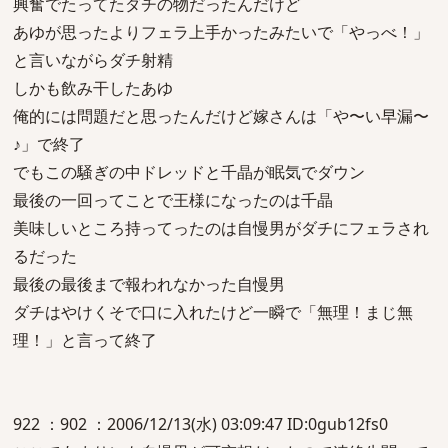
興奮でたってたダチの物だったんだけど
あゆが思ったよりフェラ上手かったみたいで「やっべ！」
と言いながらダチ射精
しかも飲み干したあゆ
俺的には問題だと思ったんだけど嫁さんは「や〜い早漏〜
♪」で終了
でもこの騒ぎの中ドレッドと千晶が眠気でダウン
最後の一回ってことで王様になったのは千晶
美味しいところ持ってったのは自慢男がダチにフェラされ
るだった
最後の最後まで報われなかった自慢男
ダチはやけくそで口に入れたけど一瞬で「無理！まじ無
理！」と言って終了
922 ：902 ：2006/12/13(水) 03:09:47 ID:0gub12fs0