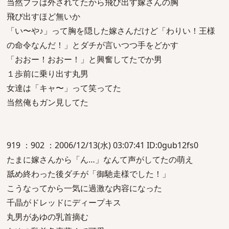
当然ブラは外されてたから飛び出す嫁さんの胸
飛び出すほど無いか
「い〜や♪」って胸を隠した嫁さんだけど「わりい！王様
の命令なんだ！」とダチが言いつつ手をどかす
「おおー！おおー！」と興奮してたでか男
１歩前に乗り出す丸男
女達は「キャ〜」って笑ってた
当然俺もガン見してた
919 ：902 ：2006/12/13(水) 03:07:41 ID:0gub12fs0
たまに嫁さんから「ん…」なんて声がしてたの萌え
舐め終わった後ダチが「御馳走様でした！」
こうなってから一気に過激な内容になった
千晶がドレッドにディープキス
丸男があゆの乳首摘む