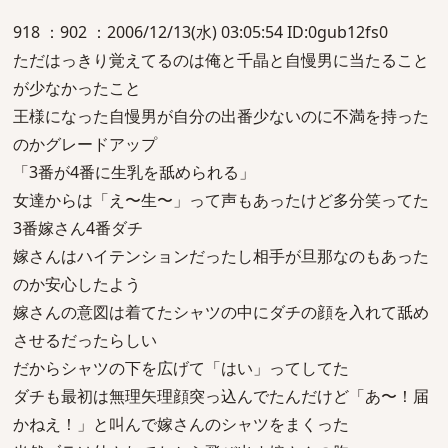
918 ：902 ：2006/12/13(水) 03:05:54 ID:0gub12fs0
ただはっきり覚えてるのは俺と千晶と自慢男に当たること
が少なかったこと
王様になった自慢男が自分の出番少ないのに不満を持った
のかグレードアップ
「3番が4番に生乳を舐められる」
女達からは「え〜生〜」って声もあったけど多分笑ってた
3番嫁さん4番ダチ
嫁さんはハイテンションだったし相手が旦那なのもあった
のか安心したよう
嫁さんの意図は着てたシャツの中にダチの顔を入れて舐め
させるだったらしい
だからシャツの下を広げて「はい」ってしてた
ダチも最初は無理矢理顔突っ込んでたんだけど「あ〜！届
かねえ！」と叫んで嫁さんのシャツをまくった